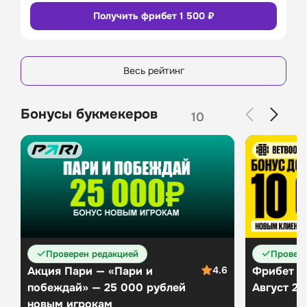
Рейтинг 
5/5
Получить фрибет 1 500 ₽
пользователей
Промокод
Бонусы
Коэффициенты
3/5
8
Линия в прематче
3/5
Линия в лайве
Сайт
Приложение
4/5
Весь рейтинг
Удобство платежей
4/5
Служба поддержки
4/5
Бонусы букмекеров
10
Бонусы и акции
4/5
Промокод
Бонусы
13
Сайт
Приложение
Проверен редакцией
Провере
Акция Пари — «Пари и
4.6
Фрибет Б
побеждай» — 25 000 рублей
Август 20
новым игрокам