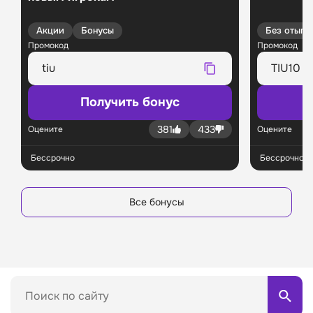
Акции
Бонусы
Без отыгр
Промокод
Промокод
Получить бонус
П
381
433
Оцените
Оцените
Бессрочно
Бессрочно
Все бонусы