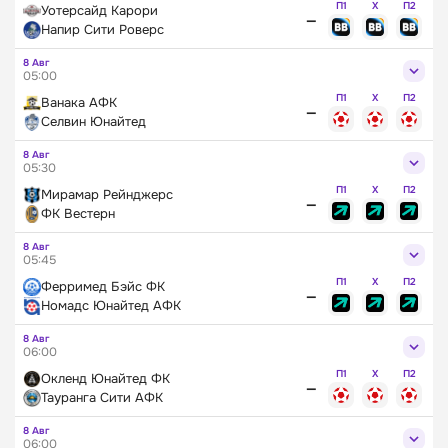
П1
X
П2
Уотерсайд Карори
—
Напир Сити Роверс
8 Авг
05:00
П1
X
П2
Ванака АФК
—
Селвин Юнайтед
8 Авг
05:30
П1
X
П2
Мирамар Рейнджерс
—
ФК Вестерн
8 Авг
05:45
П1
X
П2
Ферримед Бэйс ФК
—
Номадс Юнайтед АФК
8 Авг
06:00
П1
X
П2
Окленд Юнайтед ФК
—
Тауранга Сити АФК
8 Авг
06:00