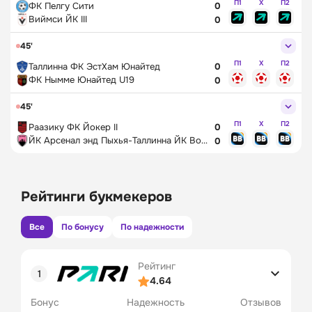
П1
X
П2
0
ФК Пелгу Сити
Виймси ЙК III
0
45'
П1
X
П2
0
Таллинна ФК ЭстХам Юнайтед
ФК Нымме Юнайтед U19
0
45'
П1
X
П2
0
Раазику ФК Йокер II
ЙК Арсенал энд Пыхья-Таллинна ЙК Вольта
0
Рейтинги букмекеров
Все
По бонусу
По надежности
Рейтинг
4.64
Бонус
Надежность
Отзывов