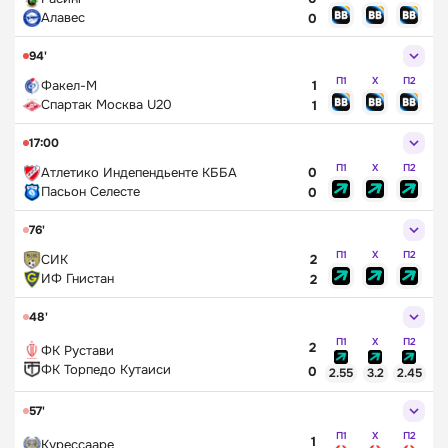
Алавес
0
94'
П1
X
П2
1
Факел-М
Спартак Москва U20
1
17:00
П1
X
П2
0
Атлетико Индепендьенте КББА
Пасьон Селесте
0
76'
П1
X
П2
2
СИК
ИФ Гнистан
2
48'
П1
X
П2
2
ФК Рустави
ФК Торпедо Кутаиси
0
2.55
3.2
2.45
57'
П1
X
П2
1
Курессааре