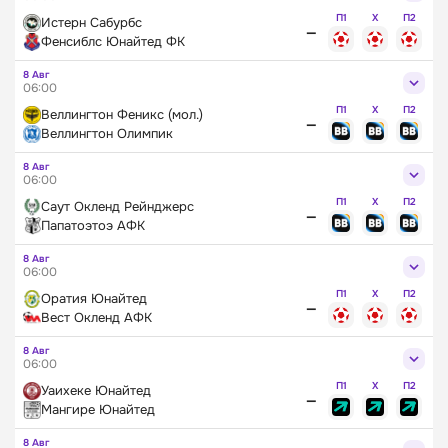
П1
X
П2
Истерн Сабурбс
—
Фенсиблс Юнайтед ФК
8 Авг
06:00
П1
X
П2
Веллингтон Феникс (мол.)
—
Веллингтон Олимпик
8 Авг
06:00
П1
X
П2
Саут Окленд Рейнджерс
—
Папатоэтоэ АФК
8 Авг
06:00
П1
X
П2
Оратия Юнайтед
—
Вест Окленд АФК
8 Авг
06:00
П1
X
П2
Уаихеке Юнайтед
—
Мангире Юнайтед
8 Авг