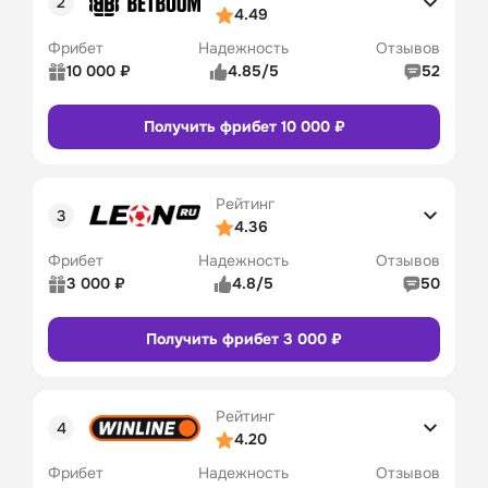
Линия в лайве
5/5
Букмекеры для ставок на киберспорт
НБА
НБА
Baltbet
4.49
Букмекеры для профессиональных игроков
Единая Лига ВТБ
Единая Лига ВТБ
24Бет
Удобство платежей
4/5
Фрибет
Надежность
Отзывов
Букмекеры для ставок на футбол
Евролига
Евролига
Служба поддержки
5/5
10 000 ₽
4.85/5
52
WNBA
WNBA
Бонусы и акции
5/5
Суперлига
Суперлига
Рейтинг 
5/5
Теннис
Теннис
Получить фрибет 10 000 ₽
пользователей
Промокод
Бонусы
US Open 2026 ATP
ATP
Коэффициенты
5/5
22
US Open 2026 WTA
WTA
Линия в прематче
4/5
Настольный теннис
Cincinnati ATP
Рейтинг
Линия в лайве
Сайт
Приложение
5/5
4.36
Cincinnati WTA
Челленджер
Удобство платежей
4/5
Настольный теннис
Лига Про
Фрибет
Надежность
Отзывов
Служба поддержки
4/5
Чемпионат мира
Setka Cup
3 000 ₽
4.8/5
50
Бонусы и акции
5/5
Волейбол
Кубок мира
Рейтинг 
5/5
Чемпионат Европы
Лига Наций
Получить фрибет 3 000 ₽
пользователей
Промокод
Бонусы
WTT Champions Yokohama, MS
Суперлига России
Коэффициенты
5/5
Киберспорт
42
WTT Champions Yokohama, WS
Линия в прематче
5/5
Europe Smash Sweden, WS
IEM Cologne
Рейтинг
Линия в лайве
Сайт
Приложение
3/5
Europe Smash Sweden, MS
The International
4.20
Волейбол
Удобство платежей
4/5
Фрибет
Надежность
Отзывов
Лига Наций
Служба поддержки
5/5