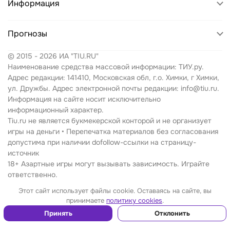
Информация
Leon
Мелбет
БетБум
Winline
Политика конфиденциальности
Прогнозы
Бетсити
Леон
Fonbet
Политика cookies
Марафон
© 2015 - 2026 ИА "TIU.RU"
Винлайн
Прогнозы на спорт
Марафон
Пользовательское соглашение
Наименование средства массовой информации: ТИУ.ру.
Фонбет
Фонбет
Футбол
Адрес редакции: 141410, Московская обл, г.о. Химки, г Химки,
Betcity
Согласие на обработку персональных данных
ул. Дружбы. Адрес электронной почты редакции: info@tiu.ru.
Винлайн
Марафон
Хоккей
Информация на сайте носит исключительно
Melbet
Контакты
информационный характер.
Бетсити
Баскетбол
Tiu.ru не является букмекерской конторой и не организует
Лига Ставок
Вакансии
игры на деньги • Перепечатка материалов без согласования
Мелбет
Теннис
допустима при наличии dofollow-ссылки на страницу-
Olimpbet
Блог
источник
Лига ставок
Настольный теннис
18+ Азартные игры могут вызывать зависимость. Играйте
Архив
ответственно.
Олимпбет
Волейбол
TIU в соцсетях:
Новости
Этот сайт использует файлы cookie. Оставаясь на сайте, вы
Киберспорт
принимаете
политику cookies
.
Карта сайта
Принять
Отклонить
Бонус 25 000 ₽
Фрибет 10 000 ₽
РПЛ
О проекте