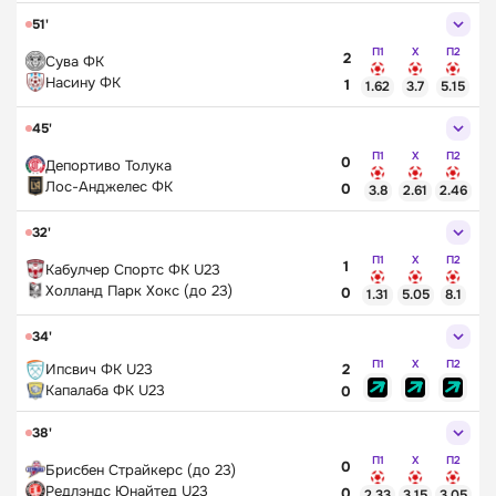
51'
П1
X
П2
2
Сува ФК
Насину ФК
1
1.62
3.7
5.15
45'
П1
X
П2
0
Депортиво Толука
Лос-Анджелес ФК
0
3.8
2.61
2.46
32'
П1
X
П2
1
Кабулчер Спортс ФК U23
Холланд Парк Хокс (до 23)
0
1.31
5.05
8.1
34'
П1
X
П2
2
Ипсвич ФК U23
Капалаба ФК U23
0
38'
П1
X
П2
0
Брисбен Страйкерс (до 23)
Редлэндс Юнайтед U23
0
2.33
3.15
3.05