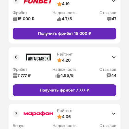
Линия в лайве
Сайт
Приложение
4/5
4.19
Удобство платежей
4/5
Фрибет
Надежность
Отзывов
Служба поддержки
4/5
15 000 ₽
4.7/5
47
Бонусы и акции
5/5
Рейтинг 
5/5
Получить фрибет 15 000 ₽
пользователей
Промокод
Бонусы
Коэффициенты
4/5
10
Линия в прематче
4/5
Рейтинг
Линия в лайве
Сайт
Приложение
4/5
4.20
Удобство платежей
4/5
Фрибет
Надежность
Отзывов
Служба поддержки
5/5
7 777 ₽
4.55/5
44
Бонусы и акции
4/5
Рейтинг 
5/5
Получить фрибет 7 777 ₽
пользователей
Промокод
Бонусы
Коэффициенты
4/5
10
Линия в прематче
4/5
Рейтинг
Сайт
Приложение
Линия в лайве
4/5
4.06
Удобство платежей
4/5
Бонус
Надежность
Отзывов
Служба поддержки
4/5