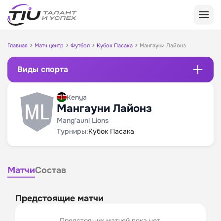
Главная
Матч центр
Футбол
Кубок Пасака
Мангауни Лайонз
Популярные БК
Виды спорта
Пари
По букмекеру
БетБум
Леон
Pari
Kenya
Приложения для Android
Винлайн
BetBoom
Мангауни Лайонз
Фонбет
Leon
Пари
Mang'auni Lions
Виды спорта
Марафон
Winline
БетБум
Турниры:
Кубок Пасака
Бетсити
Fonbet
Леон
Баскетбол
Статьи о БК
Мелбет
Лига Ставок
Винлайн
Киберспорт
Winline
Лига Ставок
Марафон
Фонбет
Теннис
Матчи
Состав
База знаний
По видам спорта
Олимпбет
Бет-М
Марафон
Хоккей
Виды ставок
Тенниси
Baltbet
Бетсити
Футбол
Футбол
Футбол
По видам спорта
Основы ставок
Балтбет
Melbet
Мелбет
Хоккей
Предстоящие матчи
Евролига
Сервисы
Бет-М
Olimpbet
Лига Ставок
Баскетбол
Футбол
Виды спорта
Кубок России
Беттери
Tennisi
Олимпбет
Теннис
Хоккей
Предстоящих матчей пока нет.