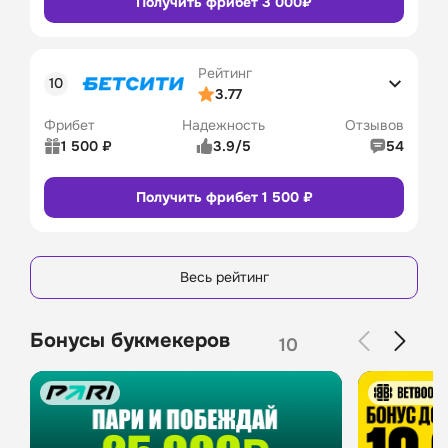
Получить фрибет 3 000₽
пользователей
Промокод
Бонусы
Коэффициенты
4/5
16
Линия в прематче
4/5
Рейтинг
Линия в лайве
Сайт
Приложение
3/5
3.77
Удобство платежей
4/5
Фрибет
Надежность
Отзывов
Служба поддержки
4/5
1 500 ₽
3.9/5
54
Бонусы и акции
4/5
Рейтинг 
5/5
Получить фрибет 1 500 ₽
пользователей
Промокод
Бонусы
Коэффициенты
3/5
8
Линия в прематче
3/5
Линия в лайве
Сайт
Приложение
4/5
Весь рейтинг
Удобство платежей
4/5
Служба поддержки
4/5
Бонусы букмекеров
10
Бонусы и акции
4/5
Промокод
Бонусы
13