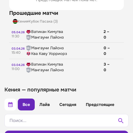
Лига Чемпионов
Зенит
Betcity
Тенниси
Теннис
Настольный теннис
Баскетбол
Лига Европы
Спортбет
Bettery
Балтбет
Футбол
Волейбол
Теннис
Прошедшие матчи
24bet
Zenit
Беттери
Киберспорт
Настольный теннис
Кения
Кубок Пасака (3)
Рейтинги
Футбол
Спортбет
Зенит
Волейбол
Прочие категории
Лучшие букмекеры
РПЛ
24bet
Киберспорт
Ватикан Кимутва
2 –
05.04.26
11:30
Мангауни Лайонз
0
Приложения для iOS
Футбол
Легальные букмекерские конторы
Фрибеты
Лига чемпионов
Российские букмекеры
Фрибеты без депозита
АПЛ
РПЛ
Leon
Мангауни Лайонз
0 –
03.04.26
БК с мобильным приложением
Фрибет без отыгрыша
Серия А
Лига чемпионов
Zenit
15:40
Ква Каву Уорриорз
0
Надежные букмекеры
Промокод без отыгрыша
Ла Лига
АПЛ
Лига Ставок
Ватикан Кимутва
3 –
03.04.26
БК с гостевым демосчетом
Бонус за регистрацию без отыгрыша
Бундеслига
Серия А
Марафон
11:00
Мангауни Лайонз
0
БК с большими коэффициентами
Фрибеты сегодня
Лига Европы
Ла Лига
Melbet
БК с минимальными депозитами
Лучшие фрибеты
Лига конференций
Бундеслига
Pari
Букмекеры для ставок на американский футбол
Фрибет новым игрокам
Лига наций
Лига Европы
Tennisi
Кения — популярные матчи
Букмекеры для ставок на бейсбол
Новые БК с фрибетом
Суперкубок УЕФА
Лига конференций
Fonbet
Хоккей
Хоккей
Букмекеры для ставок на гольф
Фрибет 3000
Betcity
Все
Лайв
Сегодня
Предстоящие
Букмекеры для ставок на автогонки
Акции букмекерских контор при регистрации
КХЛ
КХЛ
BetBoom
Букмекеры для ставок на чемпионаты мира и Европы
Промокоды букмекеров
НХЛ
НХЛ
Bettery
Поиск...
Букмекеры для ставок на дартс
Бездепозитные бонусы за регистрацию
АХЛ
АХЛ
Olimpbet
Баскетбол
Баскетбол
Букмекеры для ставок на скачки
Бездепозитные бонусы букмекеров
Winline