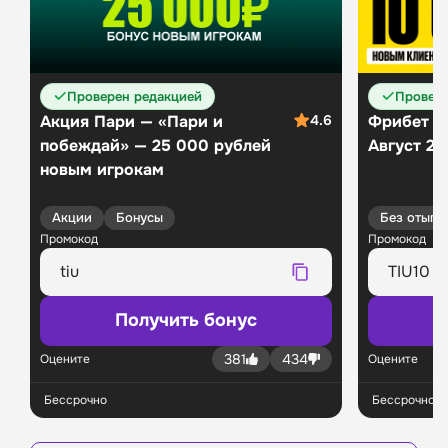
Сайт
Приложение
Проверен редакцией
Провере
Акция Пари — «Пари и
4.6
Фрибет Б
побеждай» — 25 000 рублей
Август 20
новым игрокам
Акции
Бонусы
Без отыгр
Промокод
Промокод
Получить бонус
П
381
434
Оцените
Оцените
Бессрочно
Бессрочно