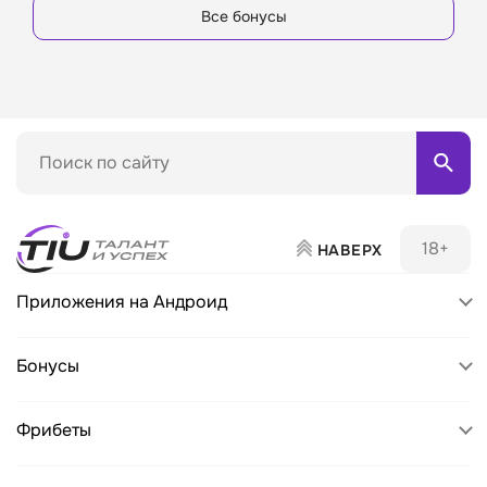
Все бонусы
Поиск по матч-центру
18+
НАВЕРХ
Приложения на Андроид
Пари
Бонусы
БетБум
Pari
Фрибеты
Леон
BetBoom
Лига Ставок
Пари