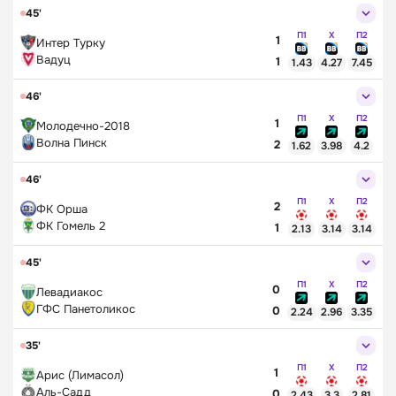
45'
П1
X
П2
1
Интер Турку
Вадуц
1
1.43
4.27
7.45
46'
П1
X
П2
1
Молодечно-2018
Волна Пинск
2
1.62
3.98
4.2
46'
П1
X
П2
2
ФК Орша
ФК Гомель 2
1
2.13
3.14
3.14
45'
П1
X
П2
0
Левадиакос
ГФС Панетоликос
0
2.24
2.96
3.35
35'
П1
X
П2
1
Арис (Лимасол)
Аль-Садд
0
2.43
3.3
2.81