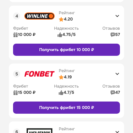
42
Линия в прематче
5/5
Рейтинг
Линия в лайве
Сайт
Приложение
3/5
4.20
Удобство платежей
4/5
Фрибет
Надежность
Отзывов
Служба поддержки
5/5
10 000 ₽
4.75/5
57
Бонусы и акции
4/5
Рейтинг 
5/5
Получить фрибет 10 000 ₽
пользователей
Промокод
Бонусы
Коэффициенты
4/5
34
Линия в прематче
4/5
Рейтинг
Линия в лайве
Сайт
Приложение
4/5
4.19
Удобство платежей
4/5
Фрибет
Надежность
Отзывов
Служба поддержки
4/5
15 000 ₽
4.7/5
47
Бонусы и акции
5/5
Рейтинг 
5/5
Получить фрибет 15 000 ₽
пользователей
Промокод
Бонусы
Коэффициенты
4/5
10
Линия в прематче
4/5
Рейтинг
Линия в лайве
Сайт
Приложение
4/5