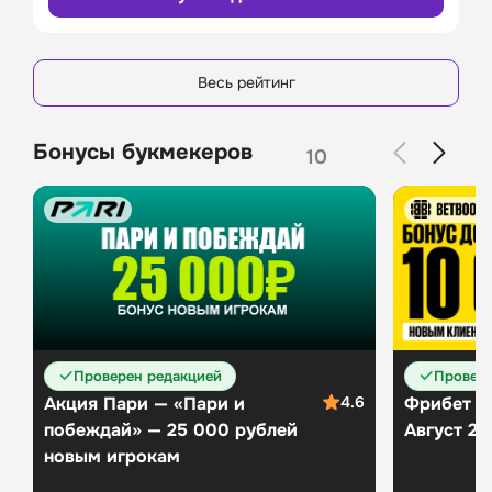
Коэффициенты
3/5
8
Линия в прематче
3/5
Линия в лайве
Сайт
Приложение
4/5
Весь рейтинг
Удобство платежей
4/5
Служба поддержки
4/5
Бонусы букмекеров
10
Бонусы и акции
4/5
Промокод
Бонусы
13
Сайт
Приложение
Проверен редакцией
Провере
Акция Пари — «Пари и
4.6
Фрибет Б
побеждай» — 25 000 рублей
Август 20
новым игрокам