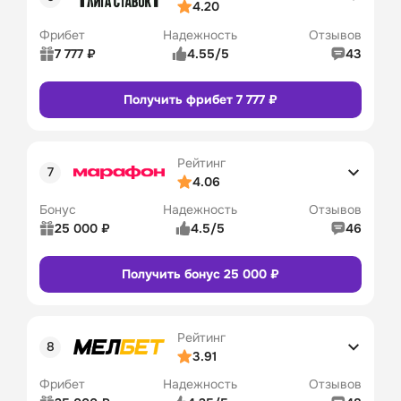
4.20
Удобство платежей
4/5
Фрибет
Надежность
Отзывов
Служба поддержки
5/5
7 777 ₽
4.55/5
43
Бонусы и акции
4/5
Рейтинг 
5/5
Получить фрибет 7 777 ₽
пользователей
Промокод
Бонусы
Коэффициенты
4/5
10
Линия в прематче
4/5
Рейтинг
Сайт
Приложение
Линия в лайве
4/5
4.06
Удобство платежей
4/5
Бонус
Надежность
Отзывов
Служба поддержки
4/5
25 000 ₽
4.5/5
46
Бонусы и акции
5/5
Рейтинг 
5/5
Получить бонус 25 000 ₽
пользователей
Бонусы
17
Коэффициенты
4/5
Сайт
Приложение
Линия в прематче
4/5
Рейтинг
Линия в лайве
4/5
3.91
Удобство платежей
4/5
Фрибет
Надежность
Отзывов
Служба поддержки
4/5