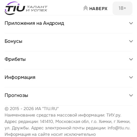
18+
НАВЕРХ
Приложения на Андроид
Пари
Бонусы
БетБум
Pari
Фрибеты
Леон
BetBoom
Лига Ставок
Пари
Информация
Leon
Мелбет
БетБум
Winline
Политика конфиденциальности
Прогнозы
Бетсити
Леон
Fonbet
Политика cookies
Марафон
© 2015 - 2026 ИА "TIU.RU"
Винлайн
Прогнозы на спорт
Марафон
Пользовательское соглашение
Наименование средства массовой информации: ТИУ.ру.
Фонбет
Фонбет
Футбол
Адрес редакции: 141410, Московская обл, г.о. Химки, г Химки,
Betcity
Согласие на обработку персональных данных
ул. Дружбы. Адрес электронной почты редакции: info@tiu.ru.
Винлайн
Марафон
Хоккей
Информация на сайте носит исключительно