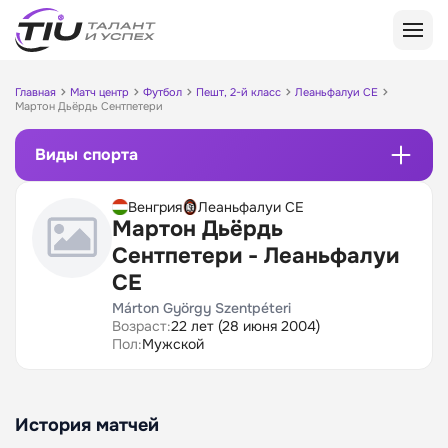
Главная
Матч центр
Футбол
Пешт, 2-й класс
Леаньфалуи СЕ
Мартон Дьёрдь Сентпетери
Популярные БК
Пари
Виды спорта
По букмекеру
БетБум
Леон
Pari
Приложения для Android
Венгрия
Леаньфалуи СЕ
Винлайн
BetBoom
Мартон Дьёрдь
Фонбет
Leon
Пари
Сентпетери - Леаньфалуи
Виды спорта
Марафон
Winline
БетБум
Бетсити
Fonbet
Леон
Баскетбол
СЕ
Статьи о БК
Мелбет
Лига Ставок
Винлайн
Киберспорт
Márton György Szentpéteri
Winline
Лига Ставок
Марафон
Фонбет
Теннис
Возраст:
22 лет (28 июня 2004)
Пол:
Мужской
База знаний
По видам спорта
Олимпбет
Бет-М
Марафон
Хоккей
Виды ставок
Тенниси
Baltbet
Бетсити
Футбол
Футбол
Футбол
По видам спорта
Основы ставок
Балтбет
Melbet
Мелбет
Хоккей
Евролига
Сервисы
Бет-М
Olimpbet
Лига Ставок
Баскетбол
Футбол
История матчей
Виды спорта
Кубок России
Беттери
Tennisi
Олимпбет
Теннис
Хоккей