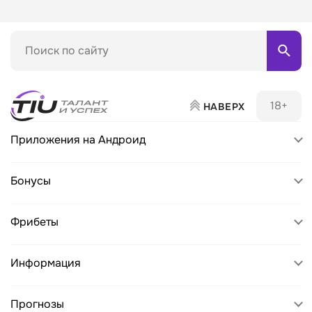
Поиск по матч-центру
18+
НАВЕРХ
Приложения на Андроид
Пари
Бонусы
БетБум
Pari
Фрибеты
Леон
BetBoom
Лига Ставок
Пари
Информация
Leon
Мелбет
БетБум
Winline
Политика конфиденциальности
Прогнозы
Бетсити
Леон