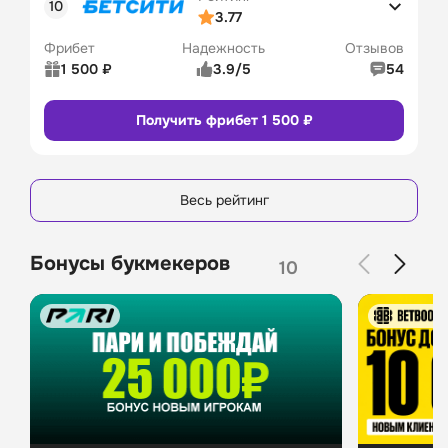
Линия в лайве
Сайт
Приложение
3/5
3.77
Удобство платежей
4/5
Фрибет
Надежность
Отзывов
Служба поддержки
4/5
1 500 ₽
3.9/5
54
Бонусы и акции
4/5
Рейтинг 
5/5
Получить фрибет 1 500 ₽
пользователей
Промокод
Бонусы
Коэффициенты
3/5
8
Линия в прематче
3/5
Линия в лайве
Сайт
Приложение
4/5
Весь рейтинг
Удобство платежей
4/5
Служба поддержки
4/5
Бонусы букмекеров
10
Бонусы и акции
4/5
Промокод
Бонусы
13
Сайт
Приложение