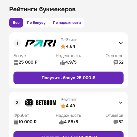
Чемпионат мира
Рейтинги букмекеров
Суперлига России
Чемпионат Европы
Все
По бонусу
По надежности
Киберспорт
IEM Cologne
The International
Рейтинг
4.64
Esports World Cup Counter Strike
Бонус
Надежность
Отзывов
25 000 ₽
4.9/5
52
Рейтинг 
5/5
Получить бонус 25 000 ₽
пользователей
Коэффициенты
5/5
Линия в прематче
4/5
Рейтинг
Линия в лайве
5/5
4.49
Удобство платежей
4/5
Фрибет
Надежность
Отзывов
Служба поддержки
5/5
10 000 ₽
4.85/5
52
Бонусы и акции
5/5
Рейтинг 
5/5