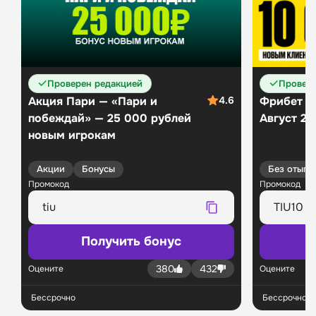
13
Сайт
Приложение
Проверен редакцией
Провере
Акция Пари — «Пари и
4.6
Фрибет Б
побеждай» — 25 000 рублей
Август 20
новым игрокам
Акции
Бонусы
Без отыгр
Промокод
Промокод
Получить бонус
П
380
432
Оцените
Оцените
Бессрочно
Бессрочно