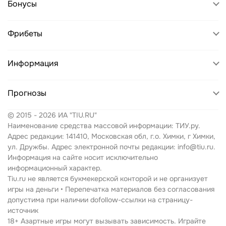
Бонусы
БетБум
Pari
Фрибеты
Леон
BetBoom
Лига Ставок
Пари
Информация
Leon
Мелбет
БетБум
Winline
Политика конфиденциальности
Прогнозы
Бетсити
Леон
Fonbet
Политика cookies
Марафон
© 2015 - 2026 ИА "TIU.RU"
Винлайн
Прогнозы на спорт
Марафон
Пользовательское соглашение
Наименование средства массовой информации: ТИУ.ру.
Фонбет
Фонбет
Футбол
Адрес редакции: 141410, Московская обл, г.о. Химки, г Химки,
Betcity
Согласие на обработку персональных данных
ул. Дружбы. Адрес электронной почты редакции: info@tiu.ru.
Винлайн
Марафон
Хоккей
Информация на сайте носит исключительно
Melbet
Контакты
информационный характер.
Бетсити
Баскетбол
Tiu.ru не является букмекерской конторой и не организует
Лига Ставок
Вакансии
игры на деньги • Перепечатка материалов без согласования
Мелбет
Теннис
допустима при наличии dofollow-ссылки на страницу-
Olimpbet
Блог
источник
Лига ставок
Настольный теннис
18+ Азартные игры могут вызывать зависимость. Играйте
Архив