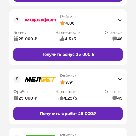
Коэффициенты
4/5
10
Линия в прематче
4/5
Рейтинг
Сайт
Приложение
Линия в лайве
4/5
4.06
Удобство платежей
4/5
Бонус
Надежность
Отзывов
Служба поддержки
4/5
25 000 ₽
4.5/5
46
Бонусы и акции
5/5
Рейтинг 
5/5
Получить бонус 25 000 ₽
пользователей
Бонусы
17
Коэффициенты
4/5
Сайт
Приложение
Линия в прематче
4/5
Рейтинг
Линия в лайве
4/5
3.91
Удобство платежей
4/5
Фрибет
Надежность
Отзывов
Служба поддержки
4/5
25 000 ₽
4.25/5
49
Бонусы и акции
4/5
Рейтинг 
5/5
Получить фрибет 25 000₽
пользователей
Промокод
Бонусы
Коэффициенты
4/5
15
Линия в прематче
4/5
Рейтинг