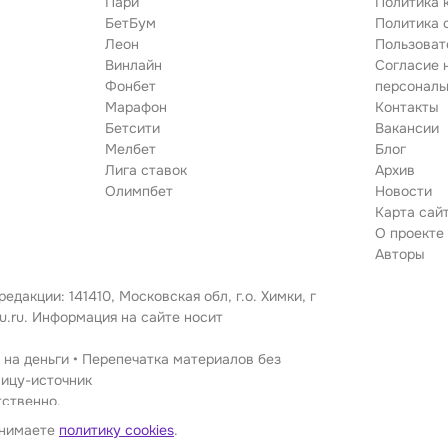
Пари
Политика 
БетБум
Политика c
Леон
Пользоват
Винлайн
Согласие 
Фонбет
персональ
Марафон
Контакты
Бетсити
Вакансии
Мелбет
Блог
Лига ставок
Архив
Олимпбет
Новости
Карта сай
О проекте
Авторы
акции: 141410, Московская обл, г.о. Химки, г
u.ru. Информация на сайте носит
ы на деньги • Перепечатка материалов без
ницу-источник
тственно.
ринимаете
политику cookies
.