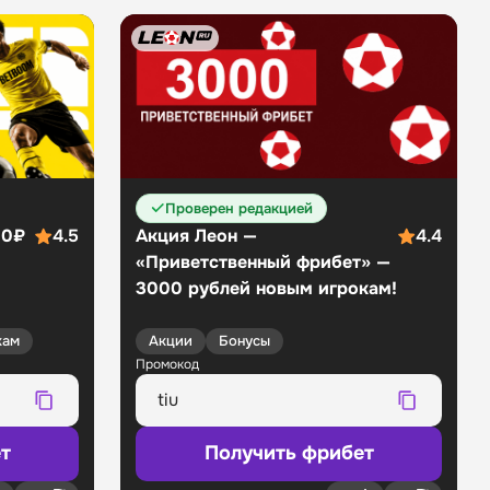
Проверен редакцией
00₽
4.5
Акция Леон —
4.4
«Приветственный фрибет» —
3000 рублей новым игрокам!
кам
Акции
Бонусы
Промокод
т
Получить фрибет