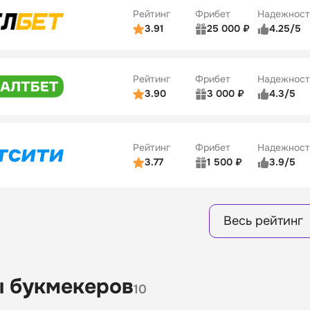
Рейтинг
Фрибет
Надежност
ции
4/5
3.91
25 000 ₽
4.25/5
ьзователей
5/5
Коэффициенты
Бонусы
ве
3/5
Удобство платежей
15
Рейтинг
Фрибет
Надежност
ции
4/5
3.90
3 000 ₽
4.3/5
ьзователей
5/5
Коэффициенты
Бонусы
ве
3/5
Удобство платежей
16
Рейтинг
Фрибет
Надежност
ции
4/5
3.77
1 500 ₽
3.9/5
Бонусы
ьзователей
5/5
Коэффициенты
8
ве
4/5
Удобство платежей
Весь рейтинг
ции
4/5
Бонусы
13
 букмекеров
10