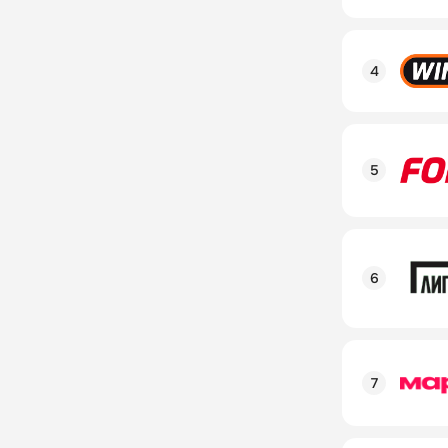
Рейтинг пол
Промокод
Линия в лай
Бонусы и ак
Рейтинг пол
Промокод
Линия в лай
Бонусы и ак
Промокод
Рейтинг пол
Линия в лай
Бонусы и ак
Промокод
Рейтинг пол
Линия в лай
Бонусы и ак
Рейтинг пол
Бонусы
17
Линия в лай