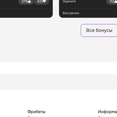
379
431
112
Оцените
Бессрочно
Все бонусы
Фрибеты
Информа