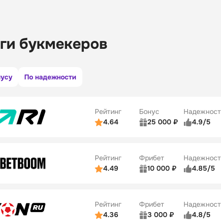
ги букмекеров
нусу
По надежности
Рейтинг
Бонус
Надежност
4.64
25 000 ₽
4.9/5
ьзователей
5/5
Коэффициенты
ве
5/5
Удобство платежей
Рейтинг
Фрибет
Надежност
ции
5/5
4.49
10 000 ₽
4.85/5
ьзователей
5/5
Коэффициенты
Бонусы
ве
5/5
Удобство платежей
22
Рейтинг
Фрибет
Надежност
ции
5/5
4.36
3 000 ₽
4.8/5