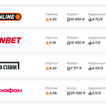
ьзователей
5/5
Коэффициенты
Бонусы
ве
3/5
Удобство платежей
42
Рейтинг
Фрибет
Надежност
ции
4/5
4.20
10 000 ₽
4.75/5
ьзователей
5/5
Коэффициенты
Бонусы
ве
4/5
Удобство платежей
34
Рейтинг
Фрибет
Надежност
ции
5/5
4.19
15 000 ₽
4.7/5
Бонусы
ьзователей
5/5
Коэффициенты
10
ве
4/5
Удобство платежей
Рейтинг
Фрибет
Надежност
ции
4/5
4.20
7 777 ₽
4.55/5
Бонусы
ьзователей
5/5
Коэффициенты
10
ве
4/5
Удобство платежей
Рейтинг
Бонус
Надежност
ции
5/5
4.06
25 000 ₽
4.5/5
ьзователей
5/5
Коэффициенты
ве
4/5
Удобство платежей