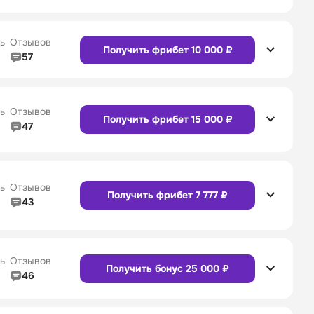
5/5
Линия в прематче
5/5
4/5
Служба поддержки
5/5
Сайт
Приложение
ь
Отзывов
Получить фрибет 10 000 ₽
57
4/5
Линия в прематче
4/5
4/5
Служба поддержки
4/5
Сайт
Приложение
ь
Отзывов
Получить фрибет 15 000 ₽
47
4/5
Линия в прематче
4/5
Сайт
Приложение
4/5
Служба поддержки
5/5
ь
Отзывов
Получить фрибет 7 777 ₽
43
4/5
Линия в прематче
4/5
Сайт
Приложение
4/5
Служба поддержки
4/5
ь
Отзывов
Получить бонус 25 000 ₽
46
4/5
Линия в прематче
4/5
Сайт
Приложение
4/5
Служба поддержки
4/5