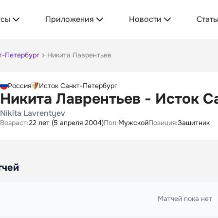
усы
Приложения
Новости
Стать
т-Петербург
Никита Лаврентьев
Россия
Исток Санкт-Петербург
Никита Лаврентьев - Исток С
Nikita Lavrentyev
Возраст:
22 лет (5 апреля 2004)
Пол:
Мужской
Позиция:
Защитник
тчей
Матчей пока нет