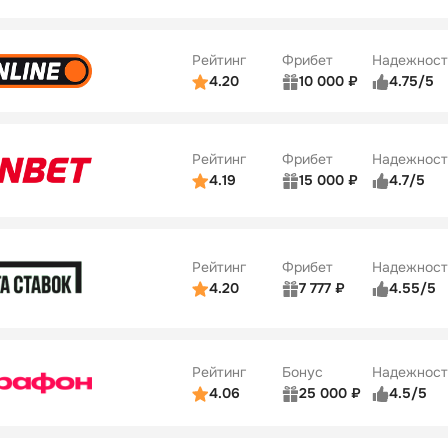
ьзователей
5/5
Коэффициенты
Бонусы
ве
3/5
Удобство платежей
42
Рейтинг
Фрибет
Надежност
ции
4/5
4.20
10 000 ₽
4.75/5
ьзователей
5/5
Коэффициенты
Бонусы
ве
4/5
Удобство платежей
34
Рейтинг
Фрибет
Надежност
ции
5/5
4.19
15 000 ₽
4.7/5
Бонусы
ьзователей
5/5
Коэффициенты
10
ве
4/5
Удобство платежей
Рейтинг
Фрибет
Надежност
ции
4/5
4.20
7 777 ₽
4.55/5
Бонусы
ьзователей
5/5
Коэффициенты
10
ве
4/5
Удобство платежей
Рейтинг
Бонус
Надежност
ции
5/5
4.06
25 000 ₽
4.5/5
ьзователей
5/5
Коэффициенты
ве
4/5
Удобство платежей