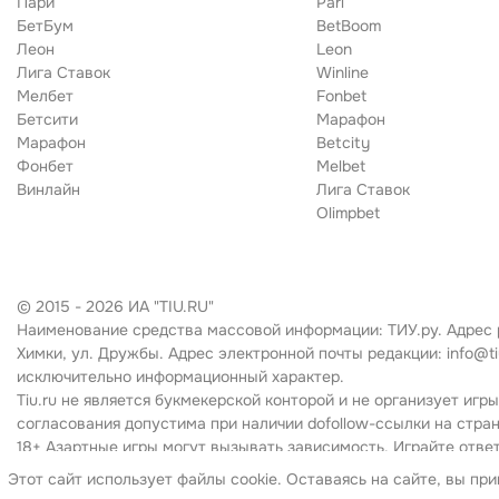
Пари
Pari
БетБум
BetBoom
Леон
Leon
Лига Ставок
Winline
Мелбет
Fonbet
Бетсити
Марафон
Марафон
Betcity
Фонбет
Melbet
Винлайн
Лига Ставок
Olimpbet
© 2015 - 2026 ИА "TIU.RU"
Наименование средства массовой информации: ТИУ.ру. Адрес ред
Химки, ул. Дружбы. Адрес электронной почты редакции: info@ti
исключительно информационный характер.
Tiu.ru не является букмекерской конторой и не организует игр
согласования допустима при наличии dofollow-ссылки на стра
18+ Азартные игры могут вызывать зависимость. Играйте отве
Этот сайт использует файлы cookie. Оставаясь на сайте, вы п