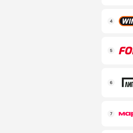
Рейтинг пол
Промокод
Линия в лай
Бонусы и ак
Рейтинг пол
Промокод
Линия в лай
Бонусы и ак
Промокод
Рейтинг пол
Линия в лай
Бонусы и ак
Промокод
Рейтинг пол
Линия в лай
Бонусы и ак
Рейтинг пол
Бонусы
17
Линия в лай