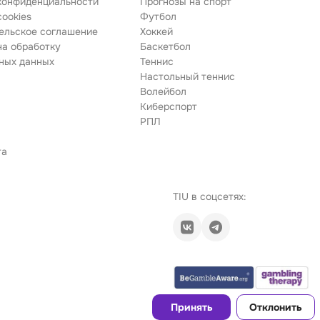
конфиденциальности
Прогнозы на спорт
ookies
Футбол
ельское соглашение
Хоккей
на обработку
Баскетбол
ных данных
Теннис
Настольный теннис
Волейбол
Киберспорт
РПЛ
та
TIU в соцсетях:
Принять
Отклонить