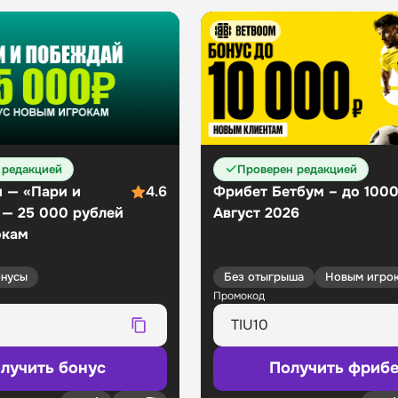
 редакцией
Проверен редакцией
 — «Пари и
4.6
Фрибет Бетбум – до 100
 — 25 000 рублей
Август 2026
окам
нусы
Без отыгрыша
Новым игро
Промокод
лучить бонус
Получить фрибе