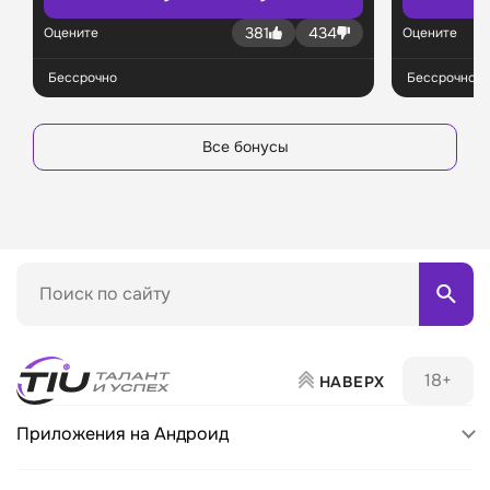
381
434
Оцените
Оцените
Бессрочно
Бессрочно
Все бонусы
Поиск по матч-центру
18+
НАВЕРХ
Приложения на Андроид
Пари