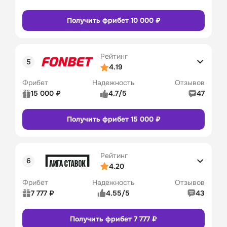
Бонусы и акции
4/5
Чемпионат мира
Рейтинг 
5/5
Суперлига России
Получить фрибет 10 000 ₽
пользователей
Промокод
Бонусы
Чемпионат Европы
Коэффициенты
4/5
34
Киберспорт
Линия в прематче
4/5
IEM Cologne
Рейтинг
Линия в лайве
Сайт
Приложение
4/5
The International
4.19
Удобство платежей
4/5
Esports World Cup Counter Strike
Фрибет
Надежность
Отзывов
Служба поддержки
4/5
15 000 ₽
4.7/5
47
Бонусы и акции
5/5
Рейтинг 
5/5
Получить фрибет 15 000 ₽
пользователей
Промокод
Бонусы
Коэффициенты
4/5
10
Линия в прематче
4/5
Рейтинг
Линия в лайве
Сайт
Приложение
4/5
4.20
Удобство платежей
4/5
Фрибет
Надежность
Отзывов
Служба поддержки
5/5
7 777 ₽
4.55/5
43
Бонусы и акции
4/5
Рейтинг 
5/5
Получить фрибет 7 777 ₽
пользователей
Промокод
Бонусы