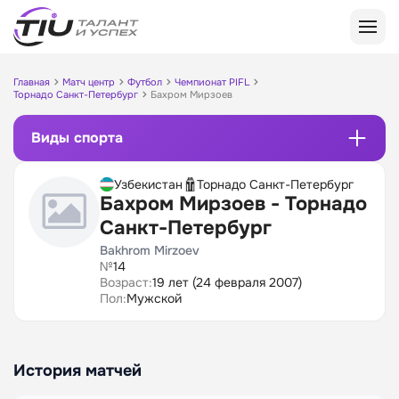
Главная
Матч центр
Футбол
Чемпионат PIFL
Торнадо Санкт-Петербург
Бахром Мирзоев
Популярные БК
Пари
Виды спорта
По букмекеру
БетБум
Леон
Pari
Приложения для Android
Узбекистан
Торнадо Санкт-Петербург
Винлайн
BetBoom
Бахром Мирзоев - Торнадо
Фонбет
Leon
Пари
Санкт-Петербург
Виды спорта
Марафон
Winline
БетБум
Бетсити
Fonbet
Леон
Баскетбол
Bakhrom Mirzoev
Статьи о БК
№
14
Мелбет
Лига Ставок
Винлайн
Киберспорт
Возраст:
19 лет (24 февраля 2007)
Winline
Лига Ставок
Марафон
Фонбет
Теннис
Пол:
Мужской
База знаний
По видам спорта
Олимпбет
Бет-М
Марафон
Хоккей
Виды ставок
Тенниси
Baltbet
Бетсити
Футбол
Футбол
Футбол
По видам спорта
Основы ставок
Балтбет
Melbet
Мелбет
Хоккей
История матчей
Евролига
Сервисы
Бет-М
Olimpbet
Лига Ставок
Баскетбол
Футбол
Виды спорта
Кубок России
Беттери
Tennisi
Олимпбет
Теннис
Хоккей