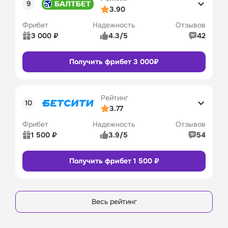
Линия в лайве
Сайт
Приложение
3/5
3.90
Удобство платежей
4/5
Фрибет
Надежность
Отзывов
Служба поддержки
4/5
3 000 ₽
4.3/5
42
Бонусы и акции
4/5
Рейтинг 
5/5
Получить фрибет 3 000₽
пользователей
Промокод
Бонусы
Коэффициенты
4/5
16
Линия в прематче
4/5
Рейтинг
Линия в лайве
Сайт
Приложение
3/5
3.77
Удобство платежей
4/5
Фрибет
Надежность
Отзывов
Служба поддержки
4/5
1 500 ₽
3.9/5
54
Бонусы и акции
4/5
Рейтинг 
5/5
Получить фрибет 1 500 ₽
пользователей
Промокод
Бонусы
Коэффициенты
3/5
8
Линия в прематче
3/5
Линия в лайве
Сайт
Приложение
4/5
Весь рейтинг
Удобство платежей
4/5
Служба поддержки
4/5