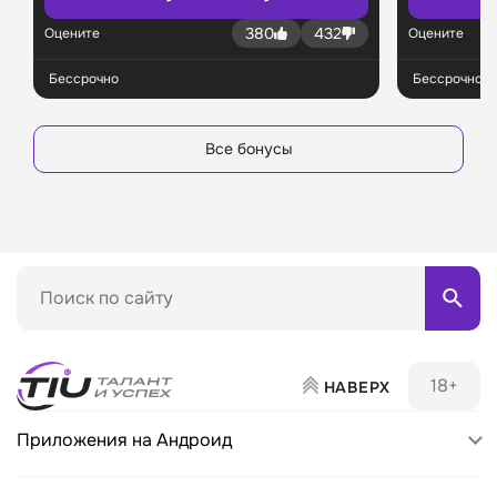
380
432
Оцените
Оцените
Бессрочно
Бессрочно
Все бонусы
Поиск по матч-центру
18+
НАВЕРХ
Приложения на Андроид
Пари