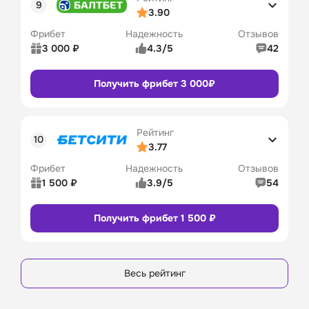
Линия в лайве
Сайт
Приложение
3/5
3.90
Удобство платежей
4/5
Фрибет
Надежность
Отзывов
Служба поддержки
4/5
3 000 ₽
4.3/5
42
Бонусы и акции
4/5
Рейтинг 
5/5
Получить фрибет 3 000₽
пользователей
Промокод
Бонусы
Коэффициенты
4/5
16
Линия в прематче
4/5
Рейтинг
Линия в лайве
Сайт
Приложение
3/5
3.77
Удобство платежей
4/5
Фрибет
Надежность
Отзывов
Служба поддержки
4/5
1 500 ₽
3.9/5
54
Бонусы и акции
4/5
Рейтинг 
5/5
Получить фрибет 1 500 ₽
пользователей
Промокод
Бонусы
Коэффициенты
3/5
8
Линия в прематче
3/5
Линия в лайве
Сайт
Приложение
4/5
Весь рейтинг
Удобство платежей
4/5
Служба поддержки
4/5