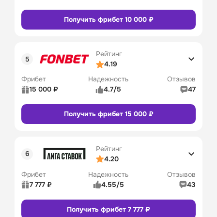
Бонусы и акции
4/5
Чемпионат мира
Рейтинг 
5/5
Суперлига России
Получить фрибет 10 000 ₽
пользователей
Промокод
Бонусы
Чемпионат Европы
Коэффициенты
4/5
34
Киберспорт
Линия в прематче
4/5
IEM Cologne
Рейтинг
Линия в лайве
Сайт
Приложение
4/5
The International
4.19
Удобство платежей
4/5
Esports World Cup Counter Strike
Фрибет
Надежность
Отзывов
Служба поддержки
4/5
15 000 ₽
4.7/5
47
Бонусы и акции
5/5
Рейтинг 
5/5
Получить фрибет 15 000 ₽
пользователей
Промокод
Бонусы
Коэффициенты
4/5
10
Линия в прематче
4/5
Рейтинг
Линия в лайве
Сайт
Приложение
4/5
4.20
Удобство платежей
4/5
Фрибет
Надежность
Отзывов
Служба поддержки
5/5
7 777 ₽
4.55/5
43
Бонусы и акции
4/5
Рейтинг 
5/5
Получить фрибет 7 777 ₽
пользователей
Промокод
Бонусы