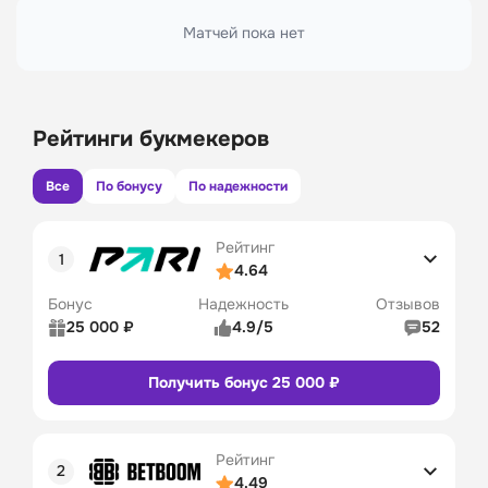
Лига Чемпионов
Зенит
Betcity
Тенниси
Теннис
Настольный теннис
Баскетбол
Матчей пока нет
Лига Европы
Спортбет
Bettery
Балтбет
Футбол
Волейбол
Теннис
24bet
Zenit
Беттери
Киберспорт
Настольный теннис
Рейтинги
Футбол
Спортбет
Зенит
Волейбол
Прочие категории
Лучшие букмекеры
РПЛ
24bet
Киберспорт
Рейтинги букмекеров
Приложения для iOS
Футбол
Легальные букмекерские конторы
Фрибеты
Лига чемпионов
Российские букмекеры
Фрибеты без депозита
АПЛ
РПЛ
Leon
Все
По бонусу
По надежности
БК с мобильным приложением
Фрибет без отыгрыша
Серия А
Лига чемпионов
Zenit
Надежные букмекеры
Промокод без отыгрыша
Ла Лига
АПЛ
Лига Ставок
БК с гостевым демосчетом
Бонус за регистрацию без отыгрыша
Бундеслига
Серия А
Марафон
Рейтинг
БК с большими коэффициентами
Фрибеты сегодня
Лига Европы
Ла Лига
Melbet
4.64
БК с минимальными депозитами
Лучшие фрибеты
Лига конференций
Бундеслига
Pari
Бонус
Надежность
Отзывов
Букмекеры для ставок на американский футбол
Фрибет новым игрокам
Лига наций
Лига Европы
Tennisi
25 000 ₽
4.9/5
52
Букмекеры для ставок на бейсбол
Новые БК с фрибетом
Суперкубок УЕФА
Лига конференций
Fonbet
Рейтинг 
Хоккей
Хоккей
Букмекеры для ставок на гольф
Фрибет 3000
Betcity
5/5
Получить бонус 25 000 ₽
пользователей
Букмекеры для ставок на автогонки
Акции букмекерских контор при регистрации
КХЛ
КХЛ
BetBoom
Коэффициенты
5/5
Букмекеры для ставок на чемпионаты мира и Европы
Промокоды букмекеров
НХЛ
НХЛ
Bettery
Линия в прематче
4/5
Букмекеры для ставок на дартс
Бездепозитные бонусы за регистрацию
АХЛ
АХЛ
Olimpbet
Рейтинг
Баскетбол
Баскетбол
Букмекеры для ставок на скачки
Бездепозитные бонусы букмекеров
Winline
Линия в лайве
5/5
4.49