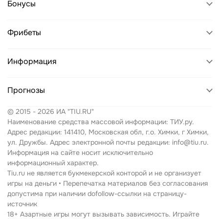
Бонусы
БетБум
Pari
Фрибеты
Леон
BetBoom
Лига Ставок
Пари
Информация
Leon
Мелбет
БетБум
Winline
Политика конфиденциальности
Прогнозы
Бетсити
Леон
Fonbet
Политика cookies
Марафон
© 2015 - 2026 ИА "TIU.RU"
Винлайн
Прогнозы на спорт
Марафон
Пользовательское соглашение
Наименование средства массовой информации: ТИУ.ру.
Фонбет
Фонбет
Футбол
Адрес редакции: 141410, Московская обл, г.о. Химки, г Химки,
Betcity
Согласие на обработку персональных данных
ул. Дружбы. Адрес электронной почты редакции: info@tiu.ru.
Винлайн
Марафон
Хоккей
Информация на сайте носит исключительно
Melbet
Контакты
информационный характер.
Бетсити
Баскетбол
Tiu.ru не является букмекерской конторой и не организует
Лига Ставок
Вакансии
игры на деньги • Перепечатка материалов без согласования
Мелбет
Теннис
допустима при наличии dofollow-ссылки на страницу-
Olimpbet
Блог
источник
Лига ставок
Настольный теннис
18+ Азартные игры могут вызывать зависимость. Играйте
Архив