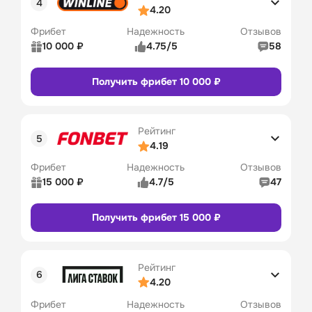
Линия в лайве
Сайт
Приложение
3/5
4.20
Чемпионат мира
Удобство платежей
4/5
Суперлига России
Фрибет
Надежность
Отзывов
Служба поддержки
5/5
Чемпионат Европы
10 000 ₽
4.75/5
58
Бонусы и акции
4/5
Киберспорт
Рейтинг 
IEM Cologne
5/5
Получить фрибет 10 000 ₽
пользователей
Промокод
Бонусы
The International
Коэффициенты
4/5
34
Esports World Cup Counter Strike
Линия в прематче
4/5
Рейтинг
Линия в лайве
Сайт
Приложение
4/5
4.19
Удобство платежей
4/5
Фрибет
Надежность
Отзывов
Служба поддержки
4/5
15 000 ₽
4.7/5
47
Бонусы и акции
5/5
Рейтинг 
5/5
Получить фрибет 15 000 ₽
пользователей
Промокод
Бонусы
Коэффициенты
4/5
10
Линия в прематче
4/5
Рейтинг
Линия в лайве
Сайт
Приложение
4/5
4.20
Удобство платежей
4/5
Фрибет
Надежность
Отзывов
Служба поддержки
5/5