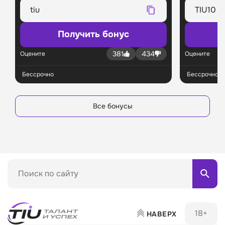
Получить бонус
П
381
434
Оцените
Оцените
Бессрочно
Бессрочно
Все бонусы
Поиск по матч-центру
18+
НАВЕРХ