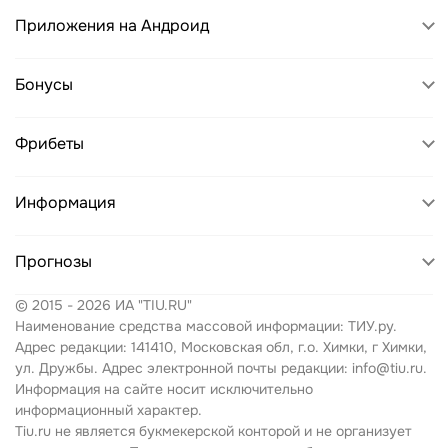
Приложения на Андроид
Пари
Бонусы
БетБум
Pari
Фрибеты
Леон
BetBoom
Лига Ставок
Пари
Информация
Leon
Мелбет
БетБум
Winline
Политика конфиденциальности
Прогнозы
Бетсити
Леон
Fonbet
Политика cookies
Марафон
© 2015 - 2026 ИА "TIU.RU"
Винлайн
Прогнозы на спорт
Марафон
Пользовательское соглашение
Наименование средства массовой информации: ТИУ.ру.
Фонбет
Фонбет
Футбол
Адрес редакции: 141410, Московская обл, г.о. Химки, г Химки,
Betcity
Согласие на обработку персональных данных
ул. Дружбы. Адрес электронной почты редакции: info@tiu.ru.
Винлайн
Марафон
Хоккей
Информация на сайте носит исключительно
Melbet
Контакты
информационный характер.
Бетсити
Баскетбол
Tiu.ru не является букмекерской конторой и не организует
Лига Ставок
Вакансии