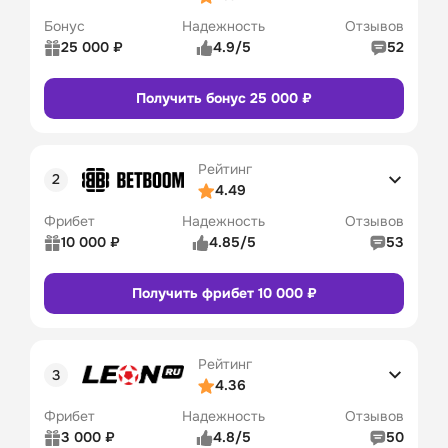
Букмекеры для ставок на киберспорт
НБА
НБА
Baltbet
Букмекеры для профессиональных игроков
Единая Лига ВТБ
Единая Лига ВТБ
24Бет
Бонус
Надежность
Отзывов
25 000 ₽
4.9/5
52
Букмекеры для ставок на футбол
Евролига
Евролига
WNBA
WNBA
Рейтинг 
5/5
Суперлига
Суперлига
Получить бонус 25 000 ₽
пользователей
Теннис
Теннис
Коэффициенты
5/5
US Open 2026 ATP
ATP
Линия в прематче
4/5
US Open 2026 WTA
WTA
Рейтинг
Линия в лайве
5/5
Настольный теннис
Cincinnati ATP
4.49
Удобство платежей
4/5
Cincinnati WTA
Челленджер
Фрибет
Надежность
Отзывов
Служба поддержки
5/5
Настольный теннис
Лига Про
10 000 ₽
4.85/5
53
Бонусы и акции
5/5
Чемпионат мира
Setka Cup
Рейтинг 
Волейбол
Кубок мира
5/5
Получить фрибет 10 000 ₽
пользователей
Промокод
Бонусы
Чемпионат Европы
Лига Наций
Коэффициенты
5/5
WTT Champions Yokohama, MS
Суперлига России
22
Киберспорт
Линия в прематче
4/5
WTT Champions Yokohama, WS
Рейтинг
Europe Smash Sweden, WS
IEM Cologne
Линия в лайве
Сайт
Приложение
5/5
4.36
Europe Smash Sweden, MS
The International
Удобство платежей
4/5
Волейбол
Фрибет
Надежность
Отзывов
Служба поддержки
4/5
3 000 ₽
4.8/5
50
Лига Наций