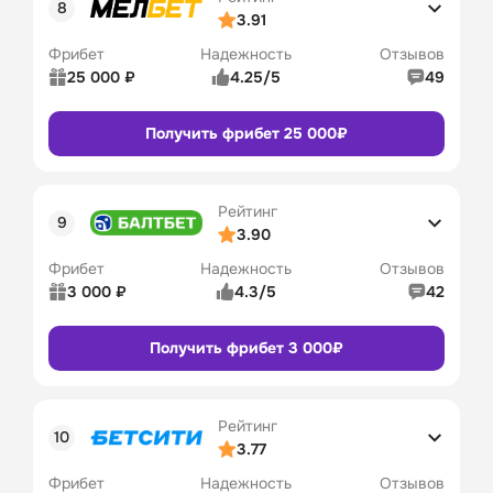
Линия в лайве
4/5
3.91
Удобство платежей
4/5
Фрибет
Надежность
Отзывов
Служба поддержки
4/5
25 000 ₽
4.25/5
49
Бонусы и акции
4/5
Рейтинг 
5/5
Получить фрибет 25 000₽
пользователей
Промокод
Бонусы
Коэффициенты
4/5
15
Линия в прематче
4/5
Рейтинг
Линия в лайве
Сайт
Приложение
3/5
3.90
Удобство платежей
4/5
Фрибет
Надежность
Отзывов
Служба поддержки
4/5
3 000 ₽
4.3/5
42
Бонусы и акции
4/5
Рейтинг 
5/5
Получить фрибет 3 000₽
пользователей
Промокод
Бонусы
Коэффициенты
4/5
16
Линия в прематче
4/5
Рейтинг
Линия в лайве
Сайт
Приложение
3/5
3.77
Удобство платежей
4/5
Фрибет
Надежность
Отзывов
Служба поддержки
4/5