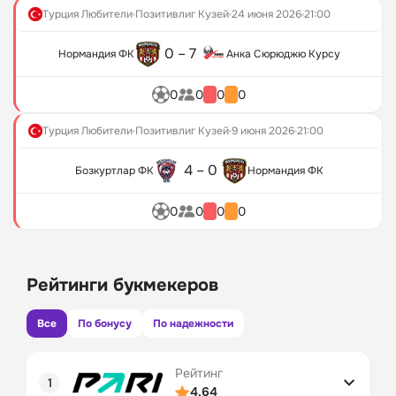
Лига Чемпионов
Зенит
Betcity
Тенниси
Теннис
Настольный теннис
Баскетбол
Турция Любители
Позитивлиг Кузей
24 июня 2026
21:00
Лига Европы
Спортбет
Bettery
Балтбет
Футбол
Волейбол
Теннис
0 – 7
24bet
Zenit
Беттери
Киберспорт
Настольный теннис
Нормандия ФК
Анка Сюрюджю Курсу
Рейтинги
Футбол
Спортбет
Зенит
Волейбол
Прочие категории
Лучшие букмекеры
РПЛ
24bet
Киберспорт
0
0
0
0
Приложения для iOS
Футбол
Легальные букмекерские конторы
Фрибеты
Лига чемпионов
Турция Любители
Позитивлиг Кузей
9 июня 2026
21:00
Российские букмекеры
Фрибеты без депозита
АПЛ
РПЛ
Leon
БК с мобильным приложением
Фрибет без отыгрыша
Серия А
Лига чемпионов
Zenit
4 – 0
Бозкуртлар ФК
Нормандия ФК
Надежные букмекеры
Промокод без отыгрыша
Ла Лига
АПЛ
Лига Ставок
БК с гостевым демосчетом
Бонус за регистрацию без отыгрыша
Бундеслига
Серия А
Марафон
0
0
0
0
БК с большими коэффициентами
Фрибеты сегодня
Лига Европы
Ла Лига
Melbet
БК с минимальными депозитами
Лучшие фрибеты
Лига конференций
Бундеслига
Pari
Букмекеры для ставок на американский футбол
Фрибет новым игрокам
Лига наций
Лига Европы
Tennisi
Букмекеры для ставок на бейсбол
Новые БК с фрибетом
Суперкубок УЕФА
Лига конференций
Fonbet
Рейтинги букмекеров
Хоккей
Хоккей
Букмекеры для ставок на гольф
Фрибет 3000
Betcity
Букмекеры для ставок на автогонки
Акции букмекерских контор при регистрации
КХЛ
КХЛ
BetBoom
Все
По бонусу
По надежности
Букмекеры для ставок на чемпионаты мира и Европы
Промокоды букмекеров
НХЛ
НХЛ
Bettery
Букмекеры для ставок на дартс
Бездепозитные бонусы за регистрацию
АХЛ
АХЛ
Olimpbet
Рейтинг
Баскетбол
Баскетбол
Букмекеры для ставок на скачки
Бездепозитные бонусы букмекеров
Winline
4.64