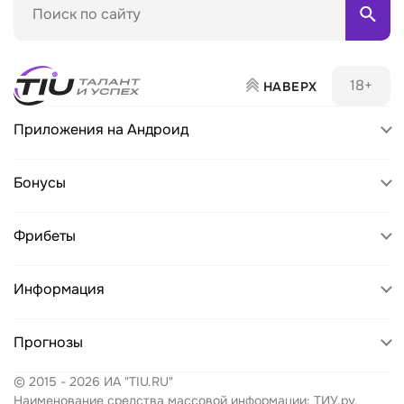
Поиск по матч-центру
18+
НАВЕРХ
Приложения на Андроид
Пари
Бонусы
БетБум
Pari
Фрибеты
Леон
BetBoom
Лига Ставок
Пари
Информация
Leon
Мелбет
БетБум
Winline
Политика конфиденциальности
Прогнозы
Бетсити
Леон
Fonbet
Политика cookies
Марафон
© 2015 - 2026 ИА "TIU.RU"
Винлайн
Прогнозы на спорт
Марафон
Пользовательское соглашение
Наименование средства массовой информации: ТИУ.ру.