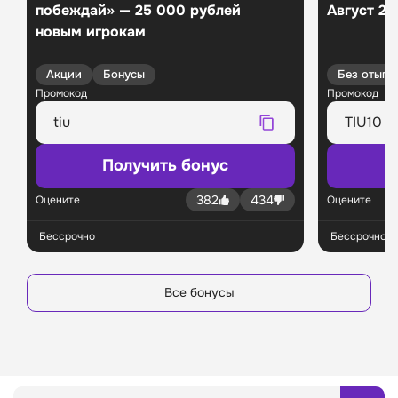
побеждай» — 25 000 рублей
Август 20
новым игрокам
Акции
Бонусы
Без отыгр
Промокод
Промокод
Получить бонус
П
382
434
Оцените
Оцените
Бессрочно
Бессрочно
Все бонусы