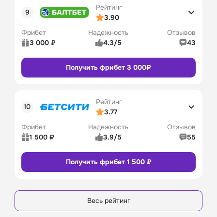
Рейтинг
Линия в лайве
Сайт
Приложение
3/5
3.90
Удобство платежей
4/5
Фрибет
Надежность
Отзывов
Служба поддержки
4/5
3 000 ₽
4.3/5
43
Бонусы и акции
4/5
Рейтинг 
5/5
Получить фрибет 3 000₽
пользователей
Промокод
Бонусы
Коэффициенты
4/5
16
Линия в прематче
4/5
Рейтинг
Линия в лайве
Сайт
Приложение
3/5
3.77
Удобство платежей
4/5
Фрибет
Надежность
Отзывов
Служба поддержки
4/5
1 500 ₽
3.9/5
55
Бонусы и акции
4/5
Рейтинг 
5/5
Получить фрибет 1 500 ₽
пользователей
Промокод
Бонусы
Коэффициенты
3/5
8
Линия в прематче
3/5
Линия в лайве
Сайт
Приложение
4/5
Весь рейтинг
Удобство платежей
4/5