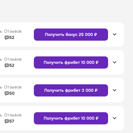
ь
Отзывов
Получить бонус 25 000 ₽
52
5/5
Линия в прематче
4/5
4/5
Служба поддержки
5/5
ь
Отзывов
Получить фрибет 10 000 ₽
52
5/5
Линия в прематче
4/5
4/5
Служба поддержки
4/5
Сайт
Приложение
ь
Отзывов
Получить фрибет 3 000 ₽
50
5/5
Линия в прематче
5/5
4/5
Служба поддержки
5/5
Сайт
Приложение
ь
Отзывов
Получить фрибет 10 000 ₽
57
4/5
Линия в прематче
4/5