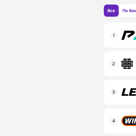
Все
По бо
Рейтинг пол
Линия в лай
Бонусы и ак
Рейтинг пол
Промокод
Линия в лай
Бонусы и ак
Рейтинг пол
Промокод
Линия в лай
Бонусы и ак
Рейтинг пол
Промокод