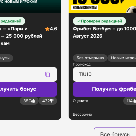
 редакцией
Проверен редакцией
 — «Пари и
4.6
Фрибет Бетбум – до 100
 — 25 000 рублей
Август 2026
окам
нусы
Без отыгрыша
Новым игро
Промокод
лучить бонус
Получить фрибе
380
432
114
Оцените
Бессрочно
Все бонусы