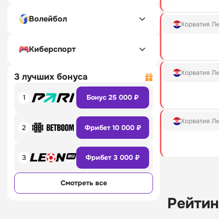
Волейбол
Хорватия Л
Киберспорт
Хорватия Л
3 лучших бонуса
1
Бонус 25 000 ₽
Хорватия Л
2
Фрибет 10 000 ₽
3
Фрибет 3 000 ₽
Смотреть все
Рейтин