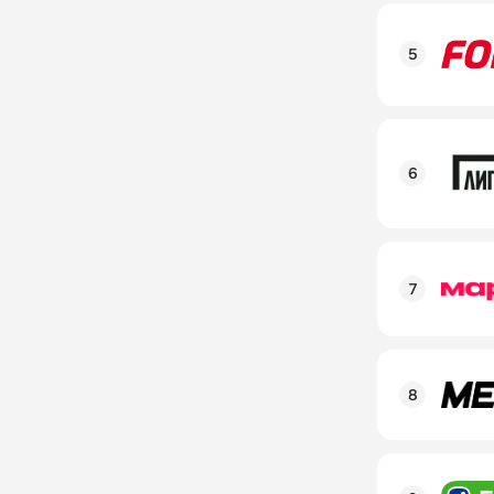
Линия в лай
Бонусы и ак
Промокод
Рейтинг пол
Линия в лай
Бонусы и ак
Промокод
Рейтинг пол
Линия в лай
Бонусы и ак
Рейтинг пол
Бонусы
17
Линия в лай
Бонусы и ак
Рейтинг пол
Промокод
Линия в лай