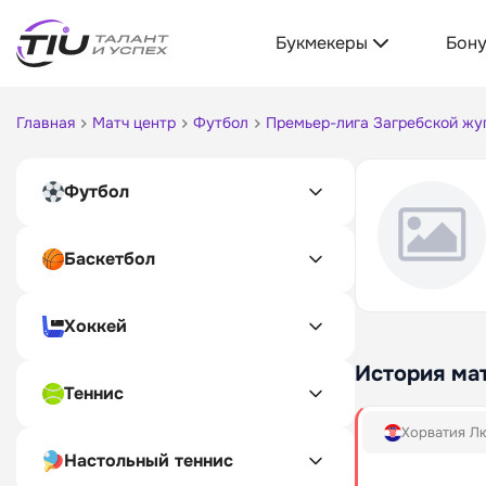
Букмекеры
Бон
Главная
Матч центр
Футбол
Премьер-лига Загребской жу
Футбол
Баскетбол
Хоккей
История ма
Теннис
Хорватия Л
Настольный теннис