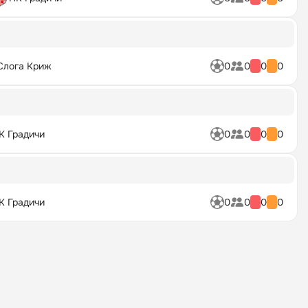
Слога Криж
0
0
0
0
К Градичи
0
0
0
0
К Градичи
0
0
0
0