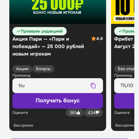
Сайт
Приложение
Проверен редакцией
Провере
Акция Пари — «Пари и
4.6
Фрибет Б
побеждай» — 25 000 рублей
Август 20
новым игрокам
Акции
Бонусы
Без отыгр
Промокод
Промокод
Получить бонус
П
381
434
Оцените
Оцените
Бессрочно
Бессрочно