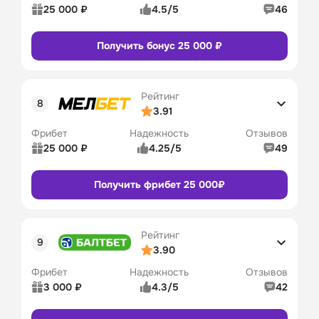
25 000 ₽
4.5/5
46
Бонусы и акции
5/5
Рейтинг 
5/5
Получить бонус 25 000 ₽
пользователей
Бонусы
17
Коэффициенты
4/5
Сайт
Приложение
Линия в прематче
4/5
Рейтинг
Линия в лайве
4/5
3.91
Удобство платежей
4/5
Фрибет
Надежность
Отзывов
Служба поддержки
4/5
25 000 ₽
4.25/5
49
Бонусы и акции
4/5
Рейтинг 
5/5
Получить фрибет 25 000₽
пользователей
Промокод
Бонусы
Коэффициенты
4/5
15
Линия в прематче
4/5
Рейтинг
Линия в лайве
Сайт
Приложение
3/5
3.90
Удобство платежей
4/5
Фрибет
Надежность
Отзывов
Служба поддержки
4/5
3 000 ₽
4.3/5
42
Бонусы и акции
4/5
Рейтинг 
5/5