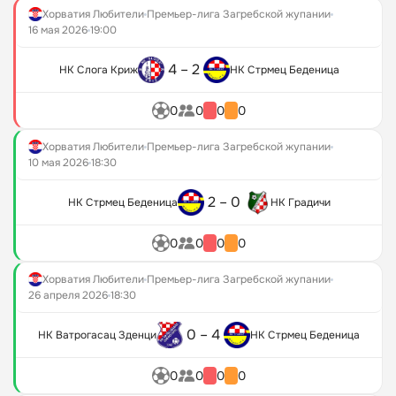
Лига Чемпионов
Зенит
Betcity
Тенниси
Теннис
Настольный теннис
Баскетбол
Хорватия Любители
Премьер-лига Загребской жупании
16 мая 2026
19:00
Лига Европы
Спортбет
Bettery
Балтбет
Футбол
Волейбол
Теннис
24bet
Zenit
Беттери
Киберспорт
Настольный теннис
4 – 2
НК Слога Криж
НК Стрмец Беденица
Рейтинги
Футбол
Спортбет
Зенит
Волейбол
Прочие категории
Лучшие букмекеры
РПЛ
24bet
Киберспорт
0
0
0
0
Приложения для iOS
Футбол
Легальные букмекерские конторы
Фрибеты
Лига чемпионов
Российские букмекеры
Фрибеты без депозита
АПЛ
РПЛ
Leon
Хорватия Любители
Премьер-лига Загребской жупании
БК с мобильным приложением
Фрибет без отыгрыша
Серия А
Лига чемпионов
Zenit
10 мая 2026
18:30
Надежные букмекеры
Промокод без отыгрыша
Ла Лига
АПЛ
Лига Ставок
БК с гостевым демосчетом
Бонус за регистрацию без отыгрыша
Бундеслига
Серия А
Марафон
2 – 0
НК Стрмец Беденица
НК Градичи
БК с большими коэффициентами
Фрибеты сегодня
Лига Европы
Ла Лига
Melbet
БК с минимальными депозитами
Лучшие фрибеты
Лига конференций
Бундеслига
Pari
0
0
0
0
Букмекеры для ставок на американский футбол
Фрибет новым игрокам
Лига наций
Лига Европы
Tennisi
Букмекеры для ставок на бейсбол
Новые БК с фрибетом
Суперкубок УЕФА
Лига конференций
Fonbet
Хорватия Любители
Премьер-лига Загребской жупании
Хоккей
Хоккей
26 апреля 2026
18:30
Букмекеры для ставок на гольф
Фрибет 3000
Betcity
Букмекеры для ставок на автогонки
Акции букмекерских контор при регистрации
КХЛ
КХЛ
BetBoom
0 – 4
НК Ватрогасац Зденци
НК Стрмец Беденица
Букмекеры для ставок на чемпионаты мира и Европы
Промокоды букмекеров
НХЛ
НХЛ
Bettery
Букмекеры для ставок на дартс
Бездепозитные бонусы за регистрацию
АХЛ
АХЛ
Olimpbet
0
0
0
0
Баскетбол
Баскетбол
Букмекеры для ставок на скачки
Бездепозитные бонусы букмекеров
Winline