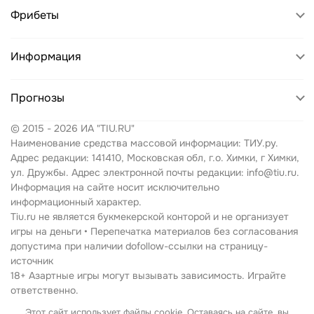
Pari
Фрибеты
Леон
BetBoom
Лига Ставок
Пари
Информация
Leon
Мелбет
БетБум
Winline
Политика конфиденциальности
Прогнозы
Бетсити
Леон
Fonbet
Политика cookies
Марафон
© 2015 - 2026 ИА "TIU.RU"
Винлайн
Прогнозы на спорт
Марафон
Пользовательское соглашение
Наименование средства массовой информации: ТИУ.ру.
Фонбет
Фонбет
Футбол
Адрес редакции: 141410, Московская обл, г.о. Химки, г Химки,
Betcity
Согласие на обработку персональных данных
ул. Дружбы. Адрес электронной почты редакции: info@tiu.ru.
Винлайн
Марафон
Хоккей
Информация на сайте носит исключительно
Melbet
Контакты
информационный характер.
Бетсити
Баскетбол
Tiu.ru не является букмекерской конторой и не организует
Лига Ставок
Вакансии
игры на деньги • Перепечатка материалов без согласования
Мелбет
Теннис
допустима при наличии dofollow-ссылки на страницу-
Olimpbet
Блог
источник
Лига ставок
Настольный теннис
18+ Азартные игры могут вызывать зависимость. Играйте
Архив
ответственно.
Олимпбет
Волейбол
TIU в соцсетях:
Новости
Этот сайт использует файлы cookie. Оставаясь на сайте, вы