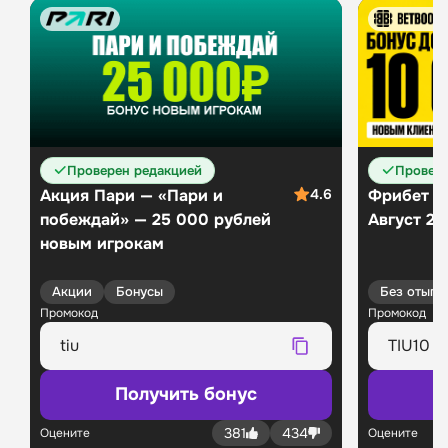
Промокод
Бонусы
13
Сайт
Приложение
Проверен редакцией
Провере
Акция Пари — «Пари и
4.6
Фрибет Б
побеждай» — 25 000 рублей
Август 20
новым игрокам
Акции
Бонусы
Без отыгр
Промокод
Промокод
Получить бонус
П
381
434
Оцените
Оцените