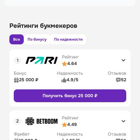
Лига Чемпионов
Зенит
Betcity
Тенниси
Теннис
Настольный теннис
Баскетбол
Лига Европы
Спортбет
Bettery
Балтбет
Футбол
Волейбол
Теннис
24bet
Zenit
Беттери
Киберспорт
Настольный теннис
Рейтинги букмекеров
Рейтинги
Футбол
Спортбет
Зенит
Волейбол
Прочие категории
Лучшие букмекеры
РПЛ
24bet
Киберспорт
Все
По бонусу
По надежности
Приложения для iOS
Футбол
Легальные букмекерские конторы
Фрибеты
Лига чемпионов
Российские букмекеры
Фрибеты без депозита
АПЛ
РПЛ
Leon
БК с мобильным приложением
Фрибет без отыгрыша
Серия А
Лига чемпионов
Zenit
Рейтинг
Надежные букмекеры
Промокод без отыгрыша
Ла Лига
АПЛ
Лига Ставок
4.64
БК с гостевым демосчетом
Бонус за регистрацию без отыгрыша
Бундеслига
Серия А
Марафон
Бонус
Надежность
Отзывов
БК с большими коэффициентами
Фрибеты сегодня
Лига Европы
Ла Лига
Melbet
25 000 ₽
4.9/5
52
БК с минимальными депозитами
Лучшие фрибеты
Лига конференций
Бундеслига
Pari
Рейтинг 
Букмекеры для ставок на американский футбол
Фрибет новым игрокам
Лига наций
Лига Европы
Tennisi
5/5
Получить бонус 25 000 ₽
пользователей
Букмекеры для ставок на бейсбол
Новые БК с фрибетом
Суперкубок УЕФА
Лига конференций
Fonbet
Коэффициенты
5/5
Хоккей
Хоккей
Букмекеры для ставок на гольф
Фрибет 3000
Betcity
Букмекеры для ставок на автогонки
Акции букмекерских контор при регистрации
КХЛ
КХЛ
BetBoom
Линия в прематче
4/5
Рейтинг
Букмекеры для ставок на чемпионаты мира и Европы
Промокоды букмекеров
НХЛ
НХЛ
Bettery
Линия в лайве
5/5
4.49
Букмекеры для ставок на дартс
Бездепозитные бонусы за регистрацию
АХЛ
АХЛ
Olimpbet
Удобство платежей
4/5
Баскетбол
Баскетбол
Букмекеры для ставок на скачки
Бездепозитные бонусы букмекеров
Winline
Фрибет
Надежность
Отзывов
Служба поддержки
5/5