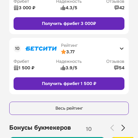
Фрибет
Надежность
Отзывов
Служба поддержки
4/5
3 000 ₽
4.3/5
42
Бонусы и акции
4/5
Рейтинг 
5/5
Получить фрибет 3 000₽
пользователей
Промокод
Бонусы
Коэффициенты
4/5
16
Линия в прематче
4/5
Рейтинг
Линия в лайве
Сайт
Приложение
3/5
3.77
Удобство платежей
4/5
Фрибет
Надежность
Отзывов
Служба поддержки
4/5
1 500 ₽
3.9/5
54
Бонусы и акции
4/5
Рейтинг 
5/5
Получить фрибет 1 500 ₽
пользователей
Промокод
Бонусы
Коэффициенты
3/5
8
Линия в прематче
3/5
Линия в лайве
Сайт
Приложение
4/5
Весь рейтинг
Удобство платежей
4/5
Служба поддержки
4/5
Бонусы букмекеров
10
Бонусы и акции
4/5