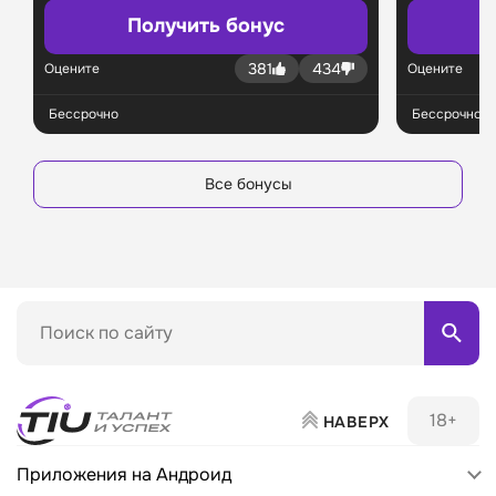
Получить бонус
П
381
434
Оцените
Оцените
Бессрочно
Бессрочно
Все бонусы
Поиск по матч-центру
18+
НАВЕРХ
Приложения на Андроид