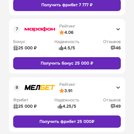
5/5
Получить фрибет 7 777 ₽
пользователей
Промокод
Бонусы
Коэффициенты
4/5
10
Линия в прематче
4/5
Рейтинг
Сайт
Приложение
Линия в лайве
4/5
4.06
Удобство платежей
4/5
Бонус
Надежность
Отзывов
Служба поддержки
4/5
25 000 ₽
4.5/5
46
Бонусы и акции
5/5
Рейтинг 
5/5
Получить бонус 25 000 ₽
пользователей
Бонусы
17
Коэффициенты
4/5
Сайт
Приложение
Линия в прематче
4/5
Рейтинг
Линия в лайве
4/5
3.91
Удобство платежей
4/5
Фрибет
Надежность
Отзывов
Служба поддержки
4/5
25 000 ₽
4.25/5
49
Бонусы и акции
4/5
Рейтинг 
5/5
Получить фрибет 25 000₽
пользователей
Промокод
Бонусы
Коэффициенты
4/5
15