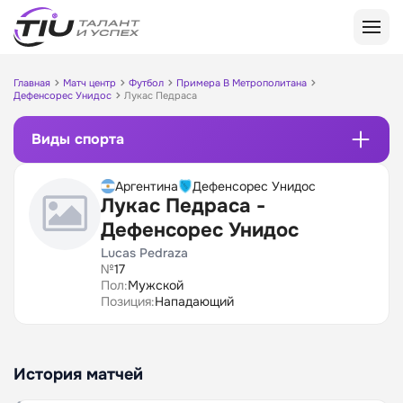
Главная
Матч центр
Футбол
Примера B Метрополитана
Дефенсорес Унидос
Лукас Педраса
Популярные БК
Пари
Виды спорта
По букмекеру
БетБум
Леон
Pari
Приложения для Android
Аргентина
Дефенсорес Унидос
Винлайн
BetBoom
Лукас Педраса -
Фонбет
Leon
Пари
Дефенсорес Унидос
Виды спорта
Марафон
Winline
БетБум
Бетсити
Fonbet
Леон
Баскетбол
Lucas Pedraza
Статьи о БК
№
17
Мелбет
Лига Ставок
Винлайн
Киберспорт
Пол:
Мужской
Winline
Лига Ставок
Марафон
Фонбет
Теннис
Позиция:
Нападающий
База знаний
По видам спорта
Олимпбет
Бет-М
Марафон
Хоккей
Виды ставок
Тенниси
Baltbet
Бетсити
Футбол
Футбол
Футбол
По видам спорта
Основы ставок
Балтбет
Melbet
Мелбет
Хоккей
История матчей
Евролига
Сервисы
Бет-М
Olimpbet
Лига Ставок
Баскетбол
Футбол
Виды спорта
Кубок России
Беттери
Tennisi
Олимпбет
Теннис
Хоккей