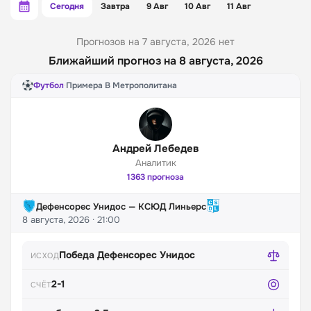
Сегодня
Завтра
9 Авг
10 Авг
11 Авг
Чемпионат мира
Суперлига России
Прогнозов на 7 августа, 2026 нет
Чемпионат Европы
Киберспорт
Ближайший прогноз на 8 августа, 2026
IEM Cologne
Футбол
·
Примера B Метрополитана
The International
Esports World Cup Counter Strike
Андрей Лебедев
Аналитик
1363 прогноза
Дефенсорес Унидос — КСЮД Линьерс
8 августа, 2026 · 21:00
Победа Дефенсорес Унидос
ИСХОД
2-1
СЧЁТ