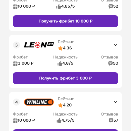
Фрибет
Надежность
Отзывов
Служба поддержки
5/5
10 000 ₽
4.85/5
52
Бонусы и акции
5/5
Рейтинг 
5/5
Получить фрибет 10 000 ₽
пользователей
Промокод
Бонусы
Коэффициенты
5/5
22
Линия в прематче
4/5
Рейтинг
Линия в лайве
Сайт
Приложение
5/5
4.36
Удобство платежей
4/5
Фрибет
Надежность
Отзывов
Служба поддержки
4/5
3 000 ₽
4.8/5
50
Бонусы и акции
5/5
Рейтинг 
5/5
Получить фрибет 3 000 ₽
пользователей
Промокод
Бонусы
Коэффициенты
5/5
42
Линия в прематче
5/5
Рейтинг
Линия в лайве
Сайт
Приложение
3/5
4.20
Удобство платежей
4/5
Фрибет
Надежность
Отзывов
Служба поддержки
5/5
10 000 ₽
4.75/5
57
Бонусы и акции
4/5
Рейтинг 