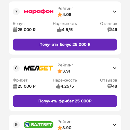
Линия в прематче
4/5
Рейтинг
Сайт
Приложение
Линия в лайве
4/5
4.06
Удобство платежей
4/5
Бонус
Надежность
Отзывов
Служба поддержки
4/5
25 000 ₽
4.5/5
46
Бонусы и акции
5/5
Рейтинг 
5/5
Получить бонус 25 000 ₽
пользователей
Бонусы
17
Коэффициенты
4/5
Сайт
Приложение
Линия в прематче
4/5
Рейтинг
Линия в лайве
4/5
3.91
Удобство платежей
4/5
Фрибет
Надежность
Отзывов
Служба поддержки
4/5
25 000 ₽
4.25/5
48
Бонусы и акции
4/5
Рейтинг 
5/5
Получить фрибет 25 000₽
пользователей
Промокод
Бонусы
Коэффициенты
4/5
15
Линия в прематче
4/5
Рейтинг
Линия в лайве
Сайт
Приложение
3/5
3.90