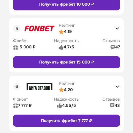
5/5
Получить фрибет 10 000 ₽
пользователей
Промокод
Бонусы
Коэффициенты
4/5
34
Линия в прематче
4/5
Рейтинг
Линия в лайве
Сайт
Приложение
4/5
4.19
Удобство платежей
4/5
Фрибет
Надежность
Отзывов
Служба поддержки
4/5
15 000 ₽
4.7/5
47
Бонусы и акции
5/5
Рейтинг 
5/5
Получить фрибет 15 000 ₽
пользователей
Промокод
Бонусы
Коэффициенты
4/5
10
Линия в прематче
4/5
Рейтинг
Линия в лайве
Сайт
Приложение
4/5
4.20
Удобство платежей
4/5
Фрибет
Надежность
Отзывов
Служба поддержки
5/5
7 777 ₽
4.55/5
43
Бонусы и акции
4/5
Рейтинг 
5/5
Получить фрибет 7 777 ₽
пользователей
Промокод
Бонусы
Коэффициенты
4/5
10