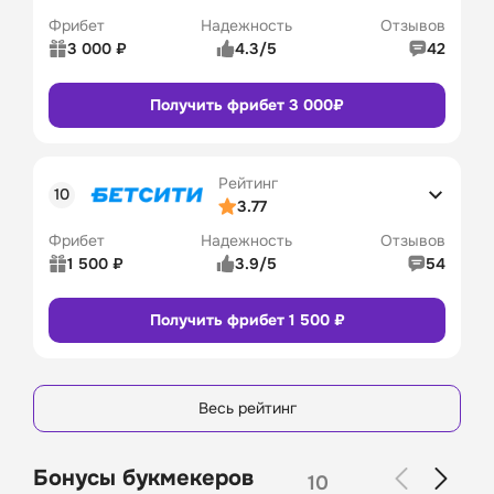
Удобство платежей
4/5
Фрибет
Надежность
Отзывов
Служба поддержки
4/5
3 000 ₽
4.3/5
42
Бонусы и акции
4/5
Рейтинг 
5/5
Получить фрибет 3 000₽
пользователей
Промокод
Бонусы
Коэффициенты
4/5
16
Линия в прематче
4/5
Рейтинг
Линия в лайве
Сайт
Приложение
3/5
3.77
Удобство платежей
4/5
Фрибет
Надежность
Отзывов
Служба поддержки
4/5
1 500 ₽
3.9/5
54
Бонусы и акции
4/5
Рейтинг 
5/5
Получить фрибет 1 500 ₽
пользователей
Промокод
Бонусы
Коэффициенты
3/5
8
Линия в прематче
3/5
Линия в лайве
Сайт
Приложение
4/5
Весь рейтинг
Удобство платежей
4/5
Служба поддержки
4/5
Бонусы букмекеров
10
Бонусы и акции
4/5