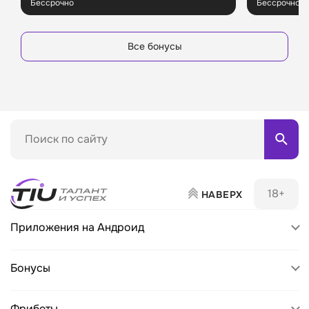
Бессрочно
Бессрочно
Все бонусы
Поиск по матч-центру
18+
НАВЕРХ
Приложения на Андроид
Пари
Бонусы
БетБум
Pari
Фрибеты