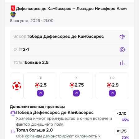
Букмекеры для ставок на киберспорт
НБА
НБА
Baltbet
Букмекеры для профессиональных игроков
Единая Лига ВТБ
Единая Лига ВТБ
24Бет
Дефенсорес де Камбасерес — Леандро Нисефоро Алем
Букмекеры для ставок на футбол
Евролига
Евролига
8 августа, 2026 · 21:00
WNBA
WNBA
Суперлига
Суперлига
Теннис
Теннис
Победа Дефенсорес де Камбасерес
ИСХОД
US Open 2026 ATP
ATP
2-1
СЧЁТ
US Open 2026 WTA
WTA
Настольный теннис
Cincinnati ATP
больше 2.5
ТОТАЛ
Cincinnati WTA
Челленджер
Настольный теннис
Лига Про
П1
X
П2
Чемпионат мира
Setka Cup
2.5
2.75
2.9
Волейбол
Кубок мира
Чемпионат Европы
Лига Наций
WTT Champions Yokohama, MS
Суперлига России
Дополнительные прогнозы
Киберспорт
WTT Champions Yokohama, WS
Победа Дефенсорес де Камбасерес
×2.10
Europe Smash Sweden, WS
IEM Cologne
Хозяева имеют преимущество в очной встрече и
65%
Europe Smash Sweden, MS
The International
фактор домашнего поля.
Волейбол
Тотал больше 2.0
×1.75
Обе команды демонстрируют склонность к
Лига Наций
70%