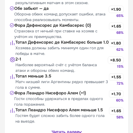
результативным матчам в этом сезоне.
Чемпионат мира
Обе забьют — да
×1.90
Суперлига России
Оборона обеих команд допускает ошибки, атака
65%
Чемпионат Европы
способна реализовывать моменты.
Киберспорт
Фора Дефенсорес де Камбасерес (0)
×1.65
Страховка от ничьей при ставке на хозяев с
IEM Cologne
68%
учётом их преимущества.
The International
Тотал Дефенсорес де Камбасерес больше 1.0
×1.80
Esports World Cup Counter Strike
Хозяева должны забить минимум один гол для
62%
победы в матче.
2-1
×8.50
Наиболее вероятный счёт с учётом баланса
15%
атаки и обороны обеих команд.
Тотал меньше 3.5
×1.55
Матч низшей лиги Аргентины редко превышает 3
72%
гола в сумме.
Фора Леандро Нисефоро Алем (+1)
×1.70
Гости способны удержаться в пределах одного
60%
гола поражения.
Тотал Леандро Нисефоро Алем меньше 1.5
×1.65
Гостям будет сложно забить более одного гола
58%
на выезде.
Читать далее