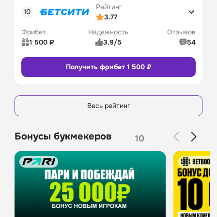
Рейтинг
Линия в лайве
Сайт
Приложение
3/5
3.77
Удобство платежей
4/5
Фрибет
Надежность
Отзывов
Служба поддержки
4/5
1 500 ₽
3.9/5
54
Бонусы и акции
4/5
Рейтинг 
5/5
Получить фрибет 1 500 ₽
пользователей
Промокод
Бонусы
Коэффициенты
3/5
8
Линия в прематче
3/5
Линия в лайве
Сайт
Приложение
4/5
Весь рейтинг
Удобство платежей
4/5
Служба поддержки
4/5
Бонусы букмекеров
10
Бонусы и акции
4/5
Промокод
Бонусы
13
Сайт
Приложение