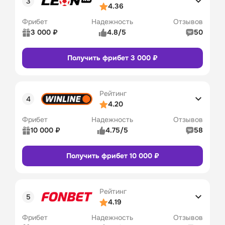
Сайт
Приложение
4.36
Удобство платежей
4/5
Фрибет
Надежность
Отзывов
Служба поддержки
4/5
3 000 ₽
4.8/5
50
Бонусы и акции
5/5
Рейтинг 
5/5
Получить фрибет 3 000 ₽
пользователей
Промокод
Бонусы
Коэффициенты
5/5
42
Линия в прематче
5/5
Рейтинг
Линия в лайве
Сайт
Приложение
3/5
4.20
Удобство платежей
4/5
Фрибет
Надежность
Отзывов
Служба поддержки
5/5
10 000 ₽
4.75/5
58
Бонусы и акции
4/5
Рейтинг 
5/5
Получить фрибет 10 000 ₽
пользователей
Промокод
Бонусы
Коэффициенты
4/5
34
Линия в прематче
4/5
Рейтинг
Линия в лайве
Сайт
Приложение
4/5
4.19
Удобство платежей
4/5
Фрибет
Надежность
Отзывов
Служба поддержки
4/5