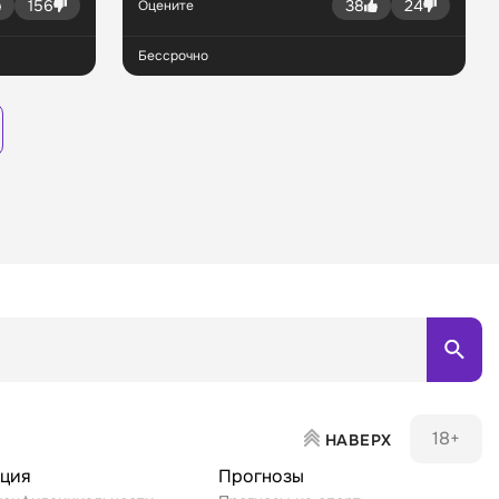
156
38
24
Оцените
Бессрочно
18+
НАВЕРХ
ция
Прогнозы