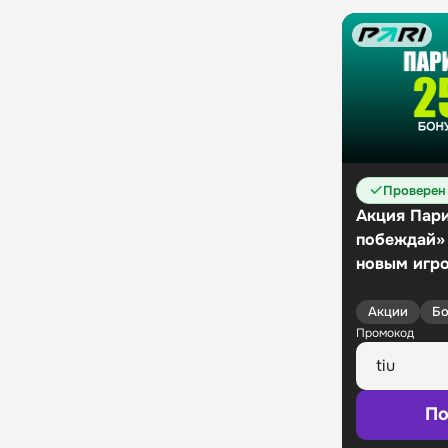
Проверен
Акция Пари
побеждай»
новым игр
Акции
Бо
Промокод
По