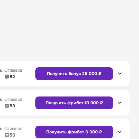
ь
Отзывов
Получить бонус 25 000 ₽
52
5/5
Линия в прематче
4/5
4/5
Служба поддержки
5/5
ь
Отзывов
Получить фрибет 10 000 ₽
53
5/5
Линия в прематче
4/5
4/5
Служба поддержки
4/5
Сайт
Приложение
ь
Отзывов
Получить фрибет 3 000 ₽
50