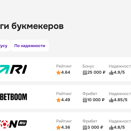
ги букмекеров
нусу
По надежности
Рейтинг
Бонус
Надежност
4.64
25 000 ₽
4.9/5
ьзователей
5/5
Коэффициенты
ве
5/5
Удобство платежей
Рейтинг
Фрибет
Надежност
ции
5/5
4.49
10 000 ₽
4.85/5
ьзователей
5/5
Коэффициенты
Бонусы
ве
5/5
Удобство платежей
22
Рейтинг
Фрибет
Надежност
ции
5/5
4.36
3 000 ₽
4.8/5