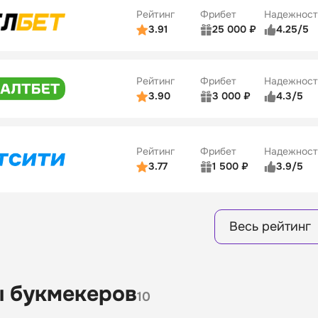
Рейтинг
Фрибет
Надежност
ции
4/5
3.91
25 000 ₽
4.25/5
ьзователей
5/5
Коэффициенты
Бонусы
ве
3/5
Удобство платежей
15
Рейтинг
Фрибет
Надежност
ции
4/5
3.90
3 000 ₽
4.3/5
ьзователей
5/5
Коэффициенты
Бонусы
ве
3/5
Удобство платежей
16
Рейтинг
Фрибет
Надежност
ции
4/5
3.77
1 500 ₽
3.9/5
Бонусы
ьзователей
5/5
Коэффициенты
8
ве
4/5
Удобство платежей
Весь рейтинг
ции
4/5
Бонусы
13
 букмекеров
10