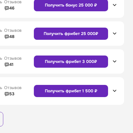
ь
Отзывов
Получить бонус 25 000 ₽
46
4/5
Линия в прематче
4/5
Сайт
Приложение
4/5
Служба поддержки
4/5
ь
Отзывов
Получить фрибет 25 000₽
48
4/5
Линия в прематче
4/5
4/5
Служба поддержки
4/5
Сайт
Приложение
ь
Отзывов
Получить фрибет 3 000₽
41
4/5
Линия в прематче
4/5
4/5
Служба поддержки
4/5
Сайт
Приложение
ь
Отзывов
Получить фрибет 1 500 ₽
53
3/5
Линия в прематче
3/5
Сайт
Приложение
4/5
Служба поддержки
4/5