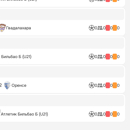
Гвадалахара
0
0
0
0
 Бильбао Б (U21)
0
0
0
0
2
Оренсе
0
0
0
0
Атлетик Бильбао Б (U21)
0
0
0
0