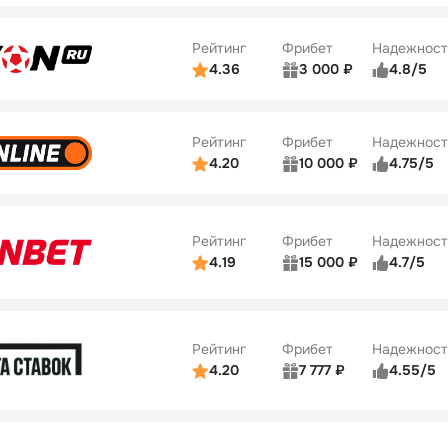
Бонусы
ве
5/5
Удобство платежей
22
Рейтинг
Фрибет
Надежност
ции
5/5
4.36
3 000 ₽
4.8/5
ьзователей
5/5
Коэффициенты
Бонусы
ве
3/5
Удобство платежей
42
Рейтинг
Фрибет
Надежност
ции
4/5
4.20
10 000 ₽
4.75/5
ьзователей
5/5
Коэффициенты
Бонусы
ве
4/5
Удобство платежей
34
Рейтинг
Фрибет
Надежност
ции
5/5
4.19
15 000 ₽
4.7/5
Бонусы
ьзователей
5/5
Коэффициенты
10
ве
4/5
Удобство платежей
Рейтинг
Фрибет
Надежност
ции
4/5
4.20
7 777 ₽
4.55/5
Бонусы
ьзователей
5/5
Коэффициенты
10
ве
4/5
Удобство платежей