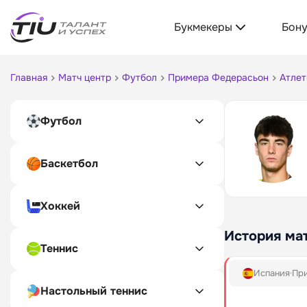
Букмекеры
Бон
Главная
Матч центр
Футбол
Примера Федерасьон
Атлет
Футбол
Баскетбол
Хоккей
История ма
Теннис
Испания
Пр
Настольный теннис