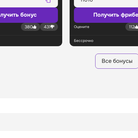
лучить бонус
Получить фрибе
380
431
112
Оцените
Бессрочно
Все бонусы