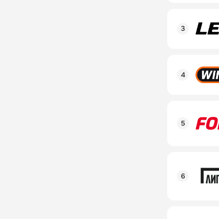
Промокод
Линия в лай
Бонусы и ак
Рейтинг пол
Промокод
Линия в лай
Бонусы и ак
Рейтинг пол
Промокод
Линия в лай
Бонусы и ак
Промокод
Рейтинг пол
Линия в лай
Бонусы и ак
Промокод
Рейтинг пол
Линия в лай