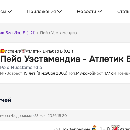
усы
Приложения
Новости
Стать
ик Бильбао Б (U21)
Пейо Уэстамендиа
Испания
Атлетик Бильбао Б (U21)
Пейо Уэстамендиа - Атлетик Б
Peio Huestamendia
№
7
Возраст:
19 лет (8 ноября 2006)
Пол:
Мужской
Рост:
177 см
Позици
тчей
имера Федерасьон
23 мая 2026
19:30
1 – 0
СД Понферрадина
Атле