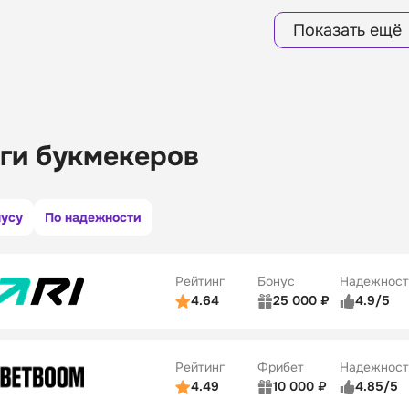
Показать ещё
ги букмекеров
нусу
По надежности
Рейтинг
Бонус
Надежност
4.64
25 000 ₽
4.9/5
ьзователей
5/5
Коэффициенты
ве
5/5
Удобство платежей
Рейтинг
Фрибет
Надежност
ции
5/5
4.49
10 000 ₽
4.85/5
ьзователей
5/5
Коэффициенты