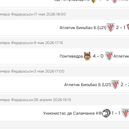
имера Федерасьон
17 мая 2026
18:00
2 – 1
Атлетик Бильбао Б (U21)
имера Федерасьон
9 мая 2026
17:15
4 – 0
Понтеведра
Атлетик
имера Федерасьон
3 мая 2026
17:00
2 – 
Атлетик Бильбао Б (U21)
имера Федерасьон
26 апреля 2026
19:15
1 – 1
Унионистас де Саламанка КФ