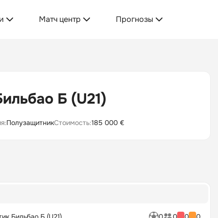
и
Матч центр
Прогнозы
ильбао Б (U21)
я:
Полузащитник
Стоимость:
185 000 €
тик Бильбао Б (U21)
0
0
0
0