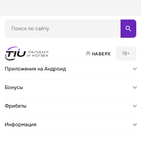
Поиск по матч-центру
18+
НАВЕРХ
Приложения на Андроид
Пари
Бонусы
БетБум
Pari
Фрибеты
Леон
BetBoom
Лига Ставок
Пари
Информация
Leon
Мелбет
БетБум
Winline
Политика конфиденциальности