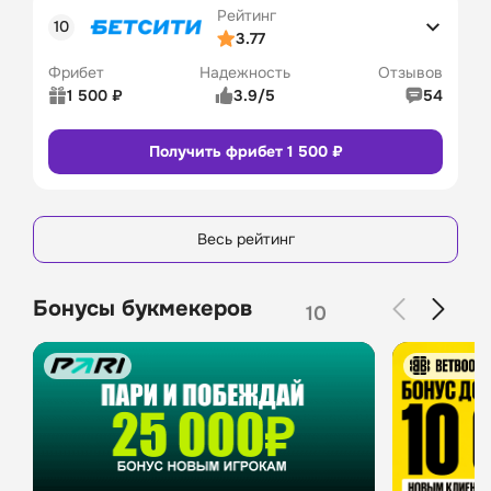
Рейтинг
Линия в лайве
Сайт
Приложение
3/5
3.77
Удобство платежей
4/5
Фрибет
Надежность
Отзывов
Служба поддержки
4/5
1 500 ₽
3.9/5
54
Бонусы и акции
4/5
Рейтинг 
5/5
Получить фрибет 1 500 ₽
пользователей
Промокод
Бонусы
Коэффициенты
3/5
8
Линия в прематче
3/5
Линия в лайве
Сайт
Приложение
4/5
Весь рейтинг
Удобство платежей
4/5
Служба поддержки
4/5
Бонусы букмекеров
10
Бонусы и акции
4/5
Промокод
Бонусы
13
Сайт
Приложение