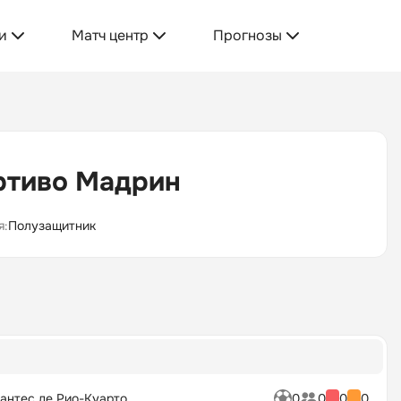
и
Матч центр
Прогнозы
ортиво Мадрин
я:
Полузащитник
антес де Рио-Куарто
0
0
0
0