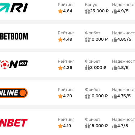
Рейтинг
Бонус
Надежност
4.64
25 000 ₽
4.9/5
ьзователей
5/5
Коэффициенты
ве
5/5
Удобство платежей
Рейтинг
Фрибет
Надежност
ции
5/5
4.49
10 000 ₽
4.85/5
ьзователей
5/5
Коэффициенты
Бонусы
ве
5/5
Удобство платежей
22
Рейтинг
Фрибет
Надежност
ции
5/5
4.36
3 000 ₽
4.8/5
ьзователей
5/5
Коэффициенты
Бонусы
ве
3/5
Удобство платежей
42
Рейтинг
Фрибет
Надежност
ции
4/5
4.20
10 000 ₽
4.75/5
ьзователей
5/5
Коэффициенты
Бонусы
ве
4/5
Удобство платежей
34
Рейтинг
Фрибет
Надежност
ции
5/5
4.19
15 000 ₽
4.7/5
Бонусы
ьзователей
5/5
Коэффициенты