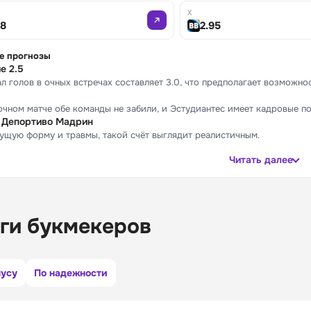
X
88
2.95
е прогнозы
е 2.5
л голов в очных встречах составляет 3.0, что предполагает возможнос
очном матче обе команды не забили, и Эстудиантес имеет кадровые по
у Депортиво Мадрин
ущую форму и травмы, такой счёт выглядит реалистичным.
Читать далее
ги букмекеров
нусу
По надежности