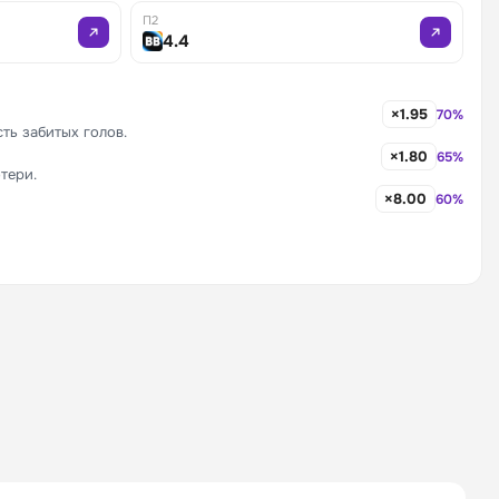
П2
4.4
×1.95
70%
ть забитых голов.
×1.80
65%
тери.
×8.00
60%