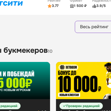
Рейтинг
Фрибет
Надежност
ции
4/5
3.77
1 500 ₽
3.9/5
Бонусы
ьзователей
5/5
Коэффициенты
8
ве
4/5
Удобство платежей
Весь рейтинг
ции
4/5
Бонусы
13
 букмекеров
10
 редакцией
Проверен редакцией