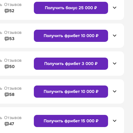
ь
Отзывов
Получить бонус 25 000 ₽
52
5/5
Линия в прематче
4/5
4/5
Служба поддержки
5/5
ь
Отзывов
Получить фрибет 10 000 ₽
53
5/5
Линия в прематче
4/5
4/5
Служба поддержки
4/5
Сайт
Приложение
ь
Отзывов
Получить фрибет 3 000 ₽
50
5/5
Линия в прематче
5/5
4/5
Служба поддержки
5/5
Сайт
Приложение
ь
Отзывов
Получить фрибет 10 000 ₽
58
4/5
Линия в прематче
4/5
4/5
Служба поддержки
4/5
Сайт
Приложение
ь
Отзывов
Получить фрибет 15 000 ₽
47
4/5
Линия в прематче
4/5