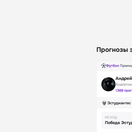
Прогнозы 
Футбол
·
Пример
Андрей
Аналити
1368 про
Эстудиантес
ИСХОД
Победа Эсту