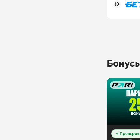
Бонусы и ак
Промокод
Рейтинг пол
Линия в лай
Бонусы и ак
Промокод
Бонусы
Проверен