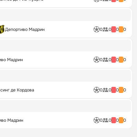
Депортиво Мадрин
0
0
0
0
иво Мадрин
0
0
0
0
синг де Кордова
0
0
0
0
иво Мадрин
0
0
0
0