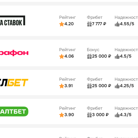
10
ве
4/5
Удобство платежей
Рейтинг
Фрибет
Надежност
ции
4/5
4.20
7 777 ₽
4.55/5
Бонусы
ьзователей
5/5
Коэффициенты
10
ве
4/5
Удобство платежей
Рейтинг
Бонус
Надежност
ции
5/5
4.06
25 000 ₽
4.5/5
ьзователей
5/5
Коэффициенты
ве
4/5
Удобство платежей
Рейтинг
Фрибет
Надежност
ции
4/5
3.91
25 000 ₽
4.25/5
ьзователей
5/5
Коэффициенты
Бонусы
ве
3/5
Удобство платежей
15
Рейтинг
Фрибет
Надежност
ции
4/5
3.90
3 000 ₽
4.3/5
ьзователей
5/5
Коэффициенты
Бонусы
ве
3/5
Удобство платежей
16