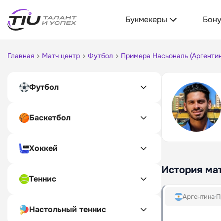
Букмекеры
Бон
Главная
Матч центр
Футбол
Примера Насьональ (Аргентин
Футбол
Баскетбол
Хоккей
История ма
Теннис
Аргентина
П
Настольный теннис