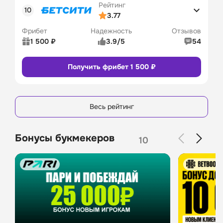
Рейтинг
Линия в лайве
Сайт
Приложение
3/5
3.77
Удобство платежей
4/5
Фрибет
Надежность
Отзывов
Служба поддержки
4/5
1 500 ₽
3.9/5
54
Бонусы и акции
4/5
Рейтинг 
5/5
Получить фрибет 1 500 ₽
пользователей
Промокод
Бонусы
Коэффициенты
3/5
8
Линия в прематче
3/5
Линия в лайве
Сайт
Приложение
4/5
Весь рейтинг
Удобство платежей
4/5
Служба поддержки
4/5
Бонусы букмекеров
10
Бонусы и акции
4/5
Промокод
Бонусы
13
Сайт
Приложение