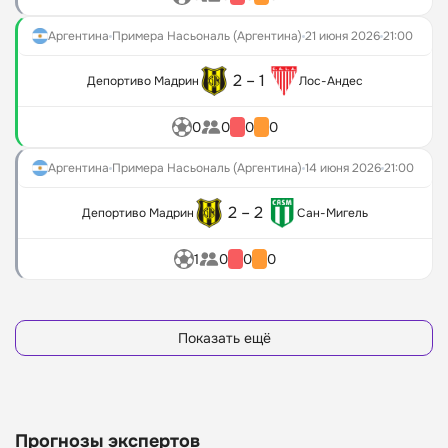
Букмекеры для ставок на киберспорт
НБА
НБА
Baltbet
Букмекеры для профессиональных игроков
Единая Лига ВТБ
Единая Лига ВТБ
24Бет
Аргентина
Примера Насьональ (Аргентина)
21 июня 2026
21:00
Букмекеры для ставок на футбол
Евролига
Евролига
WNBA
WNBA
2 – 1
Депортиво Мадрин
Лос-Андес
Суперлига
Суперлига
Теннис
Теннис
0
0
0
0
US Open 2026 ATP
ATP
US Open 2026 WTA
WTA
Аргентина
Примера Насьональ (Аргентина)
14 июня 2026
21:00
Настольный теннис
Cincinnati ATP
Cincinnati WTA
Челленджер
2 – 2
Депортиво Мадрин
Сан-Мигель
Настольный теннис
Лига Про
Чемпионат мира
Setka Cup
1
0
0
0
Волейбол
Кубок мира
Чемпионат Европы
Лига Наций
WTT Champions Yokohama, MS
Суперлига России
Показать ещё
Киберспорт
WTT Champions Yokohama, WS
Europe Smash Sweden, WS
IEM Cologne
Europe Smash Sweden, MS
The International
Волейбол
Прогнозы экспертов
Лига Наций