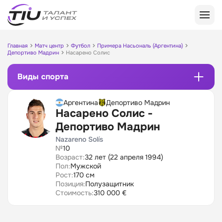
Главная
Матч центр
Футбол
Примера Насьональ (Аргентина)
Депортиво Мадрин
Насарено Солис
Популярные БК
Пари
Виды спорта
По букмекеру
БетБум
Леон
Pari
Приложения для Android
Аргентина
Депортиво Мадрин
Винлайн
BetBoom
Насарено Солис -
Фонбет
Leon
Пари
Депортиво Мадрин
Виды спорта
Марафон
Winline
БетБум
Бетсити
Fonbet
Леон
Баскетбол
Nazareno Solís
Статьи о БК
№
10
Мелбет
Лига Ставок
Винлайн
Киберспорт
Возраст:
32 лет (22 апреля 1994)
Winline
Лига Ставок
Марафон
Фонбет
Теннис
Пол:
Мужской
База знаний
По видам спорта
Олимпбет
Бет-М
Марафон
Хоккей
Рост:
170 см
Виды ставок
Тенниси
Baltbet
Бетсити
Футбол
Футбол
Позиция:
Полузащитник
Стоимость:
310 000 €
Футбол
По видам спорта
Основы ставок
Балтбет
Melbet
Мелбет
Хоккей
Евролига
Сервисы
Бет-М
Olimpbet
Лига Ставок
Баскетбол
Футбол
Виды спорта
Кубок России
Беттери
Tennisi
Олимпбет
Теннис
Хоккей