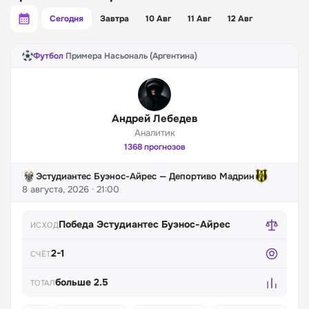
Чемпионат мира
Сегодня
Завтра
10 Авг
11 Авг
12 Авг
Суперлига России
Чемпионат Европы
Киберспорт
Футбол
·
Примера Насьональ (Аргентина)
IEM Cologne
The International
Esports World Cup Counter Strike
Андрей Лебедев
Аналитик
1368 прогнозов
Эстудиантес Буэнос-Айрес — Депортиво Мадрин
8 августа, 2026 · 21:00
Победа Эстудиантес Буэнос-Айрес
ИСХОД
2-1
СЧЁТ
больше 2.5
ТОТАЛ