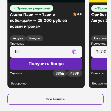
Проверен редакцией
Провере
Акция Пари — «Пари и
4.6
Фрибет Б
побеждай» — 25 000 рублей
Август 20
новым игрокам
Акции
Бонусы
Без отыгр
Промокод
Промокод
Получить бонус
П
381
433
Оцените
Оцените
Бессрочно
Бессрочно
Все бонусы