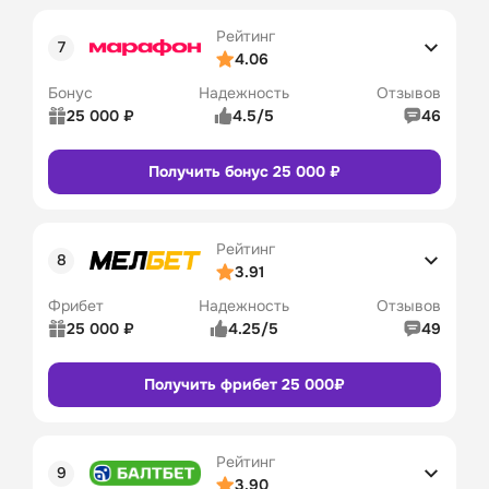
Линия в прематче
4/5
Рейтинг
Сайт
Приложение
Линия в лайве
4/5
4.06
Удобство платежей
4/5
Бонус
Надежность
Отзывов
Служба поддержки
4/5
25 000 ₽
4.5/5
46
Бонусы и акции
5/5
Рейтинг 
5/5
Получить бонус 25 000 ₽
пользователей
Бонусы
17
Коэффициенты
4/5
Сайт
Приложение
Линия в прематче
4/5
Рейтинг
Линия в лайве
4/5
3.91
Удобство платежей
4/5
Фрибет
Надежность
Отзывов
Служба поддержки
4/5
25 000 ₽
4.25/5
49
Бонусы и акции
4/5
Рейтинг 
5/5
Получить фрибет 25 000₽
пользователей
Промокод
Бонусы
Коэффициенты
4/5
15
Линия в прематче
4/5
Рейтинг
Линия в лайве
Сайт
Приложение
3/5
3.90