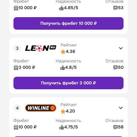
Фрибет
Надежность
Отзывов
Служба поддержки
5/5
10 000 ₽
4.85/5
53
Бонусы и акции
5/5
Рейтинг 
5/5
Получить фрибет 10 000 ₽
пользователей
Промокод
Бонусы
Коэффициенты
5/5
22
Линия в прематче
4/5
Рейтинг
Линия в лайве
Сайт
Приложение
5/5
4.36
Удобство платежей
4/5
Фрибет
Надежность
Отзывов
Служба поддержки
4/5
3 000 ₽
4.8/5
50
Бонусы и акции
5/5
Рейтинг 
5/5
Получить фрибет 3 000 ₽
пользователей
Промокод
Бонусы
Коэффициенты
5/5
42
Линия в прематче
5/5
Рейтинг
Линия в лайве
Сайт
Приложение
3/5
4.20
Удобство платежей
4/5
Фрибет
Надежность
Отзывов
Служба поддержки
5/5
10 000 ₽
4.75/5
58
Бонусы и акции
4/5
Рейтинг 