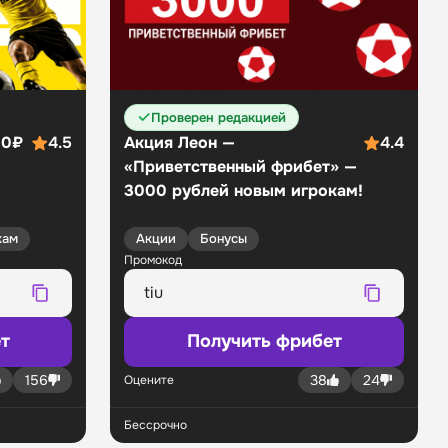
Проверен редакцией
00₽
4.5
Акция Леон —
4.4
«Приветственный фрибет» —
3000 рублей новым игрокам!
кам
Акции
Бонусы
Промокод
т
Получить фрибет
156
38
24
Оцените
Бессрочно