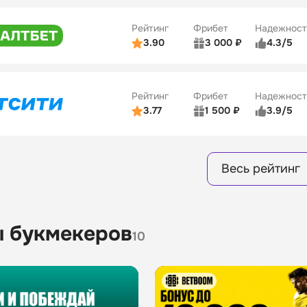
ве
3/5
Удобство платежей
15
Рейтинг
Фрибет
Надежност
ции
4/5
3.90
3 000 ₽
4.3/5
ьзователей
5/5
Коэффициенты
Бонусы
ве
3/5
Удобство платежей
16
Рейтинг
Фрибет
Надежност
ции
4/5
3.77
1 500 ₽
3.9/5
Бонусы
ьзователей
5/5
Коэффициенты
8
ве
4/5
Удобство платежей
Весь рейтинг
ции
4/5
Бонусы
13
 букмекеров
10