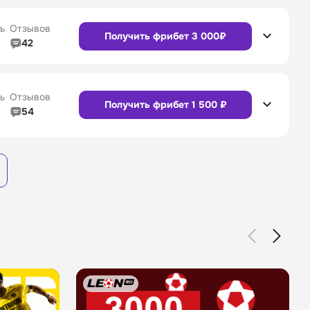
4/5
Служба поддержки
4/5
Сайт
Приложение
ь
Отзывов
Получить фрибет 3 000₽
42
4/5
Линия в прематче
4/5
4/5
Служба поддержки
4/5
Сайт
Приложение
ь
Отзывов
Получить фрибет 1 500 ₽
54
3/5
Линия в прематче
3/5
Сайт
Приложение
4/5
Служба поддержки
4/5
Сайт
Приложение