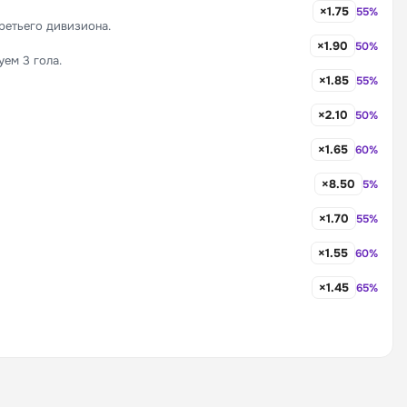
×1.75
55%
ретьего дивизиона.
×1.90
50%
ем 3 гола.
×1.85
55%
×2.10
50%
×1.65
60%
×8.50
5%
×1.70
55%
×1.55
60%
×1.45
65%