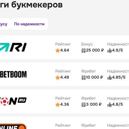
ги букмекеров
нусу
По надежности
Рейтинг
Бонус
Надежност
4.64
25 000 ₽
4.9/5
ьзователей
5/5
Коэффициенты
ве
5/5
Удобство платежей
Рейтинг
Фрибет
Надежност
ции
5/5
4.49
10 000 ₽
4.85/5
ьзователей
5/5
Коэффициенты
Бонусы
ве
5/5
Удобство платежей
22
Рейтинг
Фрибет
Надежност
ции
5/5
4.36
3 000 ₽
4.8/5
ьзователей
5/5
Коэффициенты
Бонусы
ве
3/5
Удобство платежей
42
Рейтинг
Фрибет
Надежност
ции
4/5