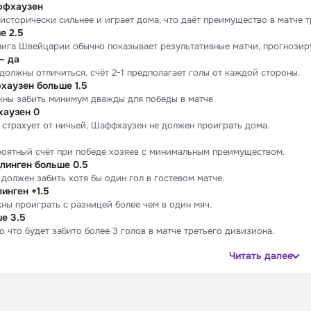
ффхаузен
сторически сильнее и играет дома, что даёт преимущество в матче т
е 2.5
ига Швейцарии обычно показывает результативные матчи, прогнозиру
— да
должны отличиться, счёт 2-1 предполагает голы от каждой стороны.
хаузен больше 1.5
жны забить минимум дважды для победы в матче.
аузен 0
 страхует от ничьей, Шаффхаузен не должен проиграть дома.
роятный счёт при победе хозяев с минимальным преимуществом.
линген больше 0.5
должен забить хотя бы один гол в гостевом матче.
инген +1.5
жны проиграть с разницей более чем в один мяч.
е 3.5
 что будет забито более 3 голов в матче третьего дивизиона.
Читать далее