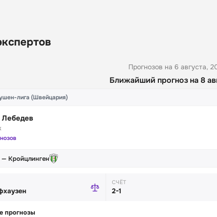
экспертов
Прогнозов на 6 августа, 2
Ближайший прогноз на 8 ав
ушен-лига (Швейцария)
 Лебедев
к
гнозов
 — Кройцлинген
СЧЁТ
фхаузен
2-1
е прогнозы