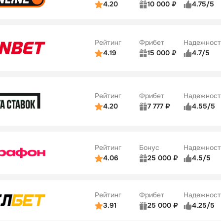
4.20
10 000 ₽
4.75/5
ьзователей
5/5
Коэффициенты
Бонусы
ве
4/5
Удобство платежей
34
Рейтинг
Фрибет
Надежност
ции
5/5
4.19
15 000 ₽
4.7/5
Бонусы
ьзователей
5/5
Коэффициенты
10
ве
4/5
Удобство платежей
Рейтинг
Фрибет
Надежност
ции
4/5
4.20
7 777 ₽
4.55/5
Бонусы
ьзователей
5/5
Коэффициенты
10
ве
4/5
Удобство платежей
Рейтинг
Бонус
Надежност
ции
5/5
4.06
25 000 ₽
4.5/5
ьзователей
5/5
Коэффициенты
ве
4/5
Удобство платежей
Рейтинг
Фрибет
Надежност
ции
4/5
3.91
25 000 ₽
4.25/5
ьзователей
5/5
Коэффициенты
Бонусы