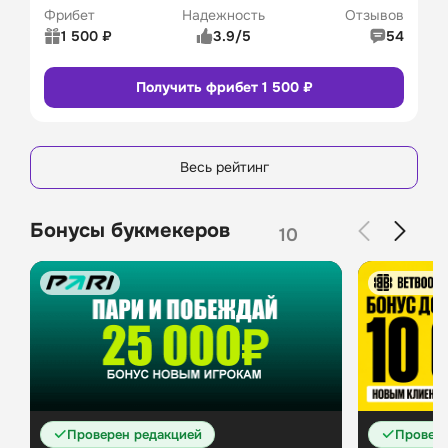
Фрибет
Надежность
Отзывов
Служба поддержки
4/5
1 500 ₽
3.9/5
54
Бонусы и акции
4/5
Рейтинг 
5/5
Получить фрибет 1 500 ₽
пользователей
Промокод
Бонусы
Коэффициенты
3/5
8
Линия в прематче
3/5
Линия в лайве
Сайт
Приложение
4/5
Весь рейтинг
Удобство платежей
4/5
Служба поддержки
4/5
Бонусы букмекеров
10
Бонусы и акции
4/5
Промокод
Бонусы
13
Сайт
Приложение
Проверен редакцией
Провере