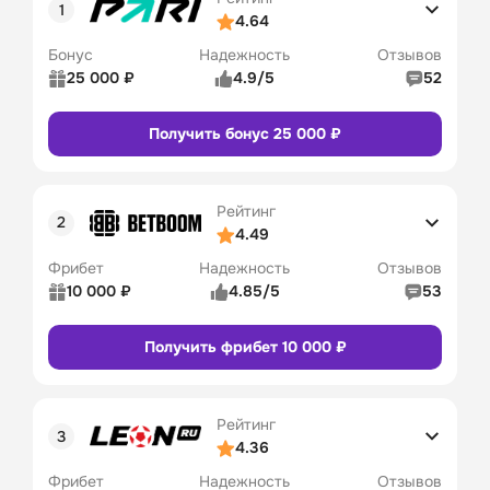
4.64
Бонус
Надежность
Отзывов
25 000 ₽
4.9/5
52
Рейтинг 
5/5
Получить бонус 25 000 ₽
пользователей
Коэффициенты
5/5
Линия в прематче
4/5
Рейтинг
Линия в лайве
5/5
4.49
Удобство платежей
4/5
Фрибет
Надежность
Отзывов
Служба поддержки
5/5
10 000 ₽
4.85/5
53
Бонусы и акции
5/5
Рейтинг 
5/5
Получить фрибет 10 000 ₽
пользователей
Промокод
Бонусы
Коэффициенты
5/5
22
Линия в прематче
4/5
Рейтинг
Линия в лайве
Сайт
Приложение
5/5
4.36
Удобство платежей
4/5
Фрибет
Надежность
Отзывов