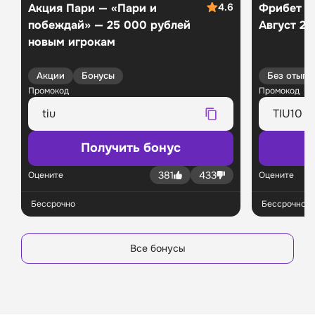
Акция Пари — «Пари и
4.6
Фрибет Б
побеждай» — 25 000 рублей
Август 20
новым игрокам
Акции
Бонусы
Без отыгр
Промокод
Промокод
Получить бонус
П
381
433
Оцените
Оцените
Бессрочно
Бессрочно
Все бонусы