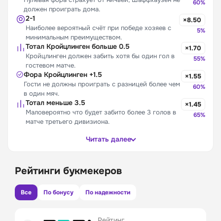
60%
Чемпионат мира
должен проиграть дома.
2-1
Суперлига России
×8.50
Наиболее вероятный счёт при победе хозяев с
Чемпионат Европы
5%
минимальным преимуществом.
Киберспорт
Тотал Кройцлинген больше 0.5
×1.70
IEM Cologne
Кройцлинген должен забить хотя бы один гол в
55%
The International
гостевом матче.
Фора Кройцлинген +1.5
Esports World Cup Counter Strike
×1.55
Гости не должны проиграть с разницей более чем
60%
в один мяч.
Тотал меньше 3.5
×1.45
Маловероятно что будет забито более 3 голов в
65%
матче третьего дивизиона.
Читать далее
Рейтинги букмекеров
Все
По бонусу
По надежности
Рейтинг