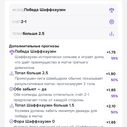
Букмекеры для ставок на киберспорт
НБА
НБА
Baltbet
Букмекеры для профессиональных игроков
Единая Лига ВТБ
Единая Лига ВТБ
24Бет
Победа Шаффхаузен
ИСХОД
Букмекеры для ставок на футбол
Евролига
Евролига
WNBA
WNBA
2-1
СЧЁТ
Суперлига
Суперлига
Теннис
Теннис
больше 2.5
ТОТАЛ
US Open 2026 ATP
ATP
Дополнительные прогнозы
US Open 2026 WTA
WTA
Победа Шаффхаузен
Настольный теннис
×1.75
Cincinnati ATP
Шаффхаузен исторически сильнее и играет дома,
55%
Cincinnati WTA
Челленджер
что даёт преимущество в матче третьего
Настольный теннис
Лига Про
дивизиона.
Чемпионат мира
Setka Cup
Тотал больше 2.5
×1.90
Волейбол
Промоушен-лига Швейцарии обычно показывает
Кубок мира
50%
результативные матчи, прогнозируем 3 гола.
Чемпионат Европы
Лига Наций
Обе забьют — да
×1.85
WTT Champions Yokohama, MS
Суперлига России
Обе команды должны отличиться, счёт 2-1
55%
Киберспорт
WTT Champions Yokohama, WS
предполагает голы от каждой стороны.
Europe Smash Sweden, WS
IEM Cologne
Тотал Шаффхаузен больше 1.5
×2.10
Хозяева должны забить минимум дважды для
Europe Smash Sweden, MS
The International
50%
победы в матче.
Волейбол
Фора Шаффхаузен 0
×1.65
Лига Наций
Нулевая фора страхует от ничьей, Шаффхаузен не