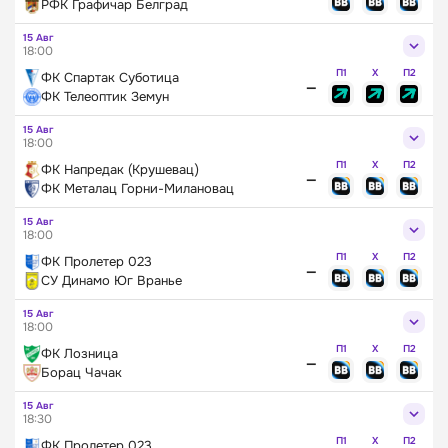
РФК Графичар Белград
15 Авг
18:00
П1
X
П2
ФК Спартак Суботица
—
ФК Телеоптик Земун
15 Авг
18:00
П1
X
П2
ФК Напредак (Крушевац)
—
ФК Металац Горни-Милановац
15 Авг
18:00
П1
X
П2
ФК Пролетер 023
—
СУ Динамо Юг Вранье
15 Авг
18:00
П1
X
П2
ФК Лозница
—
Борац Чачак
15 Авг
18:30
П1
X
П2
ФК Пролетер 023