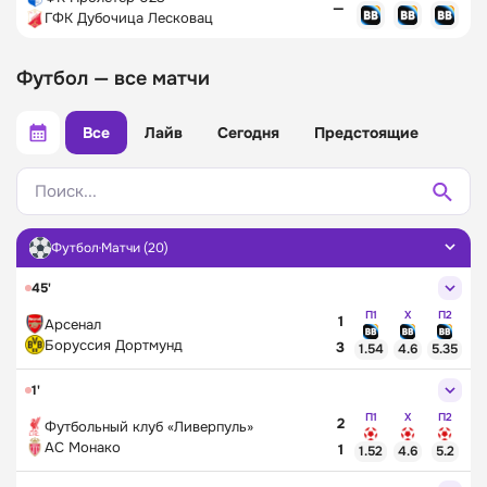
—
ГФК Дубочица Лесковац
Футбол — все матчи
Все
Лайв
Сегодня
Предстоящие
Поиск...
Футбол
Матчи (20)
45'
П1
X
П2
1
Арсенал
Боруссия Дортмунд
3
1.54
4.6
5.35
1'
П1
X
П2
2
Футбольный клуб «Ливерпуль»
АС Монако
1
1.52
4.6
5.2