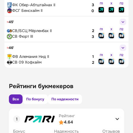
П1
X
П2
3
ФК Обер-Абтштайнах II
ФСГ Бенсхайм II
0
45'
П1
X
П2
2
СВ/БСЦ Мёрленбах II
СВ Фюрт III
3
46'
П1
X
П2
1
ФВ Алемания Нид II
СВ 09 Хофхайм
2
Рейтинги букмекеров
Все
По бонусу
По надежности
Рейтинг
4.64
Бонус
Надежность
Отзывов