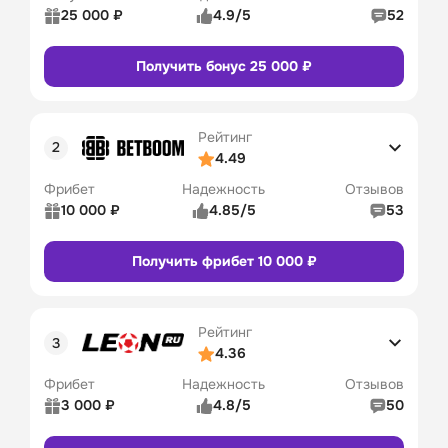
25 000 ₽
4.9/5
52
Рейтинг 
5/5
Получить бонус 25 000 ₽
пользователей
Коэффициенты
5/5
Линия в прематче
4/5
Рейтинг
Линия в лайве
5/5
4.49
Удобство платежей
4/5
Фрибет
Надежность
Отзывов
Служба поддержки
5/5
10 000 ₽
4.85/5
53
Бонусы и акции
5/5
Рейтинг 
5/5
Получить фрибет 10 000 ₽
пользователей
Промокод
Бонусы
Коэффициенты
5/5
22
Линия в прематче
4/5
Рейтинг
Линия в лайве
Сайт
Приложение
5/5
4.36
Удобство платежей
4/5
Фрибет
Надежность
Отзывов
Служба поддержки
4/5
3 000 ₽
4.8/5
50
Бонусы и акции
5/5
Рейтинг 
5/5