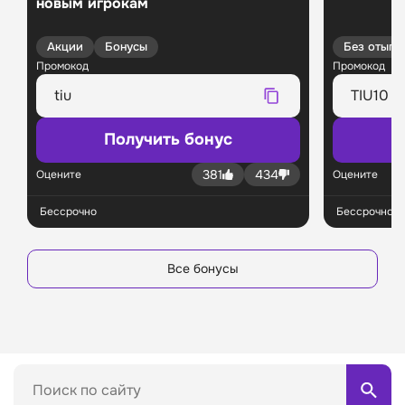
новым игрокам
Акции
Бонусы
Без отыгр
Промокод
Промокод
Получить бонус
П
381
434
Оцените
Оцените
Бессрочно
Бессрочно
Все бонусы