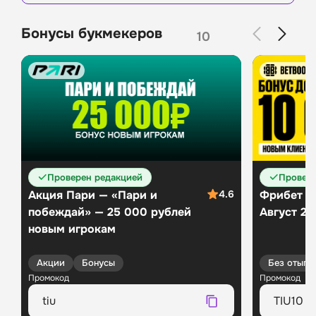
Удобство платежей
4/5
Служба поддержки
4/5
Бонусы букмекеров
10
Бонусы и акции
4/5
Промокод
Бонусы
13
Сайт
Приложение
Проверен редакцией
Провере
Акция Пари — «Пари и
4.6
Фрибет Б
побеждай» — 25 000 рублей
Август 20
новым игрокам
Акции
Бонусы
Без отыгр
Промокод
Промокод