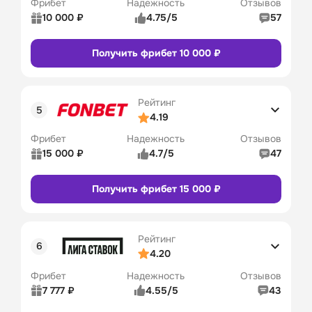
Фрибет
Надежность
Отзывов
Служба поддержки
5/5
Чемпионат мира
10 000 ₽
4.75/5
57
Суперлига России
Бонусы и акции
4/5
Рейтинг 
Чемпионат Европы
5/5
Получить фрибет 10 000 ₽
пользователей
Промокод
Бонусы
Киберспорт
Коэффициенты
4/5
IEM Cologne
34
Линия в прематче
4/5
The International
Рейтинг
Esports World Cup Counter Strike
Линия в лайве
Сайт
Приложение
4/5
4.19
Удобство платежей
4/5
Фрибет
Надежность
Отзывов
Служба поддержки
4/5
15 000 ₽
4.7/5
47
Бонусы и акции
5/5
Рейтинг 
5/5
Получить фрибет 15 000 ₽
пользователей
Промокод
Бонусы
Коэффициенты
4/5
10
Линия в прематче
4/5
Рейтинг
Линия в лайве
Сайт
Приложение
4/5
4.20
Удобство платежей
4/5
Фрибет
Надежность
Отзывов
Служба поддержки
5/5
7 777 ₽
4.55/5
43
Бонусы и акции
4/5
Рейтинг 