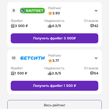
Линия в прематче
4/5
Рейтинг
Линия в лайве
Сайт
Приложение
3/5
3.90
Удобство платежей
4/5
Фрибет
Надежность
Отзывов
Служба поддержки
4/5
3 000 ₽
4.3/5
42
Бонусы и акции
4/5
Рейтинг 
5/5
Получить фрибет 3 000₽
пользователей
Промокод
Бонусы
Коэффициенты
4/5
16
Линия в прематче
4/5
Рейтинг
Линия в лайве
Сайт
Приложение
3/5
3.77
Удобство платежей
4/5
Фрибет
Надежность
Отзывов
Служба поддержки
4/5
1 500 ₽
3.9/5
54
Бонусы и акции
4/5
Рейтинг 
5/5
Получить фрибет 1 500 ₽
пользователей
Промокод
Бонусы
Коэффициенты
3/5
8
Линия в прематче
3/5
Линия в лайве
Сайт
Приложение
4/5
Весь рейтинг