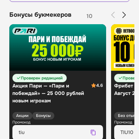
Удобство платежей
4/5
Служба поддержки
4/5
Бонусы букмекеров
10
Бонусы и акции
4/5
Промокод
Бонусы
13
Сайт
Приложение
Проверен редакцией
Провере
Акция Пари — «Пари и
4.6
Фрибет Б
побеждай» — 25 000 рублей
Август 20
новым игрокам
Акции
Бонусы
Без отыгр
Промокод
Промокод