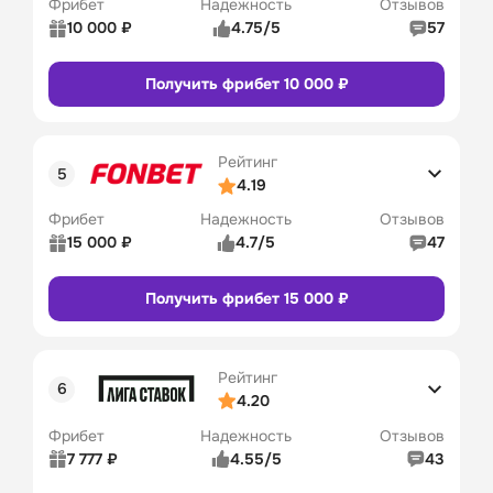
Фрибет
Надежность
Отзывов
Служба поддержки
5/5
Чемпионат мира
10 000 ₽
4.75/5
57
Суперлига России
Бонусы и акции
4/5
Рейтинг 
Чемпионат Европы
5/5
Получить фрибет 10 000 ₽
пользователей
Промокод
Бонусы
Киберспорт
Коэффициенты
4/5
IEM Cologne
34
Линия в прематче
4/5
The International
Рейтинг
Esports World Cup Counter Strike
Линия в лайве
Сайт
Приложение
4/5
4.19
Удобство платежей
4/5
Фрибет
Надежность
Отзывов
Служба поддержки
4/5
15 000 ₽
4.7/5
47
Бонусы и акции
5/5
Рейтинг 
5/5
Получить фрибет 15 000 ₽
пользователей
Промокод
Бонусы
Коэффициенты
4/5
10
Линия в прематче
4/5
Рейтинг
Линия в лайве
Сайт
Приложение
4/5
4.20
Удобство платежей
4/5
Фрибет
Надежность
Отзывов
Служба поддержки
5/5
7 777 ₽
4.55/5
43
Бонусы и акции
4/5
Рейтинг 