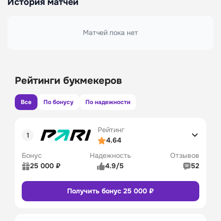
История матчей
Лига Чемпионов
Зенит
Betcity
Тенниси
Теннис
Настольный теннис
Баскетбол
Лига Европы
Спортбет
Bettery
Балтбет
Футбол
Волейбол
Теннис
24bet
Zenit
Беттери
Киберспорт
Настольный теннис
Матчей пока нет
Рейтинги
Футбол
Спортбет
Зенит
Волейбол
Прочие категории
Лучшие букмекеры
РПЛ
24bet
Киберспорт
Приложения для iOS
Футбол
Легальные букмекерские конторы
Фрибеты
Лига чемпионов
Российские букмекеры
Фрибеты без депозита
АПЛ
РПЛ
Leon
Рейтинги букмекеров
БК с мобильным приложением
Фрибет без отыгрыша
Серия А
Лига чемпионов
Zenit
Надежные букмекеры
Промокод без отыгрыша
Ла Лига
АПЛ
Лига Ставок
Все
По бонусу
По надежности
БК с гостевым демосчетом
Бонус за регистрацию без отыгрыша
Бундеслига
Серия А
Марафон
БК с большими коэффициентами
Фрибеты сегодня
Лига Европы
Ла Лига
Melbet
Рейтинг
БК с минимальными депозитами
Лучшие фрибеты
Лига конференций
Бундеслига
Pari
4.64
Букмекеры для ставок на американский футбол
Фрибет новым игрокам
Лига наций
Лига Европы
Tennisi
Букмекеры для ставок на бейсбол
Новые БК с фрибетом
Суперкубок УЕФА
Лига конференций
Fonbet
Бонус
Надежность
Отзывов
Хоккей
Хоккей
Букмекеры для ставок на гольф
Фрибет 3000
Betcity
25 000 ₽
4.9/5
52
Букмекеры для ставок на автогонки
Акции букмекерских контор при регистрации
КХЛ
КХЛ
BetBoom
Рейтинг 
5/5
Букмекеры для ставок на чемпионаты мира и Европы
Промокоды букмекеров
НХЛ
НХЛ
Bettery
Получить бонус 25 000 ₽
пользователей
Букмекеры для ставок на дартс
Бездепозитные бонусы за регистрацию
АХЛ
АХЛ
Olimpbet
Коэффициенты
5/5
Баскетбол
Баскетбол
Букмекеры для ставок на скачки
Бездепозитные бонусы букмекеров
Winline
Линия в прематче
4/5