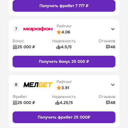
5/5
Получить фрибет 7 777 ₽
пользователей
Промокод
Бонусы
Коэффициенты
4/5
10
Линия в прематче
4/5
Рейтинг
Сайт
Приложение
Линия в лайве
4/5
4.06
Удобство платежей
4/5
Бонус
Надежность
Отзывов
Служба поддержки
4/5
25 000 ₽
4.5/5
46
Бонусы и акции
5/5
Рейтинг 
5/5
Получить бонус 25 000 ₽
пользователей
Бонусы
17
Коэффициенты
4/5
Сайт
Приложение
Линия в прематче
4/5
Рейтинг
Линия в лайве
4/5
3.91
Удобство платежей
4/5
Фрибет
Надежность
Отзывов
Служба поддержки
4/5
25 000 ₽
4.25/5
48
Бонусы и акции
4/5
Рейтинг 
5/5
Получить фрибет 25 000₽
пользователей
Промокод
Бонусы
Коэффициенты
4/5
15