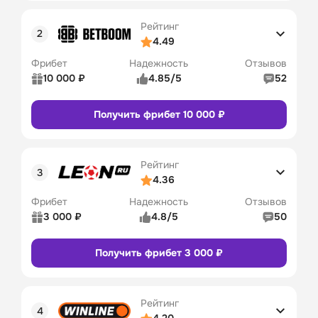
Букмекеры для ставок на киберспорт
НБА
НБА
Baltbet
Линия в прематче
4/5
Букмекеры для профессиональных игроков
Единая Лига ВТБ
Единая Лига ВТБ
24Бет
Рейтинг
Линия в лайве
5/5
Букмекеры для ставок на футбол
Евролига
Евролига
4.49
Удобство платежей
4/5
WNBA
WNBA
Фрибет
Надежность
Отзывов
Суперлига
Суперлига
Служба поддержки
5/5
10 000 ₽
4.85/5
52
Теннис
Теннис
Бонусы и акции
5/5
US Open 2026 ATP
ATP
Рейтинг 
5/5
Получить фрибет 10 000 ₽
пользователей
US Open 2026 WTA
WTA
Промокод
Бонусы
Настольный теннис
Cincinnati ATP
Коэффициенты
5/5
22
Cincinnati WTA
Челленджер
Линия в прематче
4/5
Настольный теннис
Рейтинг
Лига Про
Линия в лайве
Сайт
Приложение
5/5
4.36
Чемпионат мира
Setka Cup
Удобство платежей
4/5
Волейбол
Кубок мира
Фрибет
Надежность
Отзывов
Служба поддержки
4/5
Чемпионат Европы
Лига Наций
3 000 ₽
4.8/5
50
Бонусы и акции
5/5
WTT Champions Yokohama, MS
Суперлига России
Рейтинг 
Киберспорт
5/5
WTT Champions Yokohama, WS
Получить фрибет 3 000 ₽
пользователей
Промокод
Бонусы
Europe Smash Sweden, WS
IEM Cologne
Коэффициенты
5/5
42
Europe Smash Sweden, MS
The International
Линия в прематче
5/5
Волейбол
Рейтинг
Линия в лайве
Сайт
Приложение
3/5
Лига Наций