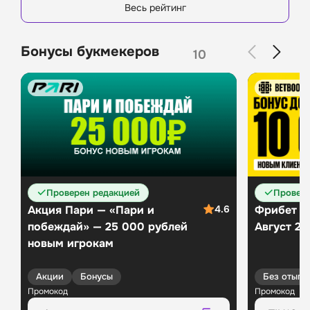
Линия в лайве
Сайт
Приложение
4/5
Весь рейтинг
Удобство платежей
4/5
Служба поддержки
4/5
Бонусы букмекеров
10
Бонусы и акции
4/5
Промокод
Бонусы
13
Сайт
Приложение
Проверен редакцией
Провере
Акция Пари — «Пари и
4.6
Фрибет Б
побеждай» — 25 000 рублей
Август 20
новым игрокам
Акции
Бонусы
Без отыгр
Промокод
Промокод