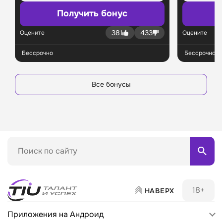
Получить бонус
П
381
433
Оцените
Оцените
Бессрочно
Бессрочно
Все бонусы
Поиск по матч-центру
18+
НАВЕРХ
Приложения на Андроид