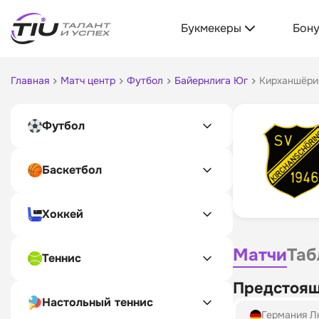
Букмекеры
Бон
Главная
Матч центр
Футбол
Байернлига Юг
Кирханшёри
Футбол
Баскетбол
Хоккей
Матчи
Таб
Теннис
Предстоящ
Настольный теннис
Германия Л