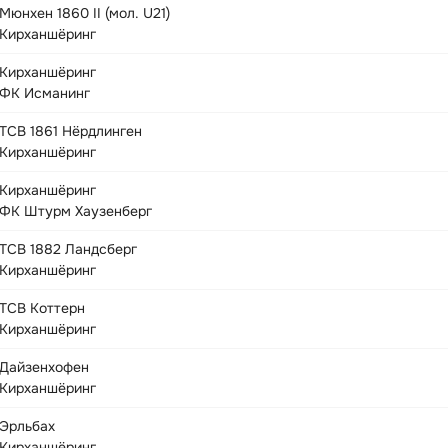
Мюнхен 1860 II (мол. U21)
Кирханшёринг
Кирханшёринг
ФК Исманинг
ТСВ 1861 Нёрдлинген
Кирханшёринг
Кирханшёринг
ФК Штурм Хаузенберг
ТСВ 1882 Ландсберг
Кирханшёринг
ТСВ Коттерн
Кирханшёринг
Дайзенхофен
Кирханшёринг
Эрльбах
Кирханшёринг