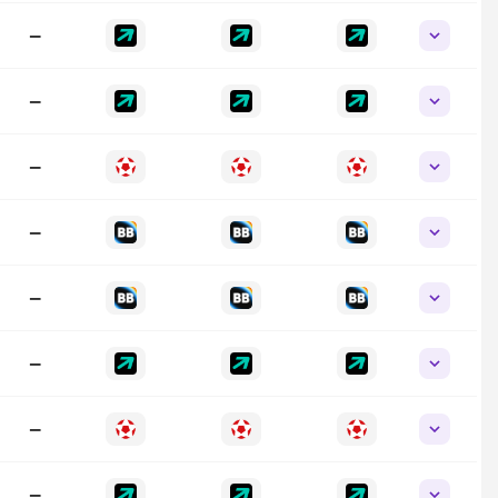
—
—
—
—
—
—
—
—