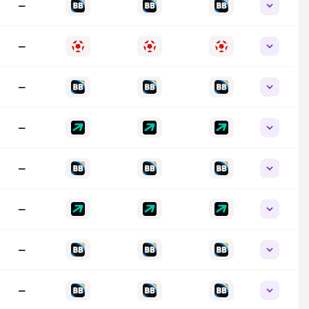
—
—
—
—
—
—
—
—