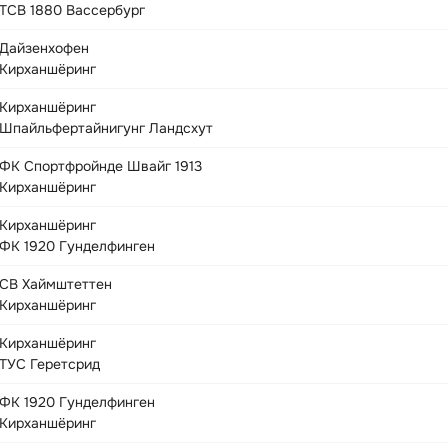
ТСВ 1880 Вассербург
Дайзенхофен
Кирханшёринг
Кирханшёринг
Шпайльфертайнигунг Ландсхут
ФК Спортфройнде Швайг 1913
Кирханшёринг
Кирханшёринг
ФК 1920 Гунделфинген
СВ Хаймштеттен
Кирханшёринг
Кирханшёринг
ТУС Геретсрид
ФК 1920 Гунделфинген
Кирханшёринг