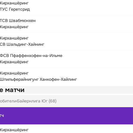
Кирханшёринг
ТУС Геретсрид
ТСВ Швабмюнхен
Кирханшёринг
Кирханшёринг
СВ Шальдинг-Хайнинг
ФСВ Пфаффенхофен-на-Ильме
Кирханшёринг
Кирханшёринг
Шпильферайнигунг Ханкофен-Хайлинг
е матчи
юбители
Байернлига Юг (68)
ТЧ
Кирханшёринг