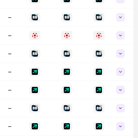
—
—
—
—
—
—
—