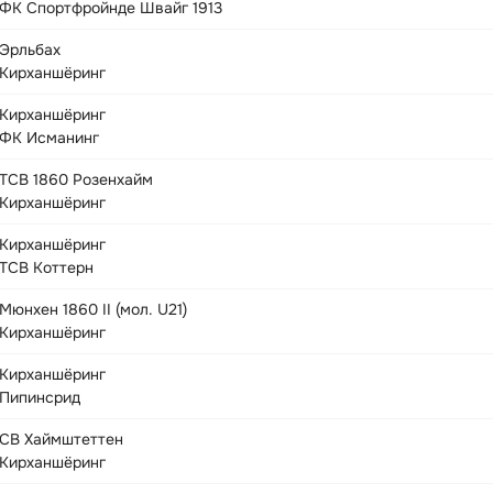
ФК Спортфройнде Швайг 1913
Эрльбах
Кирханшёринг
Кирханшёринг
ФК Исманинг
ТСВ 1860 Розенхайм
Кирханшёринг
Кирханшёринг
ТСВ Коттерн
Мюнхен 1860 II (мол. U21)
Кирханшёринг
Кирханшёринг
Пипинсрид
СВ Хаймштеттен
Кирханшёринг