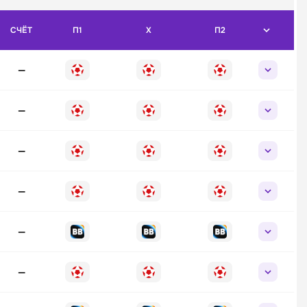
СЧЁТ
П1
X
П2
—
—
—
—
—
—