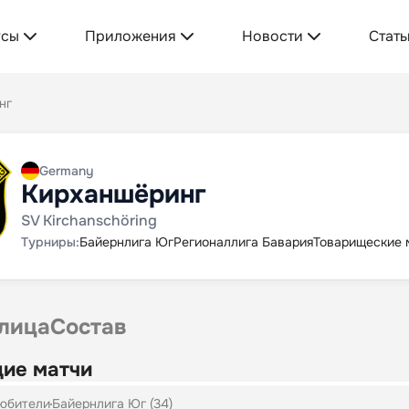
усы
Приложения
Новости
Стать
нг
Germany
Кирханшёринг
SV Kirchanschöring
Турниры:
Байернлига Юг
Регионаллига Бавария
Товарищеские 
лица
Состав
ие матчи
юбители
Байернлига Юг (34)