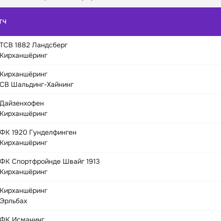
ТЧ
ТСВ 1882 Ландсберг
Кирханшёринг
Кирханшёринг
СВ Шальдинг-Хайнинг
Дайзенхофен
Кирханшёринг
ФК 1920 Гунделфинген
Кирханшёринг
ФК Спортфройнде Швайг 1913
Кирханшёринг
Кирханшёринг
Эрльбах
ФК Исманинг