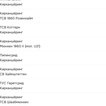
Кирханшёринг
Кирханшёринг
ТСВ 1860 Розенхайм
ТСВ Коттерн
Кирханшёринг
Кирханшёринг
Мюнхен 1860 II (мол. U21)
Пипинсрид
Кирханшёринг
Кирханшёринг
СВ Хаймштеттен
ТУС Геретсрид
Кирханшёринг
Кирханшёринг
ТСВ Швабмюнхен