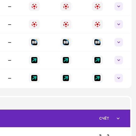
—
—
—
—
—
СЧЁТ
3 – 2