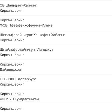
СВ Шальдинг-Хайнинг
Кирханшёринг
Кирханшёринг
ФСВ Пфаффенхофен-на-Ильме
Шпильферайнигунг Ханкофен-Хайлинг
Кирханшёринг
Шпайльфертайнигунг Ландсхут
Кирханшёринг
Кирханшёринг
Дайзенхофен
ТСВ 1880 Вассербург
Кирханшёринг
Кирханшёринг
ФК 1920 Гунделфинген
Кирханшёринг