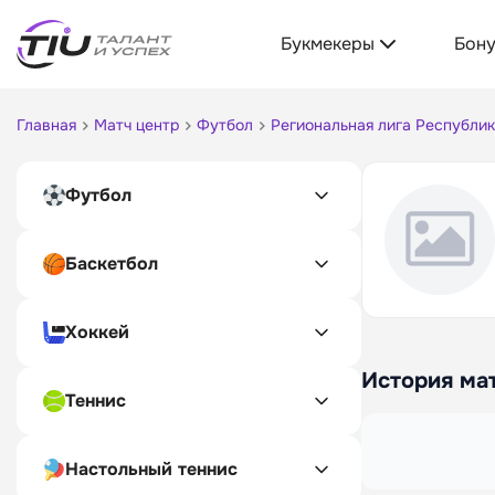
Букмекеры
Бон
Главная
Матч центр
Футбол
Региональная лига Республи
Футбол
Баскетбол
Хоккей
История ма
Теннис
Настольный теннис