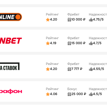
ьзователей
5/5
Коэффициенты
Бонусы
ве
3/5
Удобство платежей
42
Рейтинг
Фрибет
Надежност
ции
4/5
4.20
10 000 ₽
4.75/5
ьзователей
5/5
Коэффициенты
Бонусы
ве
4/5
Удобство платежей
34
Рейтинг
Фрибет
Надежност
ции
5/5
4.19
15 000 ₽
4.7/5
Бонусы
ьзователей
5/5
Коэффициенты
10
ве
4/5
Удобство платежей
Рейтинг
Фрибет
Надежност
ции
4/5
4.20
7 777 ₽
4.55/5
Бонусы
ьзователей
5/5
Коэффициенты
10
ве
4/5
Удобство платежей
Рейтинг
Бонус
Надежност
ции
5/5
4.06
25 000 ₽
4.5/5
ьзователей
5/5
Коэффициенты
ве
4/5
Удобство платежей