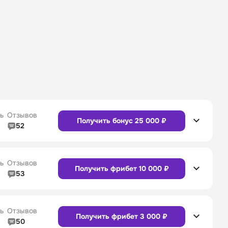
ь
Отзывов
Получить бонус 25 000 ₽
52
5/5
Линия в прематче
4/5
4/5
Служба поддержки
5/5
ь
Отзывов
Получить фрибет 10 000 ₽
53
5/5
Линия в прематче
4/5
4/5
Служба поддержки
4/5
Сайт
Приложение
ь
Отзывов
Получить фрибет 3 000 ₽
50