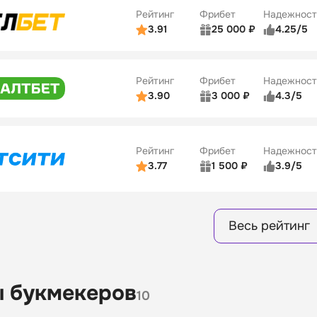
Рейтинг
Фрибет
Надежност
ции
4/5
3.91
25 000 ₽
4.25/5
ьзователей
5/5
Коэффициенты
Бонусы
ве
3/5
Удобство платежей
15
Рейтинг
Фрибет
Надежност
ции
4/5
3.90
3 000 ₽
4.3/5
ьзователей
5/5
Коэффициенты
Бонусы
ве
3/5
Удобство платежей
16
Рейтинг
Фрибет
Надежност
ции
4/5
3.77
1 500 ₽
3.9/5
Бонусы
ьзователей
5/5
Коэффициенты
8
ве
4/5
Удобство платежей
Весь рейтинг
ции
4/5
Бонусы
13
 букмекеров
10