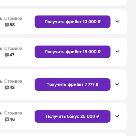
5/5
Линия в прематче
5/5
4/5
Служба поддержки
5/5
Сайт
Приложение
ь
Отзывов
Получить фрибет 10 000 ₽
58
4/5
Линия в прематче
4/5
4/5
Служба поддержки
4/5
Сайт
Приложение
ь
Отзывов
Получить фрибет 15 000 ₽
47
4/5
Линия в прематче
4/5
Сайт
Приложение
4/5
Служба поддержки
5/5
ь
Отзывов
Получить фрибет 7 777 ₽
43
4/5
Линия в прематче
4/5
Сайт
Приложение
4/5
Служба поддержки
4/5
ь
Отзывов
Получить бонус 25 000 ₽
46
4/5
Линия в прематче
4/5
Сайт
Приложение
4/5
Служба поддержки
4/5