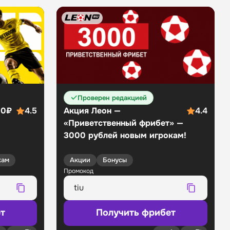
Проверен редакцией
00₽
4.5
Акция Леон —
4.4
«Приветственный фрибет» —
3000 рублей новым игрокам!
кам
Акции
Бонусы
Промокод
т
Получить фрибет