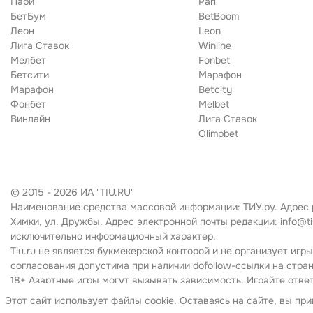
Пари
Pari
БетБум
BetBoom
Леон
Leon
Лига Ставок
Winline
Мелбет
Fonbet
Бетсити
Марафон
Марафон
Betcity
Фонбет
Melbet
Винлайн
Лига Ставок
Olimpbet
© 2015 - 2026 ИА "TIU.RU"
Наименование средства массовой информации: ТИУ.ру. Адрес ред
Химки, ул. Дружбы. Адрес электронной почты редакции: info@ti
исключительно информационный характер.
Tiu.ru не является букмекерской конторой и не организует игр
согласования допустима при наличии dofollow-ссылки на стра
18+ Азартные игры могут вызывать зависимость. Играйте отве
Этот сайт использует файлы cookie. Оставаясь на сайте, вы п