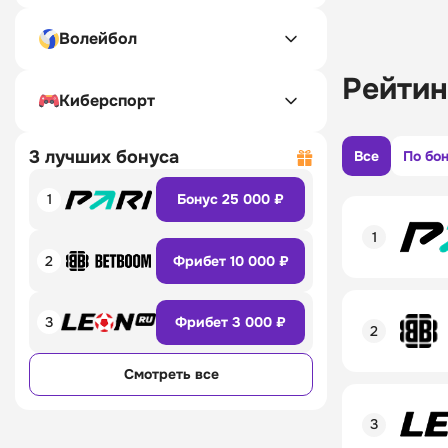
Волейбол
Рейтин
Киберспорт
3 лучших бонуса
Все
По бо
1
Бонус 25 000 ₽
2
Фрибет 10 000 ₽
Рейтинг пол
Линия в лай
3
Фрибет 3 000 ₽
Бонусы и ак
Рейтинг пол
Промокод
Смотреть все
Линия в лай
Бонусы и ак