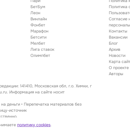
Пари
Политика 
БетБум
Политика c
Леон
Пользоват
Винлайн
Согласие 
Фонбет
персональ
Марафон
Контакты
Бетсити
Вакансии
Мелбет
Блог
Лига ставок
Архив
Олимпбет
Новости
Карта сай
О проекте
Авторы
акции: 141410, Московская обл, г.о. Химки, г
u.ru. Информация на сайте носит
ы на деньги • Перепечатка материалов без
ницу-источник
тственно.
ринимаете
политику cookies
.