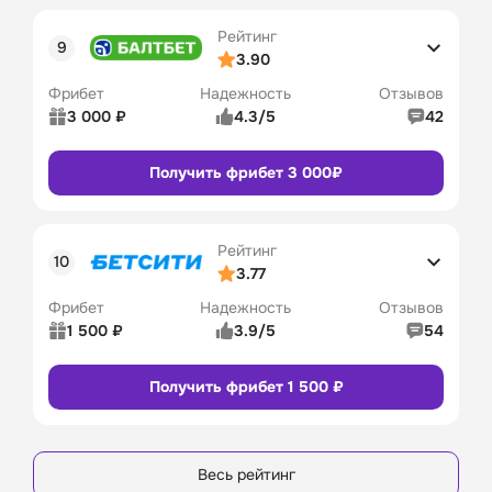
Линия в прематче
4/5
Рейтинг
Линия в лайве
Сайт
Приложение
3/5
3.90
Удобство платежей
4/5
Фрибет
Надежность
Отзывов
Служба поддержки
4/5
3 000 ₽
4.3/5
42
Бонусы и акции
4/5
Рейтинг 
5/5
Получить фрибет 3 000₽
пользователей
Промокод
Бонусы
Коэффициенты
4/5
16
Линия в прематче
4/5
Рейтинг
Линия в лайве
Сайт
Приложение
3/5
3.77
Удобство платежей
4/5
Фрибет
Надежность
Отзывов
Служба поддержки
4/5
1 500 ₽
3.9/5
54
Бонусы и акции
4/5
Рейтинг 
5/5
Получить фрибет 1 500 ₽
пользователей
Промокод
Бонусы
Коэффициенты
3/5
8
Линия в прематче
3/5
Линия в лайве
Сайт
Приложение
4/5
Весь рейтинг