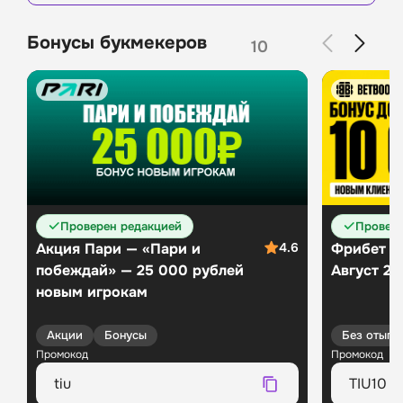
Удобство платежей
4/5
Служба поддержки
4/5
Бонусы букмекеров
10
Бонусы и акции
4/5
Промокод
Бонусы
13
Сайт
Приложение
Проверен редакцией
Провере
Акция Пари — «Пари и
4.6
Фрибет Б
побеждай» — 25 000 рублей
Август 20
новым игрокам
Акции
Бонусы
Без отыгр
Промокод
Промокод