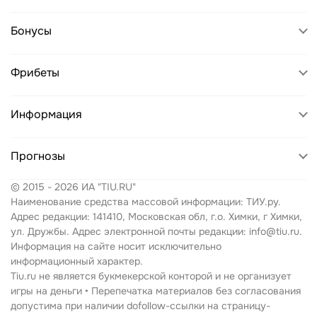
Пари
Бонусы
БетБум
Pari
Фрибеты
Леон
BetBoom
Лига Ставок
Пари
Информация
Leon
Мелбет
БетБум
Winline
Политика конфиденциальности
Прогнозы
Бетсити
Леон
Fonbet
Политика cookies
Марафон
© 2015 - 2026 ИА "TIU.RU"
Винлайн
Прогнозы на спорт
Марафон
Пользовательское соглашение
Наименование средства массовой информации: ТИУ.ру.
Фонбет
Фонбет
Футбол
Адрес редакции: 141410, Московская обл, г.о. Химки, г Химки,
Betcity
Согласие на обработку персональных данных
ул. Дружбы. Адрес электронной почты редакции: info@tiu.ru.
Винлайн
Марафон
Хоккей
Информация на сайте носит исключительно
Melbet
Контакты
информационный характер.
Бетсити
Баскетбол
Tiu.ru не является букмекерской конторой и не организует
Лига Ставок
Вакансии
игры на деньги • Перепечатка материалов без согласования
Мелбет
Теннис
допустима при наличии dofollow-ссылки на страницу-
Olimpbet
Блог