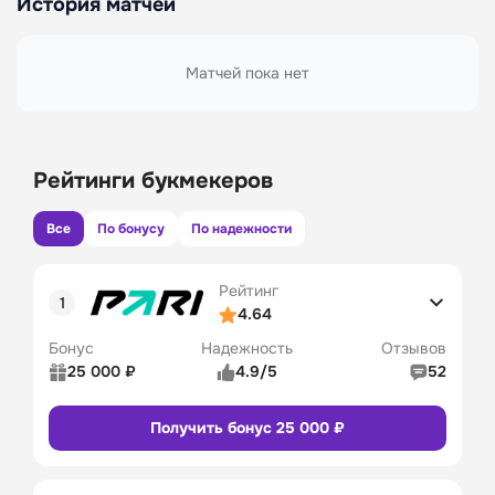
История матчей
Лига Чемпионов
Зенит
Betcity
Тенниси
Теннис
Настольный теннис
Баскетбол
Лига Европы
Спортбет
Bettery
Балтбет
Футбол
Волейбол
Теннис
24bet
Zenit
Беттери
Киберспорт
Настольный теннис
Матчей пока нет
Рейтинги
Футбол
Спортбет
Зенит
Волейбол
Прочие категории
Лучшие букмекеры
РПЛ
24bet
Киберспорт
Приложения для iOS
Футбол
Легальные букмекерские конторы
Фрибеты
Лига чемпионов
Российские букмекеры
Фрибеты без депозита
АПЛ
РПЛ
Leon
Рейтинги букмекеров
БК с мобильным приложением
Фрибет без отыгрыша
Серия А
Лига чемпионов
Zenit
Надежные букмекеры
Промокод без отыгрыша
Ла Лига
АПЛ
Лига Ставок
Все
По бонусу
По надежности
БК с гостевым демосчетом
Бонус за регистрацию без отыгрыша
Бундеслига
Серия А
Марафон
БК с большими коэффициентами
Фрибеты сегодня
Лига Европы
Ла Лига
Melbet
Рейтинг
БК с минимальными депозитами
Лучшие фрибеты
Лига конференций
Бундеслига
Pari
4.64
Букмекеры для ставок на американский футбол
Фрибет новым игрокам
Лига наций
Лига Европы
Tennisi
Букмекеры для ставок на бейсбол
Новые БК с фрибетом
Суперкубок УЕФА
Лига конференций
Fonbet
Бонус
Надежность
Отзывов
Хоккей
Хоккей
Букмекеры для ставок на гольф
Фрибет 3000
Betcity
25 000 ₽
4.9/5
52
Букмекеры для ставок на автогонки
Акции букмекерских контор при регистрации
КХЛ
КХЛ
BetBoom
Рейтинг 
5/5
Букмекеры для ставок на чемпионаты мира и Европы
Промокоды букмекеров
НХЛ
НХЛ
Bettery
Получить бонус 25 000 ₽
пользователей
Букмекеры для ставок на дартс
Бездепозитные бонусы за регистрацию
АХЛ
АХЛ
Olimpbet
Коэффициенты
5/5
Баскетбол
Баскетбол
Букмекеры для ставок на скачки
Бездепозитные бонусы букмекеров
Winline
Линия в прематче
4/5