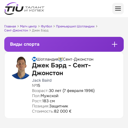
Главная
Матч центр
Футбол
Премьершип Шотландии
Сент-Джонстон
Джек Бэрд
Популярные БК
Пари
Виды спорта
По букмекеру
БетБум
Леон
Pari
Приложения для Android
Шотландия
Сент-Джонстон
Винлайн
BetBoom
Джек Бэрд - Сент-
Фонбет
Leon
Пари
Джонстон
Виды спорта
Марафон
Winline
БетБум
Бетсити
Fonbet
Леон
Баскетбол
Jack Baird
Статьи о БК
№
15
Мелбет
Лига Ставок
Винлайн
Киберспорт
Возраст:
30 лет (7 февраля 1996)
Winline
Лига Ставок
Марафон
Фонбет
Теннис
Пол:
Мужской
База знаний
По видам спорта
Олимпбет
Бет-М
Марафон
Хоккей
Рост:
183 см
Виды ставок
Тенниси
Baltbet
Бетсити
Футбол
Футбол
Позиция:
Защитник
Стоимость:
82 000 €
Футбол
По видам спорта
Основы ставок
Балтбет
Melbet
Мелбет
Хоккей
Евролига
Сервисы
Бет-М
Olimpbet
Лига Ставок
Баскетбол
Футбол
Виды спорта
Кубок России
Беттери
Tennisi
Олимпбет
Теннис
Хоккей