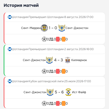
Лига Чемпионов
Зенит
Betcity
Тенниси
Теннис
Настольный теннис
Баскетбол
История матчей
Лига Европы
Спортбет
Bettery
Балтбет
Футбол
Волейбол
Теннис
24bet
Zenit
Беттери
Киберспорт
Настольный теннис
Шотландия
Премьершип Шотландии
8 августа 2026
17:00
Рейтинги
Футбол
Спортбет
Зенит
Волейбол
Прочие категории
Лучшие букмекеры
РПЛ
24bet
Киберспорт
1 – 0
Сент-Миррен
Сент-Джонстон
Приложения для iOS
Футбол
Легальные букмекерские конторы
Фрибеты
Лига чемпионов
Российские букмекеры
Фрибеты без депозита
АПЛ
РПЛ
Leon
0
0
0
0
БК с мобильным приложением
Фрибет без отыгрыша
Серия А
Лига чемпионов
Zenit
Надежные букмекеры
Промокод без отыгрыша
Ла Лига
АПЛ
Лига Ставок
Шотландия
Премьершип Шотландии
2 августа 2026
16:00
БК с гостевым демосчетом
Бонус за регистрацию без отыгрыша
Бундеслига
Серия А
Марафон
БК с большими коэффициентами
Фрибеты сегодня
Лига Европы
Ла Лига
Melbet
4 – 3
Сент-Джонстон
Килмарнок
БК с минимальными депозитами
Лучшие фрибеты
Лига конференций
Бундеслига
Pari
Букмекеры для ставок на американский футбол
Фрибет новым игрокам
Лига наций
Лига Европы
Tennisi
0
0
0
0
Букмекеры для ставок на бейсбол
Новые БК с фрибетом
Суперкубок УЕФА
Лига конференций
Fonbet
Хоккей
Хоккей
Шотландия
Кубок шотландской лиги
25 июля 2026
17:00
Букмекеры для ставок на гольф
Фрибет 3000
Betcity
Букмекеры для ставок на автогонки
Акции букмекерских контор при регистрации
КХЛ
КХЛ
BetBoom
5 – 6
Сент-Джонстон
Ист Файф
Букмекеры для ставок на чемпионаты мира и Европы
Промокоды букмекеров
НХЛ
НХЛ
Bettery
Букмекеры для ставок на дартс
Бездепозитные бонусы за регистрацию
АХЛ
АХЛ
Olimpbet
0
0
0
0
Баскетбол
Баскетбол
Букмекеры для ставок на скачки
Бездепозитные бонусы букмекеров
Winline