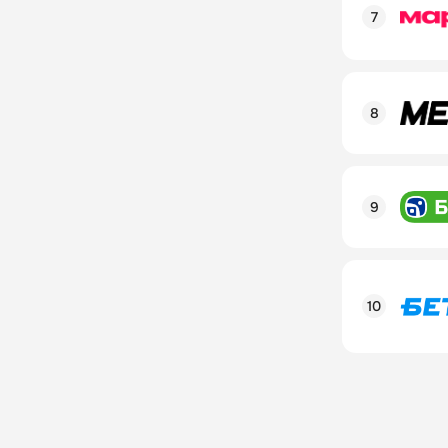
Бонусы и ак
Рейтинг пол
Бонусы
17
Линия в лай
Бонусы и ак
Рейтинг пол
Промокод
Линия в лай
Бонусы и ак
Рейтинг пол
Промокод
Линия в лай
Бонусы и ак
Промокод
Рейтинг пол
Линия в лай
Бонусы и ак
Промокод