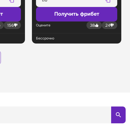
т
Получить фрибет
156
38
24
Оцените
Бессрочно