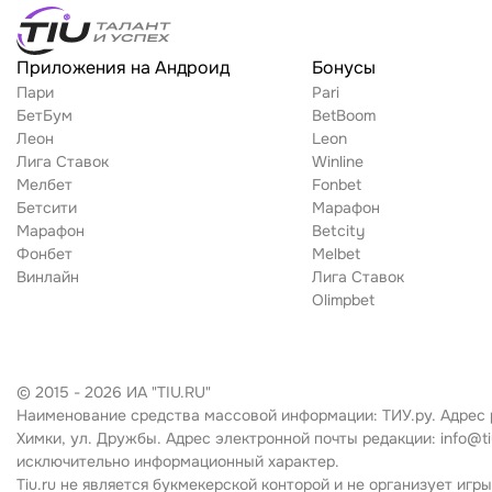
Приложения на Андроид
Бонусы
Пари
Pari
БетБум
BetBoom
Леон
Leon
Лига Ставок
Winline
Мелбет
Fonbet
Бетсити
Марафон
Марафон
Betcity
Фонбет
Melbet
Винлайн
Лига Ставок
Olimpbet
© 2015 - 2026 ИА "TIU.RU"
Наименование средства массовой информации: ТИУ.ру. Адрес ред
Химки, ул. Дружбы. Адрес электронной почты редакции: info@ti
исключительно информационный характер.
Tiu.ru не является букмекерской конторой и не организует игр