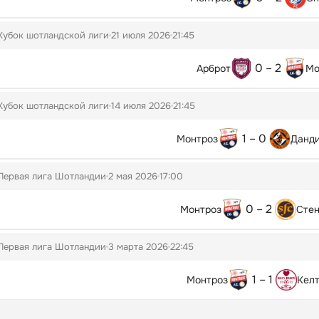
Кубок шотландской лиги
21 июля 2026
21:45
0 – 2
Арброт
Мо
Кубок шотландской лиги
14 июля 2026
21:45
1 – 0
Монтроз
Данд
Первая лига Шотландии
2 мая 2026
17:00
0 – 2
Монтроз
Сте
Первая лига Шотландии
3 марта 2026
22:45
1 – 1
Монтроз
Келт