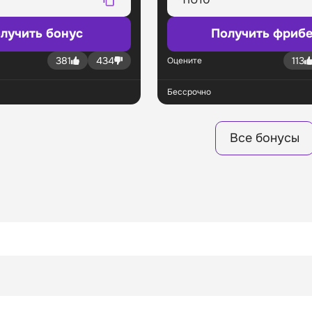
лучить бонус
Получить фрибе
381
434
113
Оцените
Бессрочно
Все бонусы