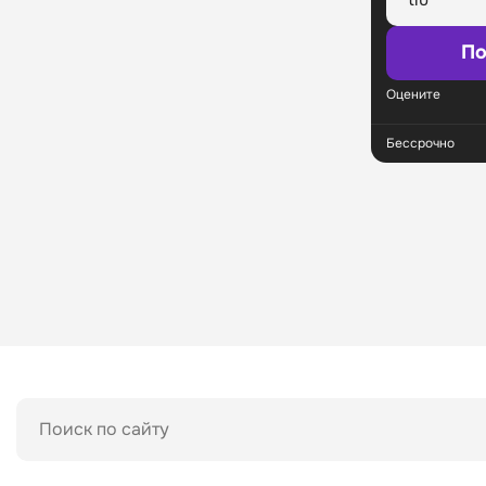
По
Оцените
Бессрочно
Поиск по матч-центру