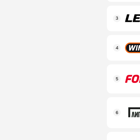
Промокод
Линия в лай
Бонусы и ак
Рейтинг пол
Промокод
Линия в лай
Бонусы и ак
Рейтинг пол
Промокод
Линия в лай
Бонусы и ак
Промокод
Рейтинг пол
Линия в лай
Бонусы и ак
Промокод
Рейтинг пол
Линия в лай