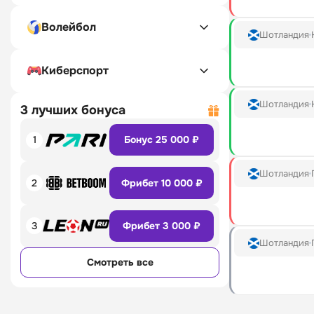
Волейбол
Шотландия
Киберспорт
Шотландия
3 лучших бонуса
1
Бонус 25 000 ₽
Шотландия
2
Фрибет 10 000 ₽
3
Фрибет 3 000 ₽
Шотландия
Смотреть все