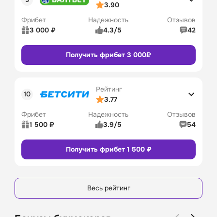
3.90
Удобство платежей
4/5
Фрибет
Надежность
Отзывов
Служба поддержки
4/5
3 000 ₽
4.3/5
42
Бонусы и акции
4/5
Рейтинг 
5/5
Получить фрибет 3 000₽
пользователей
Промокод
Бонусы
Коэффициенты
4/5
16
Линия в прематче
4/5
Рейтинг
Линия в лайве
Сайт
Приложение
3/5
3.77
Удобство платежей
4/5
Фрибет
Надежность
Отзывов
Служба поддержки
4/5
1 500 ₽
3.9/5
54
Бонусы и акции
4/5
Рейтинг 
5/5
Получить фрибет 1 500 ₽
пользователей
Промокод
Бонусы
Коэффициенты
3/5
8
Линия в прематче
3/5
Линия в лайве
Сайт
Приложение
4/5
Весь рейтинг
Удобство платежей
4/5
Служба поддержки
4/5