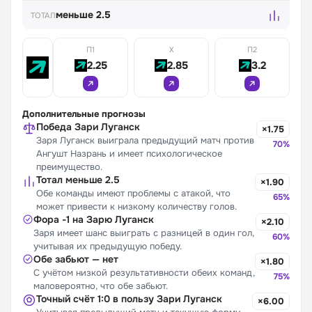
меньше 2.5
ТОТАЛ
П1
X
П2
2.25
2.85
3.2
Дополнительные прогнозы
Победа Зари Луганск
×1.75
Заря Луганск выиграла предыдущий матч против
70%
Ангушт Назрань и имеет психологическое
преимущество.
Тотал меньше 2.5
×1.90
Обе команды имеют проблемы с атакой, что
65%
может привести к низкому количеству голов.
Фора -1 на Зарю Луганск
×2.10
Заря имеет шанс выиграть с разницей в один гол,
60%
учитывая их предыдущую победу.
Обе забьют — нет
×1.80
С учётом низкой результативности обеих команд,
75%
маловероятно, что обе забьют.
Точный счёт 1:0 в пользу Зари Луганск
×6.00