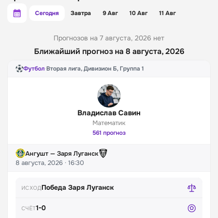
Чемпионат мира
Сегодня
Завтра
9 Авг
10 Авг
11 Авг
Суперлига России
Чемпионат Европы
Прогнозов на 7 августа, 2026 нет
Киберспорт
Ближайший прогноз на 8 августа, 2026
IEM Cologne
The International
Футбол
·
Вторая лига, Дивизион Б, Группа 1
Esports World Cup Counter Strike
Владислав Савин
Математик
561 прогноз
Ангушт — Заря Луганск
8 августа, 2026 · 16:30
Победа Заря Луганск
ИСХОД
1-0
СЧЁТ