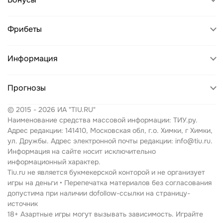
БетБум
Pari
Фрибеты
Леон
BetBoom
Лига Ставок
Пари
Информация
Leon
Мелбет
БетБум
Winline
Политика конфиденциальности
Прогнозы
Бетсити
Леон
Fonbet
Политика cookies
Марафон
© 2015 - 2026 ИА "TIU.RU"
Винлайн
Прогнозы на спорт
Марафон
Пользовательское соглашение
Наименование средства массовой информации: ТИУ.ру.
Фонбет
Фонбет
Футбол
Адрес редакции: 141410, Московская обл, г.о. Химки, г Химки,
Betcity
Согласие на обработку персональных данных
ул. Дружбы. Адрес электронной почты редакции: info@tiu.ru.
Винлайн
Марафон
Хоккей
Информация на сайте носит исключительно
Melbet
Контакты
информационный характер.
Бетсити
Баскетбол
Tiu.ru не является букмекерской конторой и не организует
Лига Ставок
Вакансии
игры на деньги • Перепечатка материалов без согласования
Мелбет
Теннис
допустима при наличии dofollow-ссылки на страницу-
Olimpbet
Блог
источник
Лига ставок
Настольный теннис
18+ Азартные игры могут вызывать зависимость. Играйте
Архив