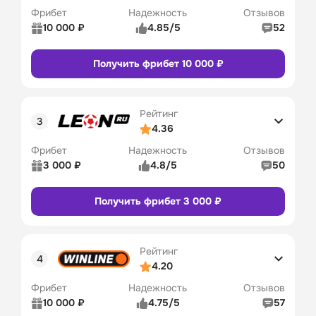
Удобство платежей
4/5
Фрибет
Надежность
Отзывов
Служба поддержки
5/5
10 000 ₽
4.85/5
52
Бонусы и акции
5/5
Рейтинг 
5/5
Получить фрибет 10 000 ₽
пользователей
Промокод
Бонусы
Коэффициенты
5/5
22
Линия в прематче
4/5
Рейтинг
Линия в лайве
Сайт
Приложение
5/5
4.36
Удобство платежей
4/5
Фрибет
Надежность
Отзывов
Служба поддержки
4/5
3 000 ₽
4.8/5
50
Бонусы и акции
5/5
Рейтинг 
5/5
Получить фрибет 3 000 ₽
пользователей
Промокод
Бонусы
Коэффициенты
5/5
42
Линия в прематче
5/5
Рейтинг
Линия в лайве
Сайт
Приложение
3/5
4.20
Удобство платежей
4/5
Фрибет
Надежность
Отзывов
Служба поддержки
5/5
10 000 ₽
4.75/5
57
Бонусы и акции
4/5