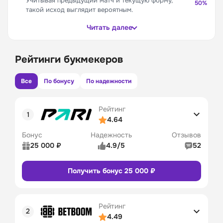
Учитывая предыдущий матч и текущую форму,
50%
такой исход выглядит вероятным.
Читать далее
Рейтинги букмекеров
Все
По бонусу
По надежности
Рейтинг
4.64
Бонус
Надежность
Отзывов
25 000 ₽
4.9/5
52
Рейтинг 
5/5
Получить бонус 25 000 ₽
пользователей
Коэффициенты
5/5
Линия в прематче
4/5
Рейтинг
Линия в лайве
5/5
4.49