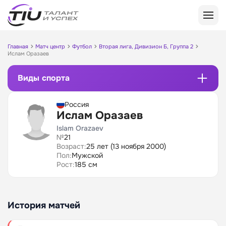
Главная
Матч центр
Футбол
Вторая лига, Дивизион Б, Группа 2
Ислам Оразаев
Популярные БК
Пари
Виды спорта
По букмекеру
БетБум
Леон
Pari
Приложения для Android
Россия
Винлайн
BetBoom
Ислам Оразаев
Фонбет
Leon
Пари
Виды спорта
Islam Orazaev
Марафон
Winline
БетБум
№
21
Бетсити
Fonbet
Леон
Баскетбол
Возраст:
25 лет (13 ноября 2000)
Статьи о БК
Мелбет
Лига Ставок
Винлайн
Киберспорт
Пол:
Мужской
Winline
Лига Ставок
Марафон
Фонбет
Теннис
Рост:
185 см
База знаний
По видам спорта
Олимпбет
Бет-М
Марафон
Хоккей
Виды ставок
Тенниси
Baltbet
Бетсити
Футбол
Футбол
Футбол
По видам спорта
Основы ставок
Балтбет
Melbet
Мелбет
Хоккей
История матчей
Евролига
Сервисы
Бет-М
Olimpbet
Лига Ставок
Баскетбол
Футбол
Виды спорта
Кубок России
Беттери
Tennisi
Олимпбет
Теннис
Хоккей