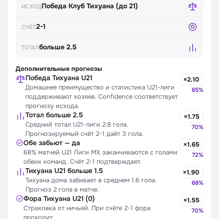
Победа Клуб Тихуана (до 21)
Чемпионат мира
ИСХОД
Суперлига России
2-1
СЧЁТ
Чемпионат Европы
Киберспорт
больше 2.5
ТОТАЛ
IEM Cologne
The International
Дополнительные прогнозы
Esports World Cup Counter Strike
Победа Тихуана U21
×2.10
Домашнее преимущество и статистика U21-лиги
65%
поддерживают хозяев. Confidence соответствует
прогнозу исхода.
Тотал больше 2.5
×1.75
Средний тотал U21-лиги 2.8 гола.
70%
Прогнозируемый счёт 2-1 даёт 3 гола.
Обе забьют — да
×1.65
68% матчей U21 Лиги MX заканчиваются с голами
72%
обеих команд. Счёт 2-1 подтверждает.
Тихуана U21 больше 1.5
×1.90
Тихуана дома забивает в среднем 1.6 гола.
68%
Прогноз 2 гола в матче.
Фора Тихуана U21 (0)
×1.55
Страховка от ничьей. При счёте 2-1 фора
70%
проходит.