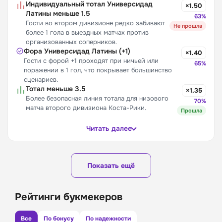
Индивидуальный тотал Универсидад
×1.50
Латины меньше 1.5
63%
Гости во втором дивизионе редко забивают
Не прошла
более 1 гола в выездных матчах против
организованных соперников.
Фора Универсидад Латины (+1)
×1.40
Гости с форой +1 проходят при ничьей или
65%
поражении в 1 гол, что покрывает большинство
сценариев.
Тотал меньше 3.5
×1.35
Более безопасная линия тотала для низового
70%
матча второго дивизиона Коста-Рики.
Прошла
Читать далее
Показать ещё
Рейтинги букмекеров
Все
По бонусу
По надежности