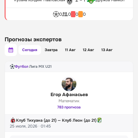
Букмекеры для ставок на киберспорт
НБА
НБА
Baltbet
Букмекеры для профессиональных игроков
Единая Лига ВТБ
Единая Лига ВТБ
24Бет
0
0
0
0
Букмекеры для ставок на футбол
Евролига
Евролига
WNBA
WNBA
Суперлига
Суперлига
Теннис
Теннис
Прогнозы экспертов
US Open 2026 ATP
ATP
Сегодня
Завтра
11 Авг
12 Авг
13 Авг
US Open 2026 WTA
WTA
Настольный теннис
Cincinnati ATP
Cincinnati WTA
Челленджер
Футбол
·
Лига MX U21
Настольный теннис
Лига Про
Чемпионат мира
Setka Cup
Волейбол
Кубок мира
Чемпионат Европы
Лига Наций
Егор Афанасьев
WTT Champions Yokohama, MS
Суперлига России
Математик
Киберспорт
WTT Champions Yokohama, WS
783 прогноза
Europe Smash Sweden, WS
IEM Cologne
Клуб Тихуана (до 21) — Клуб Леон (до 21)
Europe Smash Sweden, MS
The International
25 июля, 2026 · 01:45
Волейбол
Лига Наций