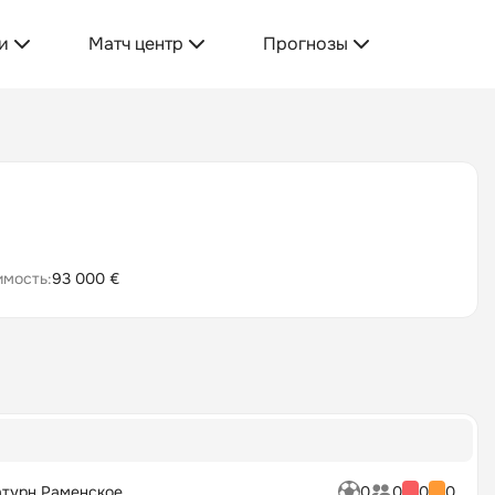
и
Матч центр
Прогнозы
имость:
93 000 €
турн Раменское
0
0
0
0