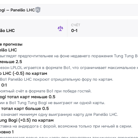
ogi — Panelão LHC
СЧЁТ
lão LHC
0-1
е прогнозы
elão LHC
выглядят предпочтительнее на фоне недавнего поражения Tung Tung Bo
меньше 2.5
езон LPLOL играется в формате Bo1, что ограничивает максимальное 
 LHC (-0.5) по картам
 Bo1 Panelão LHC покроют отрицательную фору по картам.
 0:1
оятный счёт в формате Bo1 при победе гостей.
ogi тотал карт меньше 0.5
и в Bo1 Tung Tung Bogi не выиграют ни одной карты.
 тотал карт больше 0.5
 означает минимум одну выигранную карту для Panelão LHC.
ng Bogi (+0.5) по картам
ставка на андердога с форой, возможна только при ничьей в серии.
ровно 1
редполагает ровно одну карту при отсутствии технических переигров