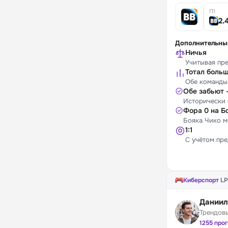
П1
2.
Дополнительны
Ничья
Учитывая пре
Тотал больш
Обе команды 
Обе забьют 
Исторически 
Фора 0 на Б
Бояка Чико м
1:1
С учётом пре
Киберспорт
·
L
Даниил
Трендов
1255 про