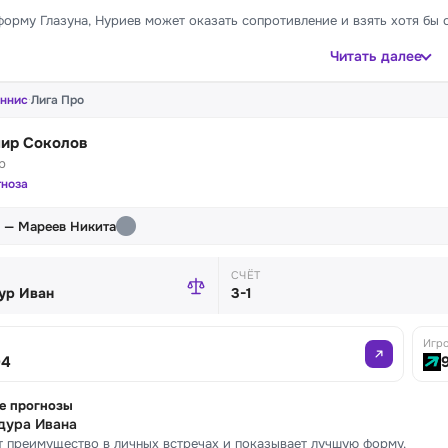
форму Глазуна, Нуриев может оказать сопротивление и взять хотя бы 
Читать далее
еннис
·
Лига Про
ир Соколов
р
гноза
 — Мареев Никита
СЧЁТ
ур Иван
3-1
Игр
04
е прогнозы
дура Ивана
 преимущество в личных встречах и показывает лучшую форму.