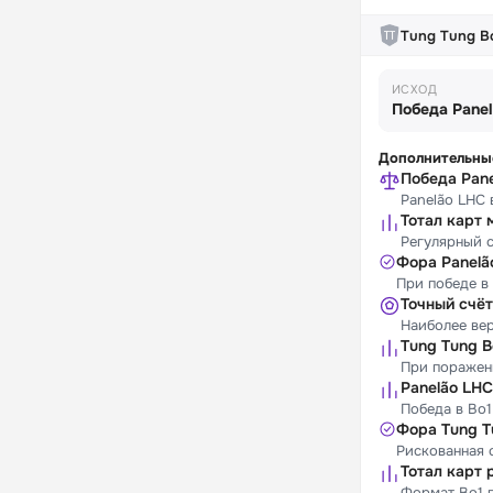
Tung Tung B
ИСХОД
Победа Pane
Дополнительны
Победа Pan
Panelão LHC 
Тотал карт 
Регулярный с
Фора Panelão
При победе в
Точный счёт
Наиболее вер
Tung Tung B
При поражени
Panelão LHC
Победа в Bo1
Фора Tung Tu
Рискованная 
Тотал карт 
Формат Bo1 п