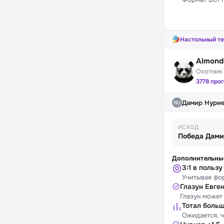
Настольный т
Almond
Охотник
3778 про
Дамир Нурие
ИСХОД
Победа Дами
Дополнительны
3:1 в польз
Учитывая фор
Глазун Евген
Глазун может
Тотал больш
Ожидается, ч