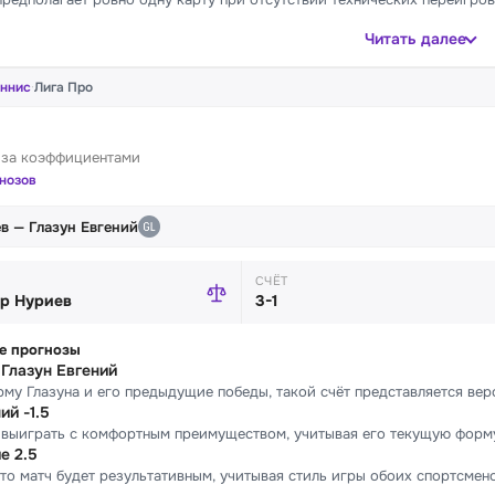
Читать далее
еннис
·
Лига Про
 за коэффициентами
гнозов
в — Глазун Евгений
СЧЁТ
р Нуриев
3-1
е прогнозы
у Глазун Евгений
му Глазуна и его предыдущие победы, такой счёт представляется вер
ий -1.5
 выиграть с комфортным преимуществом, учитывая его текущую форму
е 2.5
то матч будет результативным, учитывая стиль игры обоих спортсмено