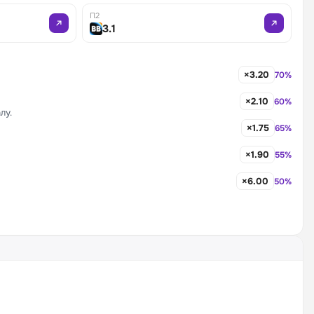
П2
3.1
×3.20
70%
×2.10
60%
лу.
×1.75
65%
×1.90
55%
×6.00
50%