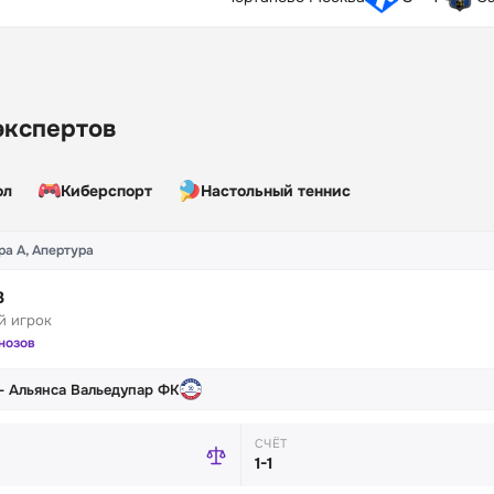
экспертов
ол
Киберспорт
Настольный теннис
а А, Апертура
3
й игрок
гнозов
— Альянса Вальедупар ФК
СЧЁТ
1-1