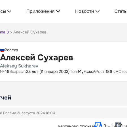
усы
Приложения
Новости
Стать
ппа 3
Алексей Сухарев
Россия
Алексей Сухарев
Aleksey Sukharev
№
46
Возраст:
23 лет (11 января 2003)
Пол:
Мужской
Рост:
186 см
Сто
тчей
к России
21 августа 2024
18:00
3 – 1
Чертаново Москва
Са