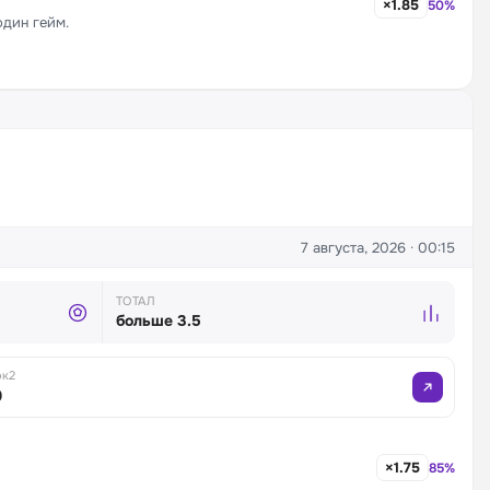
×1.85
50%
один гейм.
7 августа, 2026 · 00:15
ТОТАЛ
больше 3.5
ок2
9
×1.75
85%