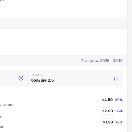
7 августа, 2026 · 00:15
ТОТАЛ
больше 2.5
×4.50
60%
оятным.
×2.00
65%
.
×1.90
70%
в.