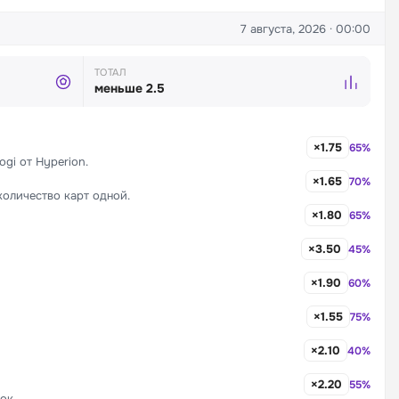
7 августа, 2026 · 00:00
ТОТАЛ
меньше 2.5
×1.75
65%
gi от Hyperion.
×1.65
70%
количество карт одной.
×1.80
65%
×3.50
45%
×1.90
60%
×1.55
75%
×2.10
40%
×2.20
55%
ок.