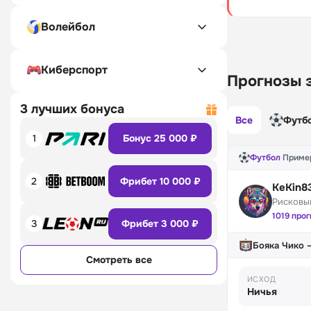
Волейбол
Киберспорт
Прогнозы 
3 лучших бонуса
Все
Футб
1
Бонус 25 000 ₽
Футбол
·
Пример
2
Фрибет 10 000 ₽
KeKin8
Рисковы
1019 про
3
Фрибет 3 000 ₽
Бояка Чико 
Смотреть все
ИСХОД
Ничья