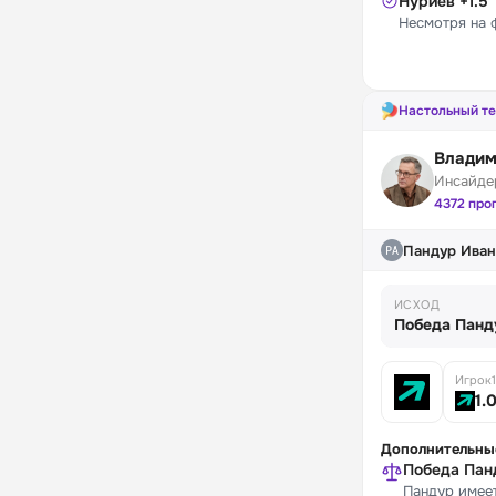
Нуриев +1.5
Несмотря на 
Настольный т
Владим
Инсайде
4372 про
Пандур Иван
ИСХОД
Победа Панд
Игрок1
1.
Дополнительны
Победа Пан
Пандур имеет