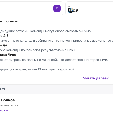
X
4
2.9
е прогнозы
дыдущие встречи, команды могут снова сыграть вничью.
е 2.5
имеют потенциал для забивания, что может привести к высокому тота
— да
обе команды показывают результативные игры.
ояка Чико
ожет сыграть на равных с Альянсой, что делает форы интересными.
дыдущих встреч, ничья 1:1 выглядит вероятной.
Читать далее
PLOL
 Волков
ый аналитик
гнозов