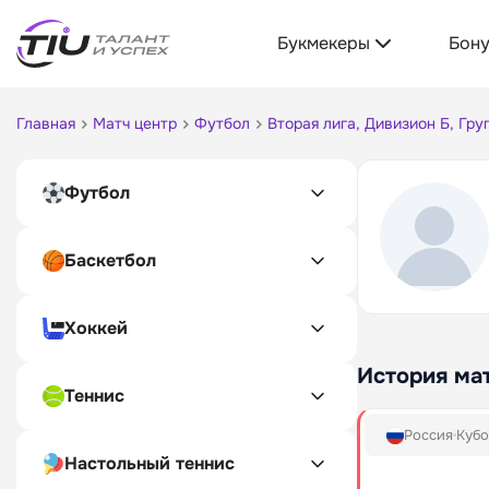
Букмекеры
Бон
Главная
Матч центр
Футбол
Вторая лига, Дивизион Б, Гру
Футбол
Баскетбол
Хоккей
История ма
Теннис
Россия
Кубо
Настольный теннис