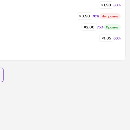
×1.90
80%
×3.50
70%
Не прошла
×2.00
75%
Прошла
×1.85
60%