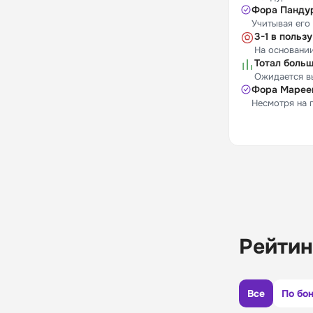
Фора Пандур
Учитывая его
3-1 в польз
На основании
Тотал больш
Ожидается вы
Фора Мареев
Несмотря на 
Рейтин
Все
По бо