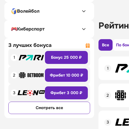
Волейбол
Рейтин
Киберспорт
3 лучших бонуса
Все
По бо
1
Бонус 25 000 ₽
2
Фрибет 10 000 ₽
Рейтинг пол
Линия в лай
3
Фрибет 3 000 ₽
Бонусы и ак
Рейтинг пол
Промокод
Смотреть все
Линия в лай
Бонусы и ак