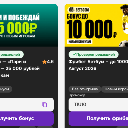
 редакцией
Проверен редакцией
 — «Пари и
4.6
Фрибет Бетбум – до 100
 — 25 000 рублей
Август 2026
окам
нусы
Без отыгрыша
Новым игро
Промокод
лучить бонус
Получить фрибе