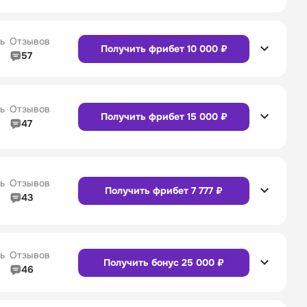
5/5
Линия в прематче
5/5
4/5
Служба поддержки
5/5
Сайт
Приложение
ь
Отзывов
Получить фрибет 10 000 ₽
57
4/5
Линия в прематче
4/5
4/5
Служба поддержки
4/5
Сайт
Приложение
ь
Отзывов
Получить фрибет 15 000 ₽
47
4/5
Линия в прематче
4/5
Сайт
Приложение
4/5
Служба поддержки
5/5
ь
Отзывов
Получить фрибет 7 777 ₽
43
4/5
Линия в прематче
4/5
Сайт
Приложение
4/5
Служба поддержки
4/5
ь
Отзывов
Получить бонус 25 000 ₽
46
4/5
Линия в прематче
4/5
Сайт
Приложение
4/5
Служба поддержки
4/5