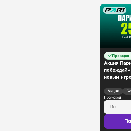
Проверен
Акция Пари
побеждай»
новым игр
Акции
Бо
Промокод
По