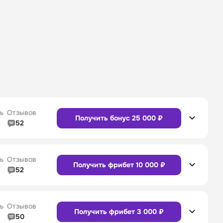
ь
Отзывов
Получить бонус 25 000 ₽
52
5/5
Линия в прематче
4/5
4/5
Служба поддержки
5/5
ь
Отзывов
Получить фрибет 10 000 ₽
52
5/5
Линия в прематче
4/5
4/5
Служба поддержки
4/5
Сайт
Приложение
ь
Отзывов
Получить фрибет 3 000 ₽
50