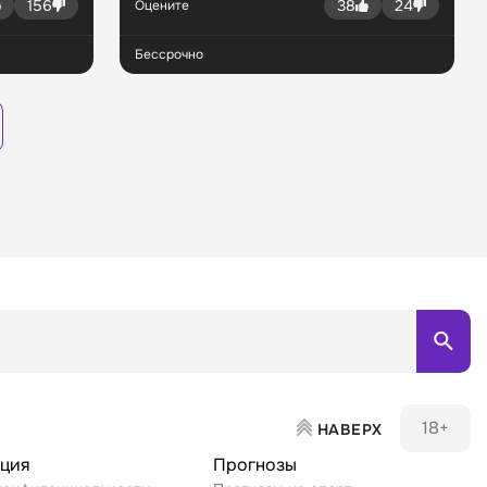
156
38
24
Оцените
Бессрочно
18+
НАВЕРХ
ция
Прогнозы