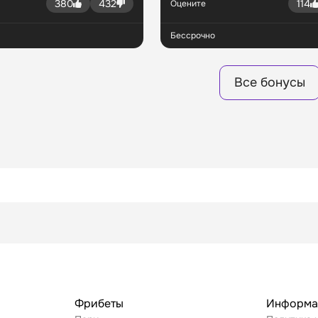
380
432
114
Оцените
Бессрочно
Все бонусы
Фрибеты
Информа