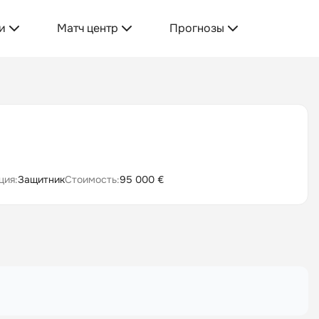
и
Матч центр
Прогнозы
ция:
Защитник
Стоимость:
95 000 €