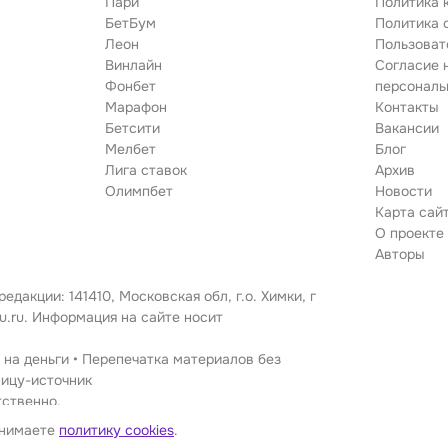
Пари
Политика 
БетБум
Политика c
Леон
Пользоват
Винлайн
Согласие 
Фонбет
персональ
Марафон
Контакты
Бетсити
Вакансии
Мелбет
Блог
Лига ставок
Архив
Олимпбет
Новости
Карта сай
О проекте
Авторы
акции: 141410, Московская обл, г.о. Химки, г
u.ru. Информация на сайте носит
ы на деньги • Перепечатка материалов без
ницу-источник
тственно.
ринимаете
политику cookies
.