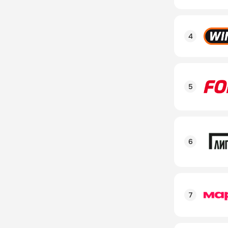
Рейтинг пол
Промокод
Линия в лай
Бонусы и ак
Рейтинг пол
Промокод
Линия в лай
Бонусы и ак
Промокод
Рейтинг пол
Линия в лай
Бонусы и ак
Промокод
Рейтинг пол
Линия в лай
Бонусы и ак
Рейтинг пол
Бонусы
17
Линия в лай