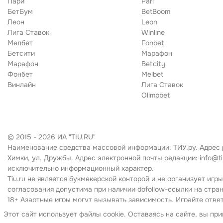
Пари
Pari
БетБум
BetBoom
Леон
Leon
Лига Ставок
Winline
Мелбет
Fonbet
Бетсити
Марафон
Марафон
Betcity
Фонбет
Melbet
Винлайн
Лига Ставок
Olimpbet
© 2015 - 2026 ИА "TIU.RU"
Наименование средства массовой информации: ТИУ.ру. Адрес ред
Химки, ул. Дружбы. Адрес электронной почты редакции: info@ti
исключительно информационный характер.
Tiu.ru не является букмекерской конторой и не организует игр
согласования допустима при наличии dofollow-ссылки на стра
18+ Азартные игры могут вызывать зависимость. Играйте отве
Этот сайт использует файлы cookie. Оставаясь на сайте, вы п