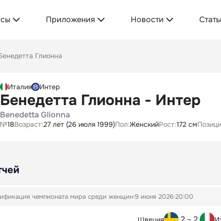
усы
Приложения
Новости
Стать
Бенедетта Глионна
Италия
Интер
Бенедетта Глионна - Интер
Benedetta Glionna
№
18
Возраст:
27 лет (26 июля 1999)
Пол:
Женский
Рост:
172 см
Позици
тчей
ификация чемпионата мира среди женщин
9 июня 2026
20:00
2 – 2
Швеция
И