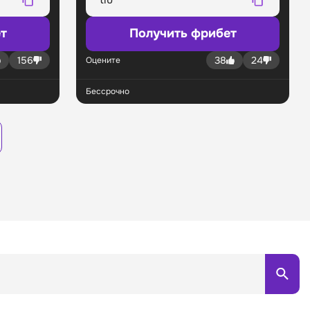
т
Получить фрибет
156
38
24
Оцените
Бессрочно