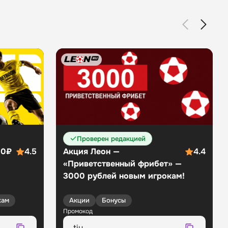
Сайт
Приложение
Проверен редакцией
00₽
4.5
Акция Леон —
4.4
«Приветственный фрибет» —
3000 рублей новым игрокам!
кам
Акции
Бонусы
Промокод