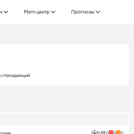
и
Матч центр
Прогнозы
я:
Нападающий
талия
0
0
0
0