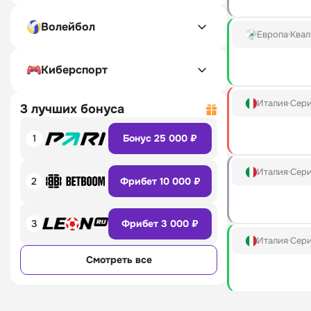
Волейбол
Европа
Квал
Киберспорт
Италия
Сери
3 лучших бонуса
1
Бонус 25 000 ₽
Италия
Сери
2
Фрибет 10 000 ₽
3
Фрибет 3 000 ₽
Италия
Сери
Смотреть все