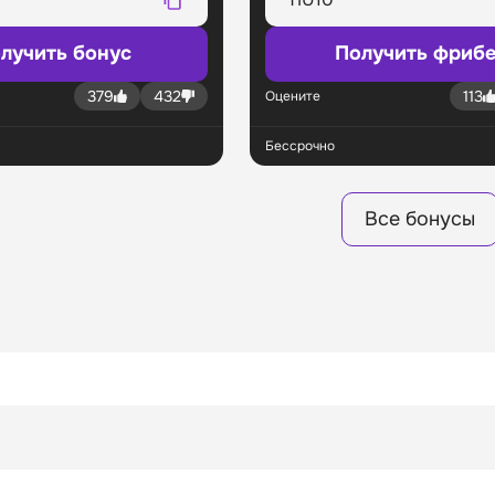
лучить бонус
Получить фрибе
379
432
113
Оцените
Бессрочно
Все бонусы