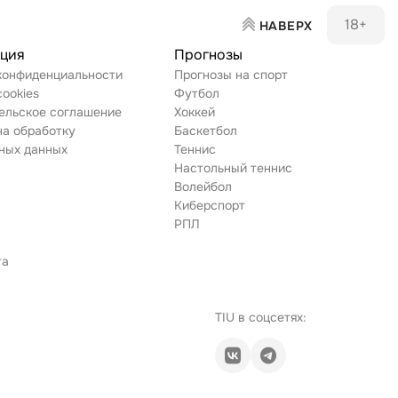
18+
НАВЕРХ
ция
Прогнозы
конфиденциальности
Прогнозы на спорт
ookies
Футбол
ельское соглашение
Хоккей
на обработку
Баскетбол
ных данных
Теннис
Настольный теннис
Волейбол
Киберспорт
РПЛ
та
TIU в соцсетях: