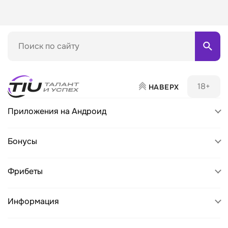
Поиск по матч-центру
18+
НАВЕРХ
Приложения на Андроид
Пари
Бонусы
БетБум
Pari
Фрибеты
Леон
BetBoom
Лига Ставок
Пари
Информация
Leon
Мелбет
БетБум
Winline
Политика конфиденциальности