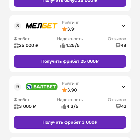
Получить бонус 25 000 ₽
пользователей
Бонусы
17
Коэффициенты
4/5
Сайт
Приложение
Линия в прематче
4/5
Рейтинг
Линия в лайве
4/5
3.91
Удобство платежей
4/5
Фрибет
Надежность
Отзывов
Служба поддержки
4/5
25 000 ₽
4.25/5
48
Бонусы и акции
4/5
Рейтинг 
5/5
Получить фрибет 25 000₽
пользователей
Промокод
Бонусы
Коэффициенты
4/5
15
Линия в прематче
4/5
Рейтинг
Линия в лайве
Сайт
Приложение
3/5
3.90
Удобство платежей
4/5
Фрибет
Надежность
Отзывов
Служба поддержки
4/5
3 000 ₽
4.3/5
42
Бонусы и акции
4/5
Рейтинг 
5/5
Получить фрибет 3 000₽
пользователей
Промокод
Бонусы
Коэффициенты
4/5
16
Линия в прематче
4/5