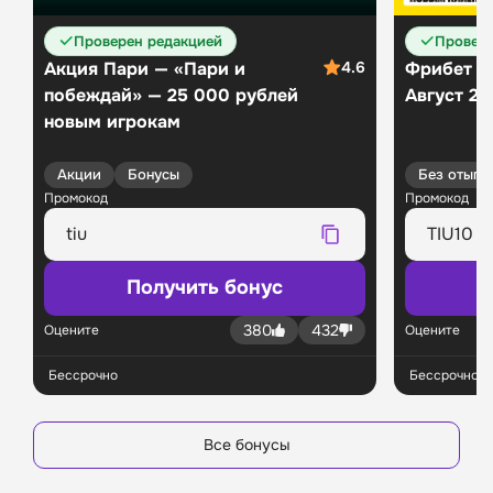
Проверен редакцией
Провере
Акция Пари — «Пари и
4.6
Фрибет Б
побеждай» — 25 000 рублей
Август 20
новым игрокам
Акции
Бонусы
Без отыгр
Промокод
Промокод
Получить бонус
П
380
432
Оцените
Оцените
Бессрочно
Бессрочно
Все бонусы