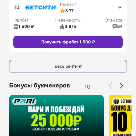
Рейтинг
Линия в лайве
Сайт
Приложение
3/5
3.77
Удобство платежей
4/5
Фрибет
Надежность
Отзывов
Служба поддержки
4/5
1 500 ₽
3.9/5
54
Бонусы и акции
4/5
Рейтинг 
5/5
Получить фрибет 1 500 ₽
пользователей
Промокод
Бонусы
Коэффициенты
3/5
8
Линия в прематче
3/5
Линия в лайве
Сайт
Приложение
4/5
Весь рейтинг
Удобство платежей
4/5
Служба поддержки
4/5
Бонусы букмекеров
10
Бонусы и акции
4/5
Промокод
Бонусы
13
Сайт
Приложение