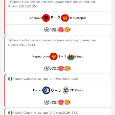
Европа
Квалификация чемпионата мира среди женщин
Лига Чемпионов
Зенит
Betcity
Тенниси
Теннис
Настольный теннис
Баскетбол
9 июня 2026
20:00
Лига Европы
Спортбет
Bettery
Балтбет
Футбол
Волейбол
Теннис
24bet
Zenit
Беттери
Киберспорт
Настольный теннис
5 – 2
Албания
Черногория
Рейтинги
Футбол
Спортбет
Зенит
Волейбол
Прочие категории
Лучшие букмекеры
РПЛ
24bet
Киберспорт
0
0
0
0
Приложения для iOS
Футбол
Легальные букмекерские конторы
Фрибеты
Лига чемпионов
Российские букмекеры
Фрибеты без депозита
АПЛ
РПЛ
Leon
Европа
Квалификация чемпионата мира среди женщин
БК с мобильным приложением
Фрибет без отыгрыша
Серия А
Лига чемпионов
Zenit
5 июня 2026
19:00
Надежные букмекеры
Промокод без отыгрыша
Ла Лига
АПЛ
Лига Ставок
1 – 1
Черногория
Уэльс
БК с гостевым демосчетом
Бонус за регистрацию без отыгрыша
Бундеслига
Серия А
Марафон
БК с большими коэффициентами
Фрибеты сегодня
Лига Европы
Ла Лига
Melbet
0
0
0
0
БК с минимальными депозитами
Лучшие фрибеты
Лига конференций
Бундеслига
Pari
Букмекеры для ставок на американский футбол
Фрибет новым игрокам
Лига наций
Лига Европы
Tennisi
Италия
Серия A, женщины
16 мая 2026
19:00
Букмекеры для ставок на бейсбол
Новые БК с фрибетом
Суперкубок УЕФА
Лига конференций
Fonbet
Хоккей
Хоккей
Букмекеры для ставок на гольф
Фрибет 3000
Betcity
0 – 3
Интер
ФК Комо
Букмекеры для ставок на автогонки
Акции букмекерских контор при регистрации
КХЛ
КХЛ
BetBoom
Букмекеры для ставок на чемпионаты мира и Европы
Промокоды букмекеров
НХЛ
НХЛ
Bettery
0
0
0
0
Букмекеры для ставок на дартс
Бездепозитные бонусы за регистрацию
АХЛ
АХЛ
Olimpbet
Баскетбол
Баскетбол
Букмекеры для ставок на скачки
Бездепозитные бонусы букмекеров
Winline
Италия
Серия A, женщины
10 мая 2026
16:00