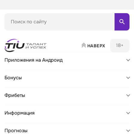
Поиск по матч-центру
18+
НАВЕРХ
Приложения на Андроид
Пари
Бонусы
БетБум
Pari
Фрибеты
Леон
BetBoom
Лига Ставок
Пари
Информация
Leon
Мелбет
БетБум
Winline
Политика конфиденциальности
Прогнозы
Бетсити
Леон