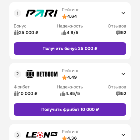
Чемпионат мира
Рейтинг
Суперлига России
4.64
Чемпионат Европы
Киберспорт
Бонус
Надежность
Отзывов
25 000 ₽
4.9/5
52
IEM Cologne
The International
Рейтинг 
5/5
Esports World Cup Counter Strike
Получить бонус 25 000 ₽
пользователей
Коэффициенты
5/5
Линия в прематче
4/5
Рейтинг
Линия в лайве
5/5
4.49
Удобство платежей
4/5
Фрибет
Надежность
Отзывов
Служба поддержки
5/5
10 000 ₽
4.85/5
52
Бонусы и акции
5/5
Рейтинг 
5/5
Получить фрибет 10 000 ₽
пользователей
Промокод
Бонусы
Коэффициенты
5/5
22
Линия в прематче
4/5
Рейтинг
Линия в лайве
Сайт
Приложение
5/5
4.36