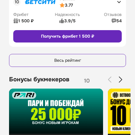
Линия в лайве
Сайт
Приложение
3/5
3.77
Удобство платежей
4/5
Фрибет
Надежность
Отзывов
Служба поддержки
4/5
1 500 ₽
3.9/5
54
Бонусы и акции
4/5
Рейтинг 
5/5
Получить фрибет 1 500 ₽
пользователей
Промокод
Бонусы
Коэффициенты
3/5
8
Линия в прематче
3/5
Линия в лайве
Сайт
Приложение
4/5
Весь рейтинг
Удобство платежей
4/5
Служба поддержки
4/5
Бонусы букмекеров
10
Бонусы и акции
4/5
Промокод
Бонусы
13
Сайт
Приложение