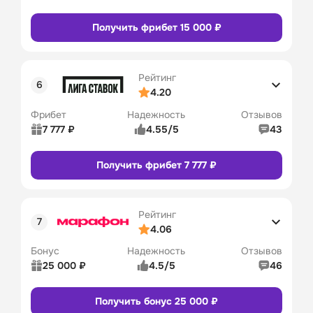
Бонусы и акции
5/5
Рейтинг 
5/5
Получить фрибет 15 000 ₽
пользователей
Промокод
Бонусы
Коэффициенты
4/5
10
Линия в прематче
4/5
Рейтинг
Линия в лайве
Сайт
Приложение
4/5
4.20
Удобство платежей
4/5
Фрибет
Надежность
Отзывов
Служба поддержки
5/5
7 777 ₽
4.55/5
43
Бонусы и акции
4/5
Рейтинг 
5/5
Получить фрибет 7 777 ₽
пользователей
Промокод
Бонусы
Коэффициенты
4/5
10
Линия в прематче
4/5
Рейтинг
Сайт
Приложение
Линия в лайве
4/5
4.06
Удобство платежей
4/5
Бонус
Надежность
Отзывов
Служба поддержки
4/5
25 000 ₽
4.5/5
46
Бонусы и акции
5/5
Рейтинг 
5/5
Получить бонус 25 000 ₽
пользователей
Бонусы