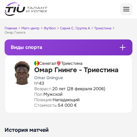
Главная
Матч центр
Футбол
Серия C, Группа A
Триестина
Омар Гнинге
Популярные БК
Пари
Виды спорта
По букмекеру
БетБум
Леон
Pari
Приложения для Android
Сенегал
Триестина
Винлайн
BetBoom
Омар Гнинге - Триестина
Фонбет
Leon
Пари
Виды спорта
Omar Gningue
Марафон
Winline
БетБум
№
43
Бетсити
Fonbet
Леон
Баскетбол
Возраст:
20 лет (28 февраля 2006)
Статьи о БК
Мелбет
Лига Ставок
Винлайн
Киберспорт
Пол:
Мужской
Winline
Лига Ставок
Марафон
Фонбет
Теннис
Позиция:
Нападающий
Стоимость:
54 000 €
База знаний
По видам спорта
Олимпбет
Бет-М
Марафон
Хоккей
Виды ставок
Тенниси
Baltbet
Бетсити
Футбол
Футбол
Футбол
По видам спорта
Основы ставок
Балтбет
Melbet
Мелбет
Хоккей
Евролига
Сервисы
Бет-М
Olimpbet
Лига Ставок
Баскетбол
Футбол
История матчей
Виды спорта
Кубок России
Беттери
Tennisi
Олимпбет
Теннис
Хоккей