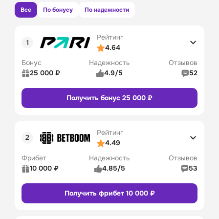
Чемпионат мира
Все
По бонусу
По надежности
Суперлига России
Чемпионат Европы
Рейтинг
Киберспорт
4.64
IEM Cologne
Бонус
Надежность
Отзывов
The International
25 000 ₽
4.9/5
52
Esports World Cup Counter Strike
Рейтинг 
5/5
Получить бонус 25 000 ₽
пользователей
Коэффициенты
5/5
Линия в прематче
4/5
Рейтинг
Линия в лайве
5/5
4.49
Удобство платежей
4/5
Фрибет
Надежность
Отзывов
Служба поддержки
5/5
10 000 ₽
4.85/5
53
Бонусы и акции
5/5
Рейтинг 
5/5
Получить фрибет 10 000 ₽
пользователей
Промокод
Бонусы
Коэффициенты
5/5
22