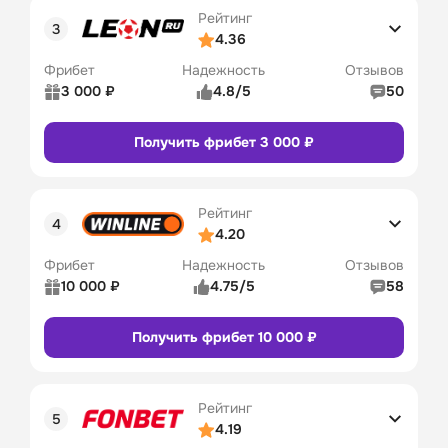
Линия в прематче
4/5
Рейтинг
Линия в лайве
Сайт
Приложение
5/5
4.36
Удобство платежей
4/5
Фрибет
Надежность
Отзывов
Служба поддержки
4/5
3 000 ₽
4.8/5
50
Бонусы и акции
5/5
Рейтинг 
5/5
Получить фрибет 3 000 ₽
пользователей
Промокод
Бонусы
Коэффициенты
5/5
42
Линия в прематче
5/5
Рейтинг
Линия в лайве
Сайт
Приложение
3/5
4.20
Удобство платежей
4/5
Фрибет
Надежность
Отзывов
Служба поддержки
5/5
10 000 ₽
4.75/5
58
Бонусы и акции
4/5
Рейтинг 
5/5
Получить фрибет 10 000 ₽
пользователей
Промокод
Бонусы
Коэффициенты
4/5
34
Линия в прематче
4/5
Рейтинг
Линия в лайве
Сайт
Приложение
4/5
4.19
Удобство платежей
4/5