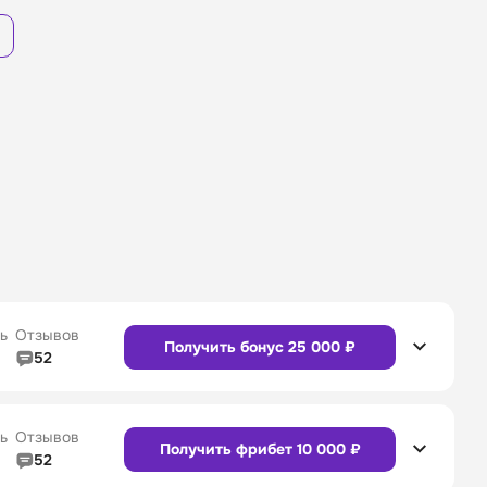
ь
Отзывов
Получить бонус 25 000 ₽
52
5/5
Линия в прематче
4/5
4/5
Служба поддержки
5/5
ь
Отзывов
Получить фрибет 10 000 ₽
52
5/5
Линия в прематче
4/5