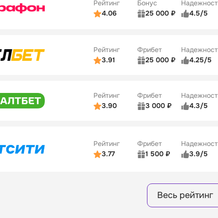
Рейтинг
Бонус
Надежност
ции
5/5
4.06
25 000 ₽
4.5/5
ьзователей
5/5
Коэффициенты
ве
4/5
Удобство платежей
Рейтинг
Фрибет
Надежност
ции
4/5
3.91
25 000 ₽
4.25/5
ьзователей
5/5
Коэффициенты
Бонусы
ве
3/5
Удобство платежей
15
Рейтинг
Фрибет
Надежност
ции
4/5
3.90
3 000 ₽
4.3/5
ьзователей
5/5
Коэффициенты
Бонусы
ве
3/5
Удобство платежей
16
Рейтинг
Фрибет
Надежност
ции
4/5
3.77
1 500 ₽
3.9/5
Бонусы
ьзователей
5/5
Коэффициенты
8
ве
4/5
Удобство платежей
Весь рейтинг
ции
4/5
Бонусы