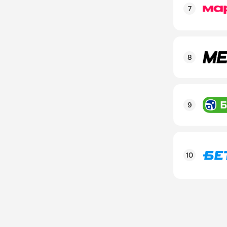
Бонусы и ак
Рейтинг пол
Бонусы
17
Линия в лай
Бонусы и ак
Рейтинг пол
Промокод
Линия в лай
Бонусы и ак
Рейтинг пол
Промокод
Линия в лай
Бонусы и ак
Промокод
Рейтинг пол
Линия в лай
Бонусы и ак
Промокод