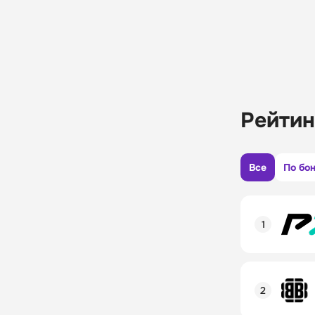
Рейтин
Все
По бо
Рейтинг пол
Линия в лай
Бонусы и ак
Рейтинг пол