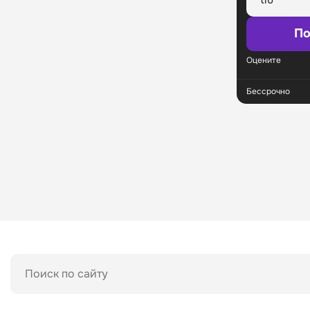
По
Оцените
Бессрочно
Поиск по матч-центру