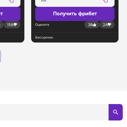
т
Получить фрибет
156
38
24
Оцените
Бессрочно