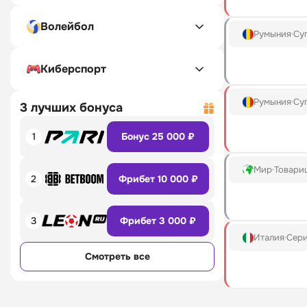
Волейбол
Румыния
Су
Киберспорт
Румыния
Су
3 лучших бонуса
1
Бонус 25 000 ₽
Мир
Товари
2
Фрибет 10 000 ₽
3
Фрибет 3 000 ₽
Италия
Сери
Смотреть все