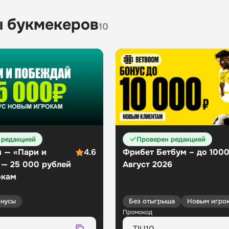
13
 букмекеров
10
 редакцией
Проверен редакцией
 — «Пари и
4.6
Фрибет Бетбум – до 100
 — 25 000 рублей
Август 2026
окам
нусы
Без отыгрыша
Новым игро
Промокод