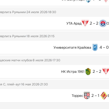
перлига Румынии
24 июля 2026
18:30
2 – 2
УТА Арад
О
перлига Румынии
18 июля 2026
21:15
4 – 0
Университатя Крайова
щеские матчи клубов
8 июля 2026
17:30
2 – 2
НК Истра 1961
я C, плей-аут
16 мая 2026
21:30
2 – 1
Торрес