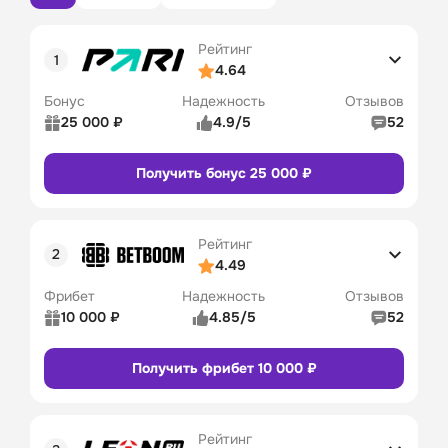
Чемпионат мира
Суперлига России
Рейтинг
Чемпионат Европы
4.64
Киберспорт
Бонус
Надежность
Отзывов
IEM Cologne
25 000 ₽
4.9/5
52
The International
Esports World Cup Counter Strike
Рейтинг 
5/5
Получить бонус 25 000 ₽
пользователей
Коэффициенты
5/5
Линия в прематче
4/5
Рейтинг
Линия в лайве
5/5
4.49
Удобство платежей
4/5
Фрибет
Надежность
Отзывов
Служба поддержки
5/5
10 000 ₽
4.85/5
52
Бонусы и акции
5/5
Рейтинг 
5/5
Получить фрибет 10 000 ₽
пользователей
Промокод
Бонусы
Коэффициенты
5/5
22
Линия в прематче
4/5
Рейтинг
Линия в лайве
5/5