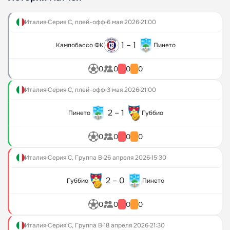
Лига Чемпионов
Зенит
Betcity
Тенниси
Теннис
Настольный теннис
Баскетбол
Лига Европы
Спортбет
Bettery
Балтбет
Футбол
Волейбол
Теннис
Италия
Серия C, плей-офф
6 мая 2026
21:00
24bet
Zenit
Беттери
Киберспорт
Настольный теннис
Рейтинги
Футбол
Спортбет
Зенит
Волейбол
1 – 1
Кампобассо ФК
Пинето
Прочие категории
Лучшие букмекеры
РПЛ
24bet
Киберспорт
Приложения для iOS
Футбол
Легальные букмекерские конторы
Фрибеты
Лига чемпионов
0
0
0
0
Российские букмекеры
Фрибеты без депозита
АПЛ
РПЛ
Leon
БК с мобильным приложением
Фрибет без отыгрыша
Серия А
Лига чемпионов
Zenit
Италия
Серия C, плей-офф
3 мая 2026
21:00
Надежные букмекеры
Промокод без отыгрыша
Ла Лига
АПЛ
Лига Ставок
2 – 1
Пинето
Губбио
БК с гостевым демосчетом
Бонус за регистрацию без отыгрыша
Бундеслига
Серия А
Марафон
БК с большими коэффициентами
Фрибеты сегодня
Лига Европы
Ла Лига
Melbet
0
0
0
0
БК с минимальными депозитами
Лучшие фрибеты
Лига конференций
Бундеслига
Pari
Букмекеры для ставок на американский футбол
Фрибет новым игрокам
Лига наций
Лига Европы
Tennisi
Италия
Серия C, Группа B
26 апреля 2026
15:30
Букмекеры для ставок на бейсбол
Новые БК с фрибетом
Суперкубок УЕФА
Лига конференций
Fonbet
Хоккей
Хоккей
Букмекеры для ставок на гольф
Фрибет 3000
Betcity
2 – 0
Губбио
Пинето
Букмекеры для ставок на автогонки
Акции букмекерских контор при регистрации
КХЛ
КХЛ
BetBoom
Букмекеры для ставок на чемпионаты мира и Европы
Промокоды букмекеров
НХЛ
НХЛ
Bettery
0
0
0
0
Букмекеры для ставок на дартс
Бездепозитные бонусы за регистрацию
АХЛ
АХЛ
Olimpbet
Баскетбол
Баскетбол
Букмекеры для ставок на скачки
Бездепозитные бонусы букмекеров
Winline
Италия
Серия C, Группа B
18 апреля 2026
21:30