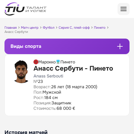
Главная
Матч центр
Футбол
Серия C, плей-офф
Пинето
Анасс Сербути
Популярные БК
Пари
Виды спорта
По букмекеру
БетБум
Леон
Pari
Приложения для Android
Марокко
Пинето
Винлайн
BetBoom
Анасс Сербути - Пинето
Фонбет
Leon
Пари
Виды спорта
Anass Serbouti
Марафон
Winline
БетБум
№
23
Бетсити
Fonbet
Леон
Баскетбол
Возраст:
26 лет (18 марта 2000)
Статьи о БК
Мелбет
Лига Ставок
Винлайн
Киберспорт
Пол:
Мужской
Winline
Лига Ставок
Марафон
Фонбет
Теннис
Рост:
184 см
Позиция:
Защитник
База знаний
По видам спорта
Олимпбет
Бет-М
Марафон
Хоккей
Стоимость:
68 000 €
Виды ставок
Тенниси
Baltbet
Бетсити
Футбол
Футбол
Футбол
По видам спорта
Основы ставок
Балтбет
Melbet
Мелбет
Хоккей
Евролига
Сервисы
Бет-М
Olimpbet
Лига Ставок
Баскетбол
Футбол
Виды спорта
Кубок России
Беттери
Tennisi
Олимпбет
Теннис
Хоккей
История матчей