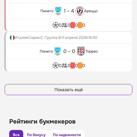
Букмекеры для ставок на киберспорт
НБА
НБА
Baltbet
Букмекеры для профессиональных игроков
Единая Лига ВТБ
Единая Лига ВТБ
24Бет
1 – 4
Пинето
Ареццо
Букмекеры для ставок на футбол
Евролига
Евролига
WNBA
WNBA
0
0
0
0
Суперлига
Суперлига
Теннис
Теннис
Италия
Серия C, Группа B
11 апреля 2026
15:30
US Open 2026 ATP
ATP
US Open 2026 WTA
WTA
0 – 0
Пинето
Торрес
Настольный теннис
Cincinnati ATP
Cincinnati WTA
Челленджер
0
0
0
0
Настольный теннис
Лига Про
Чемпионат мира
Setka Cup
Волейбол
Кубок мира
Показать ещё
Чемпионат Европы
Лига Наций
WTT Champions Yokohama, MS
Суперлига России
Киберспорт
WTT Champions Yokohama, WS
Europe Smash Sweden, WS
IEM Cologne
Europe Smash Sweden, MS
The International
Рейтинги букмекеров
Волейбол
Лига Наций
Все
По бонусу
По надежности