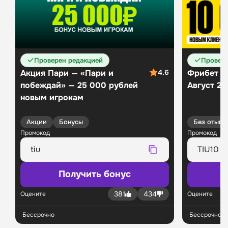
13
Сайт
Приложение
Проверен редакцией
Провере
Акция Пари — «Пари и
4.6
Фрибет Б
побеждай» — 25 000 рублей
Август 20
новым игрокам
Акции
Бонусы
Без отыгр
Промокод
Промокод
Получить бонус
П
381
434
Оцените
Оцените
Бессрочно
Бессрочно