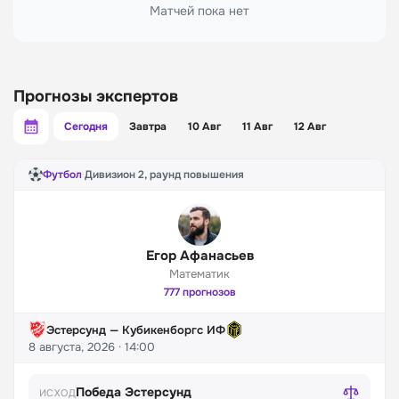
Матчей пока нет
Лига Чемпионов
Зенит
Betcity
Тенниси
Теннис
Настольный теннис
Баскетбол
Лига Европы
Спортбет
Bettery
Балтбет
Футбол
Волейбол
Теннис
24bet
Zenit
Беттери
Киберспорт
Настольный теннис
Рейтинги
Футбол
Спортбет
Зенит
Волейбол
Прочие категории
Лучшие букмекеры
РПЛ
Прогнозы экспертов
24bet
Киберспорт
Приложения для iOS
Футбол
Легальные букмекерские конторы
Фрибеты
Лига чемпионов
Сегодня
Завтра
10 Авг
11 Авг
12 Авг
Российские букмекеры
Фрибеты без депозита
АПЛ
РПЛ
Leon
БК с мобильным приложением
Фрибет без отыгрыша
Серия А
Лига чемпионов
Zenit
Футбол
·
Дивизион 2, раунд повышения
Надежные букмекеры
Промокод без отыгрыша
Ла Лига
АПЛ
Лига Ставок
БК с гостевым демосчетом
Бонус за регистрацию без отыгрыша
Бундеслига
Серия А
Марафон
БК с большими коэффициентами
Фрибеты сегодня
Лига Европы
Ла Лига
Melbet
БК с минимальными депозитами
Лучшие фрибеты
Лига конференций
Бундеслига
Pari
Егор Афанасьев
Букмекеры для ставок на американский футбол
Фрибет новым игрокам
Лига наций
Лига Европы
Tennisi
Математик
Букмекеры для ставок на бейсбол
Новые БК с фрибетом
Суперкубок УЕФА
Лига конференций
Fonbet
777 прогнозов
Хоккей
Хоккей
Букмекеры для ставок на гольф
Фрибет 3000
Betcity
Букмекеры для ставок на автогонки
Акции букмекерских контор при регистрации
КХЛ
КХЛ
BetBoom
Эстерсунд — Кубикенборгс ИФ
Букмекеры для ставок на чемпионаты мира и Европы
Промокоды букмекеров
НХЛ
НХЛ
Bettery
8 августа, 2026 · 14:00
Букмекеры для ставок на дартс
Бездепозитные бонусы за регистрацию
АХЛ
АХЛ
Olimpbet
Баскетбол
Баскетбол
Букмекеры для ставок на скачки
Бездепозитные бонусы букмекеров
Winline
Победа Эстерсунд
ИСХОД