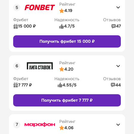
Рейтинг
Линия в лайве
Сайт
Приложение
4/5
4.19
Удобство платежей
4/5
Фрибет
Надежность
Отзывов
Служба поддержки
4/5
15 000 ₽
4.7/5
47
Бонусы и акции
5/5
Рейтинг 
5/5
Получить фрибет 15 000 ₽
пользователей
Промокод
Бонусы
Коэффициенты
4/5
10
Линия в прематче
4/5
Рейтинг
Линия в лайве
Сайт
Приложение
4/5
4.20
Удобство платежей
4/5
Фрибет
Надежность
Отзывов
Служба поддержки
5/5
7 777 ₽
4.55/5
44
Бонусы и акции
4/5
Рейтинг 
5/5
Получить фрибет 7 777 ₽
пользователей
Промокод
Бонусы
Коэффициенты
4/5
10
Линия в прематче
4/5
Рейтинг
Сайт
Приложение
Линия в лайве
4/5
4.06
Удобство платежей
4/5