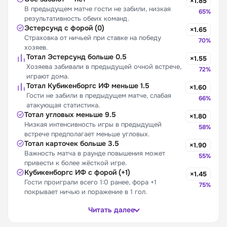
×1.85
Чемпионат мира
В предыдущем матче гости не забили, низкая
65%
результативность обеих команд.
Суперлига России
Эстерсунд с форой (0)
×1.65
Чемпионат Европы
Страховка от ничьей при ставке на победу
70%
Киберспорт
хозяев.
IEM Cologne
Тотал Эстерсунд больше 0.5
×1.55
The International
Хозяева забивали в предыдущей очной встрече,
72%
играют дома.
Esports World Cup Counter Strike
Тотал Кубикенборгс ИФ меньше 1.5
×1.60
Гости не забили в предыдущем матче, слабая
66%
атакующая статистика.
Тотал угловых меньше 9.5
×1.80
Низкая интенсивность игры в предыдущей
58%
встрече предполагает меньше угловых.
Тотал карточек больше 3.5
×1.90
Важность матча в раунде повышения может
55%
привести к более жёсткой игре.
Кубикенборгс ИФ с форой (+1)
×1.45
Гости проиграли всего 1:0 ранее, фора +1
75%
покрывает ничью и поражение в 1 гол.
Читать далее