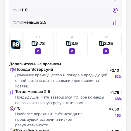
Букмекеры для ставок на киберспорт
НБА
НБА
Baltbet
Букмекеры для профессиональных игроков
Единая Лига ВТБ
Единая Лига ВТБ
24Бет
1-0
СЧЁТ
Букмекеры для ставок на футбол
Евролига
Евролига
WNBA
WNBA
меньше 2.5
ТОТАЛ
Суперлига
Суперлига
Теннис
Теннис
П1
X
П2
US Open 2026 ATP
ATP
1.78
3.9
3.25
US Open 2026 WTA
WTA
Настольный теннис
Cincinnati ATP
Cincinnati WTA
Челленджер
Дополнительные прогнозы
Настольный теннис
Лига Про
Победа Эстерсунд
×2.10
Чемпионат мира
Setka Cup
Домашнее преимущество и победа в предыдущей
62%
очной встрече дают основание для ставки на
Волейбол
Кубок мира
хозяев.
Чемпионат Европы
Лига Наций
Тотал меньше 2.5
×1.75
WTT Champions Yokohama, MS
Суперлига России
Предыдущий матч завершился 1:0, обе команды
68%
Киберспорт
WTT Champions Yokohama, WS
показывают низкую результативность.
1:0
Europe Smash Sweden, WS
IEM Cologne
×7.50
Наиболее вероятный счёт исходя из
Europe Smash Sweden, MS
The International
45%
предыдущей встречи и низкой
Волейбол
результативности.
Лига Наций
Обе забьют — нет